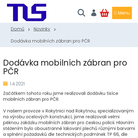
Přejít
na
obsah
NÁKUPNÍ
KOŠÍK
Domů
Novinky
Dodávka mobilních zábran pro PČR
Dodávka mobilních zábran pro
PČR
1.4.2021
Začátkem tohoto roku jsme realizovali dodávku tisíce
mobilních zábran pro PČR.
V našem provoze v Rokytnici nad Rokytnou, specializovaným
na výrobu ocelových konstrukcí, jsme realizovali velmi
pěknou zakázku mobilních zábran pro českou policii. Hlavním
stěžením bylo oboustranné lakovaní plechů různými barvami
a splnění požadavků dle technických podmínek TP 66, dle