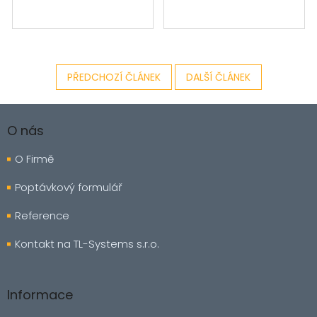
PŘEDCHOZÍ ČLÁNEK
DALŠÍ ČLÁNEK
Z
á
O nás
p
a
O Firmě
t
í
Poptávkový formulář
Reference
Kontakt na TL-Systems s.r.o.
Informace