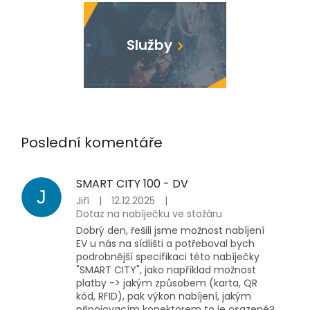
Služby
Poslední komentáře
SMART CITY 100 - DV
J
Jiří
|
12.12.2025
|
Dotaz na nabíječku ve stožáru
Dobrý den, řešili jsme možnost nabíjení
EV u nás na sídlišti a potřeboval bych
podrobnější specifikaci této nabíječky
"SMART CITY", jako například možnost
platby -> jakým způsobem (karta, QR
kód, RFID), pak výkon nabíjení, jakým
připojovacím konektorem to je osazené?