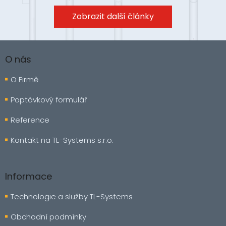
Zobrazit další články
Z
á
O nás
p
a
O Firmě
t
í
Poptávkový formulář
Reference
Kontakt na TL-Systems s.r.o.
Informace
Technologie a služby TL-Systems
Obchodní podmínky