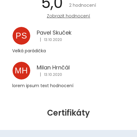
5,0
2 hodnocení
hodnocení
obchodu
Zobrazit hodnocení
je
5,0
z
Pavel Skuček
PS
5
|
13.10.2020
hvězdiček.
Hodnocení obchodu je 5 z 5 hvězdiček.
Velká parádička
Milan Hrnčál
MH
|
13.10.2020
Hodnocení obchodu je 5 z 5 hvězdiček.
lorem ipsum text hodnocení
Certifikáty