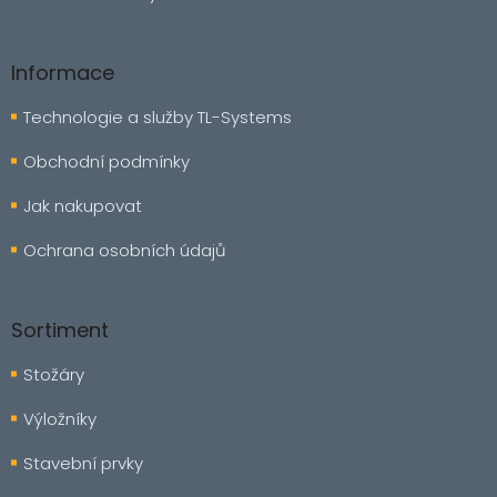
v
ý
p
Informace
i
s
Technologie a služby TL-Systems
u
Obchodní podmínky
Jak nakupovat
Ochrana osobních údajů
Sortiment
Stožáry
Výložníky
Stavební prvky