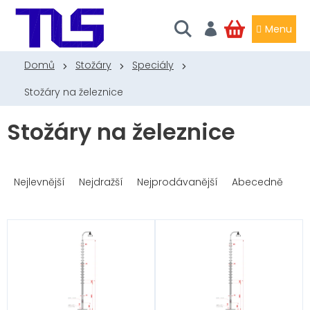
Přejít
na
obsah
NÁKUPNÍ
KOŠÍK
Domů
Stožáry
Speciály
Stožáry na železnice
Stožáry na železnice
Ř
a
Nejlevnější
Nejdražší
Nejprodávanější
Abecedně
z
e
n
V
í
ý
p
p
r
i
o
s
d
p