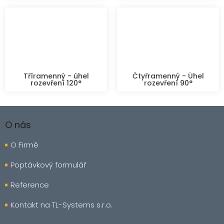
Tříramenný - úhel
Čtyřramenný - Úhel
rozevření 120°
rozevření 90°
Z
á
O nás
p
a
O Firmě
t
í
Poptávkový formulář
Reference
Kontakt na TL-Systems s.r.o.