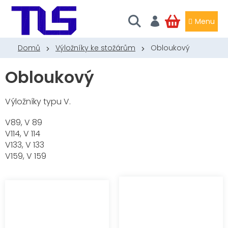
Přejít
na
obsah
NÁKUPNÍ
KOŠÍK
Domů
Výložníky ke stožárům
Obloukový
Obloukový
Výložníky typu V.
V89, V 89
V114, V 114
V133, V 133
V159, V 159