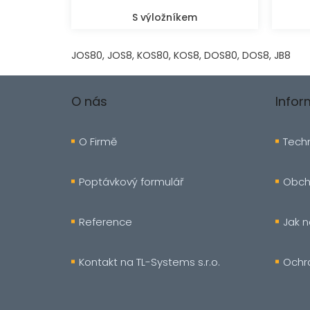
S výložníkem
JOS80, JOS8, KOS80, KOS8, DOS80, DOS8, JB8
Z
á
O nás
Info
p
a
t
O Firmě
Techn
í
Poptávkový formulář
Obch
Reference
Jak 
Kontakt na TL-Systems s.r.o.
Ochr