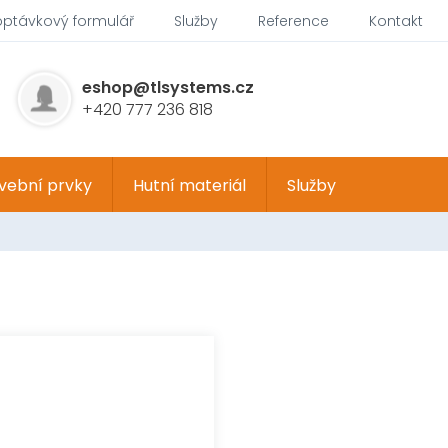
optávkový formulář
Služby
Reference
Kontakt
eshop@tlsystems.cz
+420 777 236 818
vební prvky
Hutní materiál
Služby