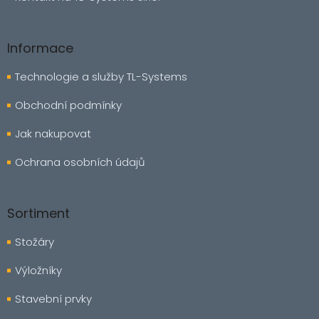
p
i
s
Informace
u
Technologie a služby TL-Systems
Obchodní podmínky
Jak nakupovat
Ochrana osobních údajů
Sortiment
Stožáry
Výložníky
Stavební prvky