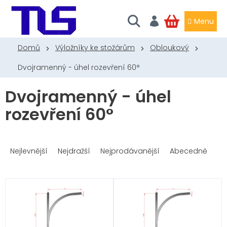
Přejít
na
obsah
NÁKUPNÍ
KOŠÍK
Domů
Výložníky ke stožárům
Obloukový
Dvojramenný - úhel rozevření 60°
Dvojramenný - úhel
rozevření 60°
Ř
a
Nejlevnější
Nejdražší
Nejprodávanější
Abecedně
z
e
n
V
í
ý
p
p
r
i