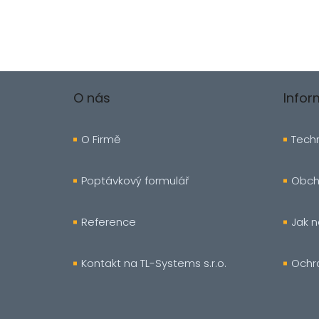
Z
á
O nás
Info
p
a
t
O Firmě
Techn
í
Poptávkový formulář
Obch
Reference
Jak 
Kontakt na TL-Systems s.r.o.
Ochr