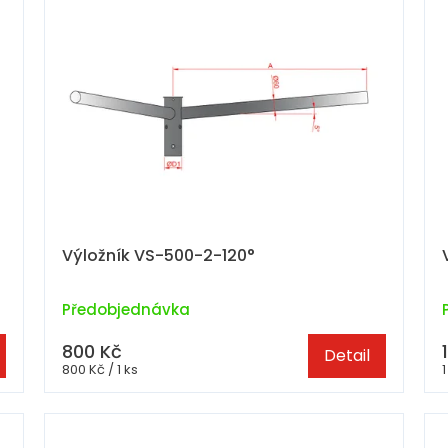
Výložník VS-500-2-120°
Předobjednávka
800 Kč
Detail
Měrná
800 Kč / 1 ks
1
cena: