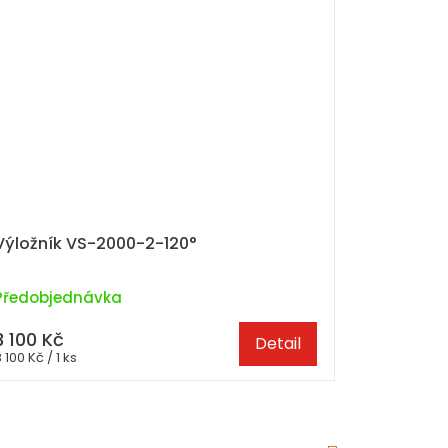
Výložník VS-2000-2-120°
Předobjednávka
3 100 Kč
Detail
Měrná
 100 Kč / 1 ks
cena: