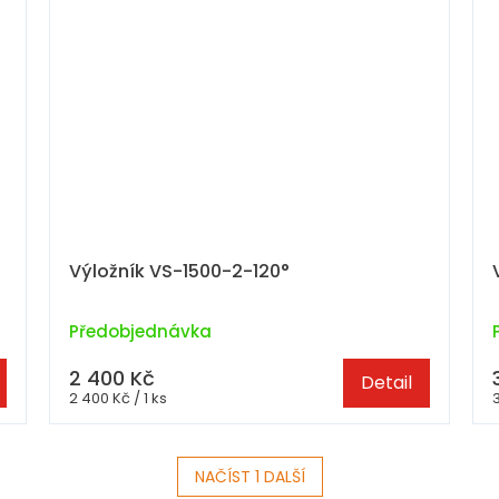
Výložník VS-1500-2-120°
Předobjednávka
2 400 Kč
Detail
Měrná
2 400 Kč / 1 ks
3
cena:
NAČÍST 1 DALŠÍ