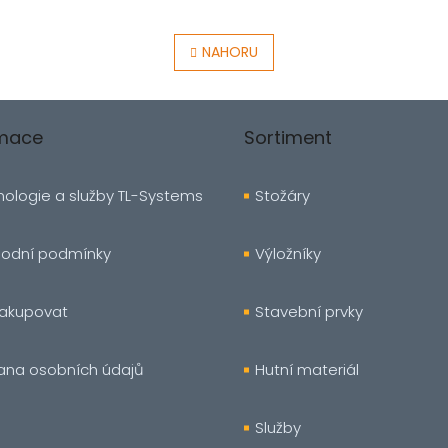
O
v
NAHORU
l
á
d
a
rmace
Sortiment
c
í
p
r
ologie a služby TL-Systems
Stožáry
v
k
y
odní podmínky
Výložníky
v
ý
p
nakupovat
Stavební prvky
i
s
u
ana osobních údajů
Hutní materiál
Služby