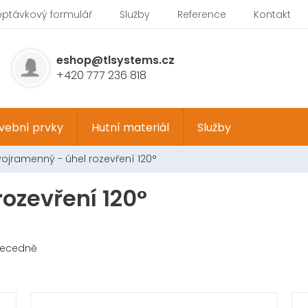
optávkový formulář
Služby
Reference
Kontakt
eshop@tlsystems.cz
+420 777 236 818
vební prvky
Hutní materiál
Služby
ojramenný - úhel rozevření 120°
ozevření 120°
ecedně