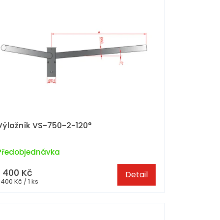
Výložník VS-750-2-120°
Předobjednávka
1 400 Kč
Detail
Měrná
 400 Kč / 1 ks
cena: