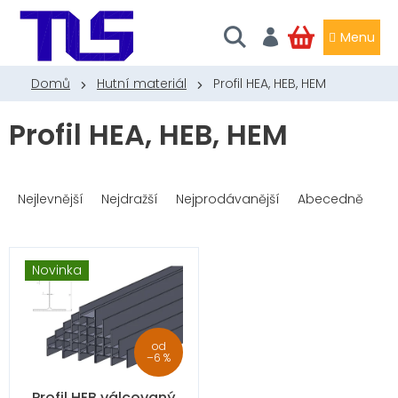
Přejít
na
obsah
NÁKUPNÍ
KOŠÍK
Domů
Hutní materiál
Profil HEA, HEB, HEM
Profil HEA, HEB, HEM
Ř
a
Nejlevnější
Nejdražší
Nejprodávanější
Abecedně
z
e
n
V
Novinka
í
ý
p
p
r
i
o
s
od
d
p
–6 %
u
r
k
o
Profil HEB válcovaný