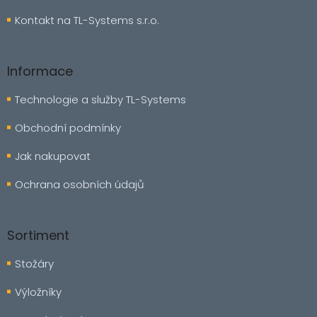
k
y
Kontakt na TL-Systems s.r.o.
v
ý
p
Informace
i
s
Technologie a služby TL-Systems
u
Obchodní podmínky
Jak nakupovat
Ochrana osobních údajů
Sortiment
Stožáry
Výložníky