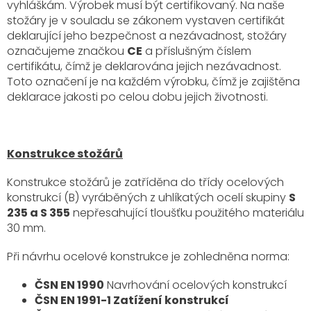
vyhláškám. Výrobek musí být certifikovaný. Na naše
stožáry je v souladu se zákonem vystaven certifikát
deklarující jeho bezpečnost a nezávadnost, stožáry
označujeme značkou
CE
a příslušným číslem
certifikátu, čímž je deklarována jejich nezávadnost.
Toto označení je na každém výrobku, čímž je zajištěna
deklarace jakosti po celou dobu jejich životnosti.
Konstrukce stožárů
Konstrukce stožárů je zatříděna do třídy ocelových
konstrukcí (B) vyráběných z uhlíkatých ocelí skupiny
S
235 a S 355
nepřesahující tloušťku použitého materiálu
30 mm.
Při návrhu ocelové konstrukce je zohledněna norma:
ČSN EN 1990
Navrhování ocelových konstrukcí
ČSN EN 1991-1 Zatížení konstrukcí