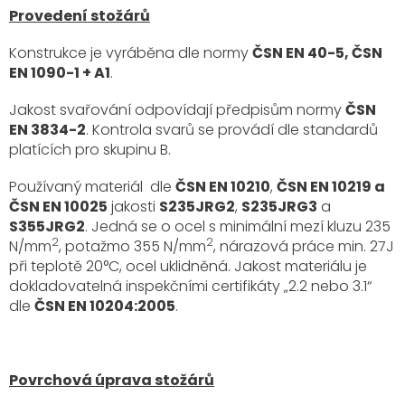
Provedení stožárů
Konstrukce je vyráběna dle normy
ČSN EN 40-5, ČSN
EN 1090-1 + A1
.
Jakost svařování odpovídají předpisům normy
ČSN
EN 3834-2
. Kontrola svarů se provádí dle standardů
platících pro skupinu B.
Používaný materiál dle
ČSN EN 10210
,
ČSN EN 10219 a
ČSN EN 10025
jakosti
S235JRG2
,
S235JRG3
a
S355JRG2
. Jedná se o ocel s minimální mezí kluzu 235
2
2
N/mm
, potažmo 355 N/mm
, nárazová práce min. 27J
při teplotě 20°C, ocel uklidněná. Jakost materiálu je
dokladovatelná inspekčními certifikáty „2.2 nebo 3.1“
dle
ČSN EN 10204:2005
.
Povrchová úprava stožárů