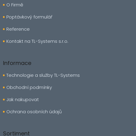
a
O Firmě
t
í
Poptávkový formulář
Reference
Kontakt na TL-Systems s.r.o.
Informace
Technologie a služby TL-Systems
Obchodní podmínky
Jak nakupovat
Ochrana osobních údajů
Sortiment