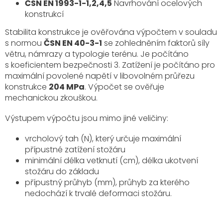
ČSN EN 1993-1-1,2,4,5
Navrhování ocelových
konstrukcí
Stabilita konstrukce je ověřována výpočtem v souladu
s normou
ČSN EN 40-3-1
se zohledněním faktorů síly
větru, námrazy a typologie terénu. Je počítáno
s koeficientem bezpečnosti 3. Zatížení je počítáno pro
maximální povolené napětí v libovolném průřezu
konstrukce
204 MPa
. Výpočet se ověřuje
mechanickou zkouškou.
Výstupem výpočtu jsou mimo jiné veličiny:
vrcholový tah (N), který určuje maximální
přípustné zatížení stožáru
minimální délka vetknutí (cm), délka ukotvení
stožáru do základu
přípustný průhyb (mm), průhyb za kterého
nedochází k trvalé deformaci stožáru.