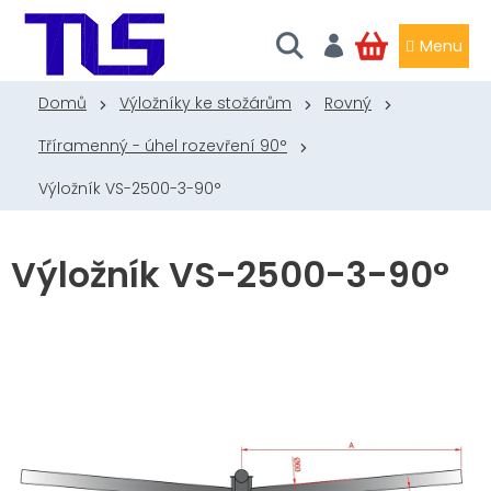
Přejít
na
obsah
NÁKUPNÍ
KOŠÍK
Domů
Výložníky ke stožárům
Rovný
Tříramenný - úhel rozevření 90°
Výložník VS-2500-3-90°
Výložník VS-2500-3-90°