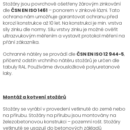
Stožáry jsou povrchově ošetřeny žárovým zinkování
dle
ČSN EN ISO 1461
– ponorem v zinkové lázni. Tato
ochrana nám umožňuje garantovat ochranu před
korozí konstrukce až 10 let. Na konstrukci je min. vrstva
síly zinku dle normy. Sílu vrstvy zinku je možné ověřit
ultrazvukovým měřením a vystavit protokol měření na
přání zákazníka.
Ochranné nátěry se provádí dle
ČSN EN ISO 12 944-5
,
přičemž odstín vrchního nátěru stožárů je určen dle
tabuly RAL. Používáme dvousložkové polyuretanové
laky.
Montáž a kotvení stožárů
Stožáry se vyrábí v provedení vetknuté do země nebo
na přírubu. Stožáry na přírubu jsou montovány na
železobetonovou konstrukci – pozemní rošt. Stožáry
vetknuté se usazují do betonových základů