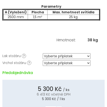
Parametry
A (Vyložení)
Plocha
Max. hmotnost svítidla
2500 mm
1,5 m²
25 kg
Hmotnost
:
38 kg
Lak stožáru
?
Vrchol stožáru
?
Předobjednávka
5 300 Kč
/ ks
6 413 Kč
včetně DPH
Měrná
5 300 Kč / 1 ks
cena: