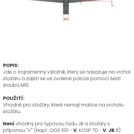
POPIS:
Jde o trojramenný výložník, který se nasazuje na vrchol
stožáru a zajistí se ve zvolené poloze pomocí šesti
šroubů M10.
POUŽITÍ:
Vhodné pro stožáry, které nemají matice na vrcholu
stožáru.
Není
vhodný pro typovou řadu JB a stožáry s
příponou "V" (Např.: DOS 100 -
V
, KOSP 70 -
V
,
JB
8)