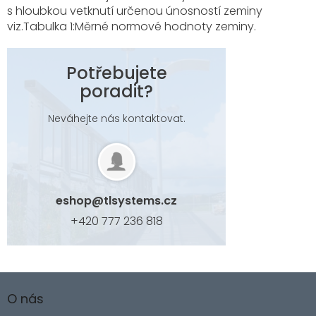
s hloubkou vetknutí určenou únosností zeminy
viz.Tabulka 1:Měrné normové hodnoty zeminy.
Potřebujete
poradit?
Neváhejte nás kontaktovat.
eshop
@
tlsystems.cz
+420 777 236 818
Z
á
O nás
p