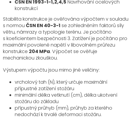
ČSN EN 1993-1-1,2,4,5
Navrhování ocelových
konstrukcí
Stabilita konstrukce je ověřována výpočtem v souladu
s normou
ČSN EN 40-3-1
se zohledněním faktorů síly
větru, námrazy a typologie terénu. Je počítáno
s koeficientem bezpečnosti 3. Zatížení je počítáno pro
maximální povolené napětí v libovolném průřezu
konstrukce
204 MPa
. Výpočet se ověřuje
mechanickou zkouškou.
Výstupem výpočtu jsou mimo jiné veličiny:
vrcholový tah (N), který určuje maximální
přípustné zatížení stožáru
minimální délka vetknutí (cm), délka ukotvení
stožáru do základu
přípustný průhyb (mm), průhyb za kterého
nedochází k trvalé deformaci stožáru.