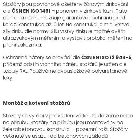
Stožáry jsou povrchově ošetřeny žárovým zinkování
dle
ČSN EN ISO 1461
– ponorem v zinkové lázni. Tato
ochrana nám umožňuje garantovat ochranu před
korozí konstrukce až 10 let. Na konstrukci je min. vrstva
síly zinku dle normy. Sílu vrstvy zinku je možné ověřit
ultrazvukovým měřením a vystavit protokol měření na
přání zákazníka.
Ochranné nátěry se provádí dle
ČSN EN ISO 12 944-5
,
přičemž odstín vrchního nátěru stožárů je určen dle
tabuly RAL. Používáme dvousložkové polyuretanové
laky.
Montáž a kotvení stožárů
Stožáry se vyrábí v provedení vetknuté do země nebo
na přírubu. Stožáry na přírubu jsou montovány na
železobetonovou konstrukci – pozemní rošt. Stožáry
vetknuté se usazují do betonových základů