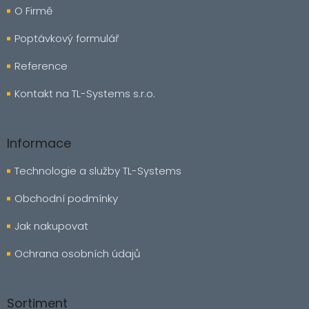
a
O Firmě
t
í
Poptávkový formulář
Reference
Kontakt na TL-Systems s.r.o.
Informace
Technologie a služby TL-Systems
Obchodní podmínky
Jak nakupovat
Ochrana osobních údajů
Sortiment