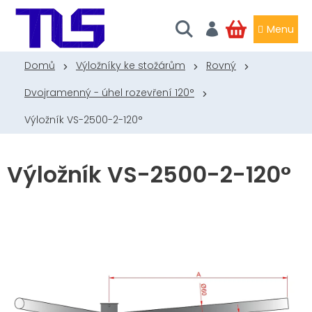
Přejít
na
obsah
NÁKUPNÍ
KOŠÍK
Domů
Výložníky ke stožárům
Rovný
Dvojramenný - úhel rozevření 120°
Výložník VS-2500-2-120°
Výložník VS-2500-2-120°