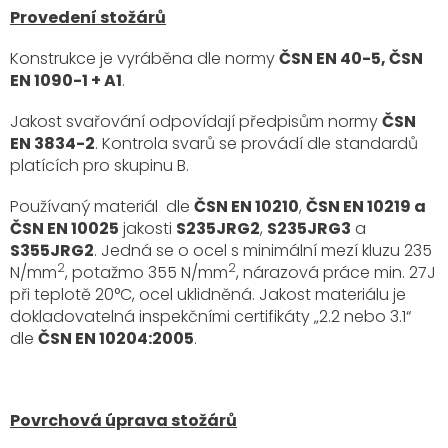
Provedení stožárů
Konstrukce je vyráběna dle normy
ČSN EN 40-5, ČSN
EN 1090-1 + A1
.
Jakost svařování odpovídají předpisům normy
ČSN
EN 3834-2
. Kontrola svarů se provádí dle standardů
platících pro skupinu B.
Používaný materiál dle
ČSN EN 10210
,
ČSN EN 10219 a
ČSN EN 10025
jakosti
S235JRG2
,
S235JRG3
a
S355JRG2
. Jedná se o ocel s minimální mezí kluzu 235
2
2
N/mm
, potažmo 355 N/mm
, nárazová práce min. 27J
při teplotě 20°C, ocel uklidněná. Jakost materiálu je
dokladovatelná inspekčními certifikáty „2.2 nebo 3.1“
dle
ČSN EN 10204:2005
.
Povrchová úprava stožárů