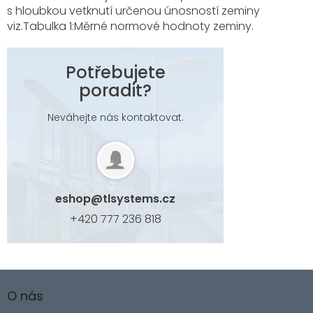
s hloubkou vetknutí určenou únosností zeminy
viz.Tabulka 1:Měrné normové hodnoty zeminy.
Potřebujete
poradit?
Neváhejte nás kontaktovat.
eshop
@
tlsystems.cz
+420 777 236 818
Z
á
O nás
p