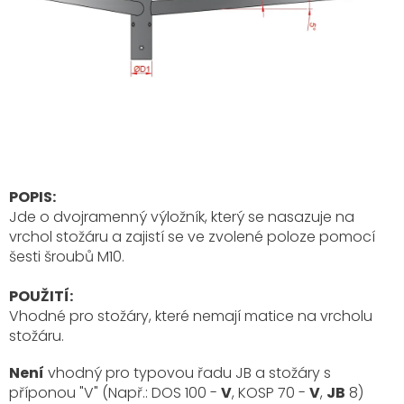
POPIS:
Jde o dvojramenný výložník, který se nasazuje na
vrchol stožáru a zajistí se ve zvolené poloze pomocí
šesti šroubů M10.
POUŽITÍ:
Vhodné pro stožáry, které nemají matice na vrcholu
stožáru.
Není
vhodný pro typovou řadu JB a stožáry s
příponou "V" (Např.: DOS 100 -
V
, KOSP 70 -
V
,
JB
8)