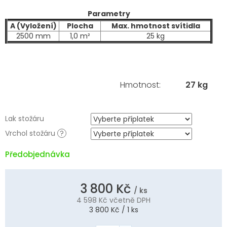
Parametry
A (Vyložení)
Plocha
Max. hmotnost svítidla
2500 mm
1,0 m²
25 kg
Hmotnost
:
27 kg
Lak stožáru
Vrchol stožáru
?
Předobjednávka
3 800 Kč
/ ks
4 598 Kč
včetně DPH
Měrná
3 800 Kč / 1 ks
cena: