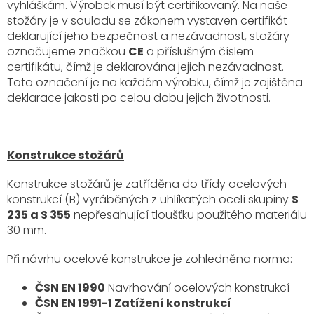
vyhláškám. Výrobek musí být certifikovaný. Na naše
stožáry je v souladu se zákonem vystaven certifikát
deklarující jeho bezpečnost a nezávadnost, stožáry
označujeme značkou
CE
a příslušným číslem
certifikátu, čímž je deklarována jejich nezávadnost.
Toto označení je na každém výrobku, čímž je zajištěna
deklarace jakosti po celou dobu jejich životnosti.
Konstrukce stožárů
Konstrukce stožárů je zatříděna do třídy ocelových
konstrukcí (B) vyráběných z uhlíkatých ocelí skupiny
S
235 a S 355
nepřesahující tloušťku použitého materiálu
30 mm.
Při návrhu ocelové konstrukce je zohledněna norma:
ČSN EN 1990
Navrhování ocelových konstrukcí
ČSN EN 1991-1 Zatížení konstrukcí