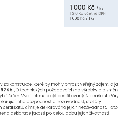
1 000 Kč
/ ks
1 210 Kč
včetně DPH
Měrná
1 000 Kč / 1 ks
cena:
 za konstrukce, které by mohly ohrozit veřejný zájem, a j
997 Sb
. „O technických požadavcích na výrobky a o změn
yhláškám. Výrobek musí být certifikovaný. Na naše stožáry
klarující jeho bezpečnost a nezávadnost, stožáry
 certifikátu, čímž je deklarována jejich nezávadnost. Toto
těna deklarace jakosti po celou dobu jejich životnosti.