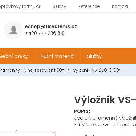
optávkový formulář
Služby
Reference
Kontakt
eshop@tlsystems.cz
+420 777 236 818
vební prvky
Hutní materiál
Služby
íramenný - úhel rozevření 90°
Výložník VS-250-3-90°
Výložník VS
POPIS:
Jde o trojramenný výložník
zajistí se ve zvolené polo