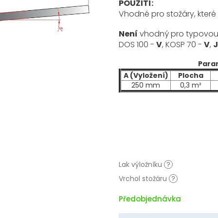
POUŽITÍ:
Vhodné pro stožáry, které
Není
vhodný pro typovou ř
DOS 100 -
V
, KOSP 70 -
V
,
Para
A (Vyložení)
Plocha
250 mm
0,3 m²
Lak výložníku
?
Vrchol stožáru
?
Předobjednávka