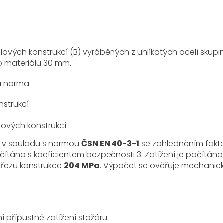
elových konstrukcí (B) vyráběných z uhlíkatých ocelí skup
o materiálu 30 mm.
a norma:
strukcí
ových konstrukcí
m v souladu s normou
ČSN EN 40-3-1
se zohledněním fakt
očítáno s koeficientem bezpečnosti 3. Zatížení je počítáno
ůřezu konstrukce
204 MPa
. Výpočet se ověřuje mechanic
ní přípustné zatížení stožáru