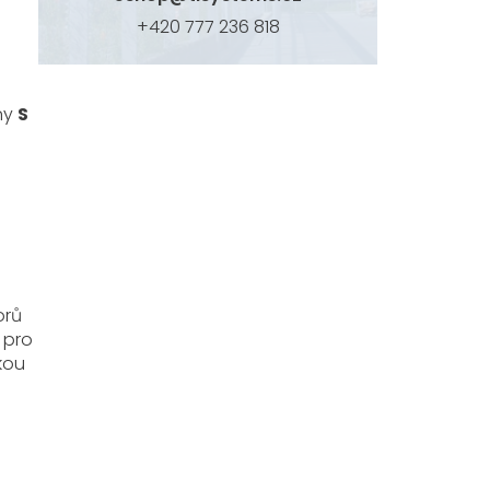
+420 777 236 818
iny
S
orů
 pro
kou