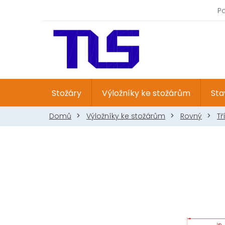
Přejít
P
na
obsah
Stožáry
Výložníky ke stožárům
Sta
Domů
Výložníky ke stožárům
Rovný
Tř