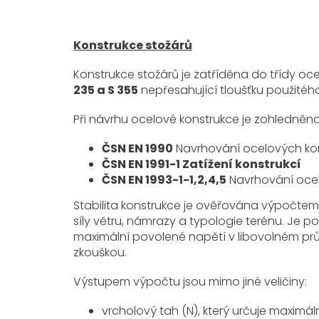
Konstrukce stožárů
Konstrukce stožárů je zatříděna do třídy oc
235 a S 355
nepřesahující tloušťku použitéh
Při návrhu ocelové konstrukce je zohledněn
ČSN EN 1990
Navrhování ocelových kon
ČSN EN 1991-1 Zatížení konstrukcí
ČSN EN 1993-1-1,2,4,5
Navrhování ocel
Stabilita konstrukce je ověřována výpočte
síly větru, námrazy a typologie terénu. Je p
maximální povolené napětí v libovolném pr
zkouškou.
Výstupem výpočtu jsou mimo jiné veličiny:
vrcholový tah (N), který určuje maximál