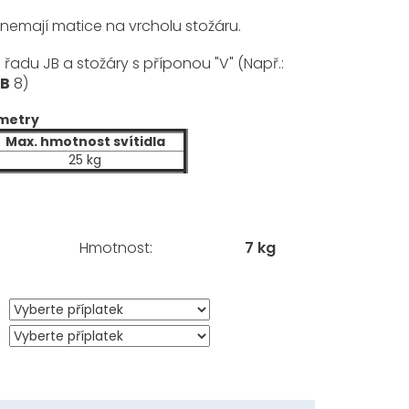
 nemají matice na vrcholu stožáru.
adu JB a stožáry s příponou "V" (Např.:
JB
8)
metry
Max. hmotnost svítidla
25 kg
Hmotnost
:
7 kg