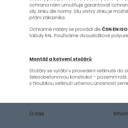
ochrana nám umožňuje garantovat ochranu pře
síly zinku dle normy. Sílu vrstvy zinku je mo
přání zákazníka.
Ochranné nátěry se provádí dle
ČSN EN ISO
tabuly RAL. Používáme dvousložkové polyure
Montáž a kotvení stožárů
Stožáry se vyrábí v provedení vetknuté do 
železobetonovou konstrukci – pozemní rošt.
s hloubkou vetknutí určenou únosností zemi
Z
á
O nás
Info
p
a