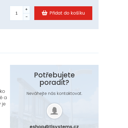
Přidat do košíku
Potřebujete
poradit?
ako
Neváhejte nás kontaktovat.
ě a
 je
eshop
@
tlsystems.cz