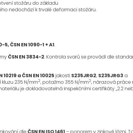
kotvení stožáru do základu
ého nedochází k trvalé deformaci stožáru.
-5, ČSN EN 1090-1 + A1
.
ormy
ČSN EN 3834-2
. Kontrola svarů se provádí dle stand
N 10219 a ČSN EN 10025
jakosti
S235JRG2
,
S235JRG3
a
2
2
zí kluzu 235 N/mm
, potažmo 355 N/mm
, nárazová práce 
materiálu je dokladovatelná inspekčními certifikáty „2.2 ne
inkování dle
ČSN EN ISO 1461
– ponorem v zinkové lázni. T