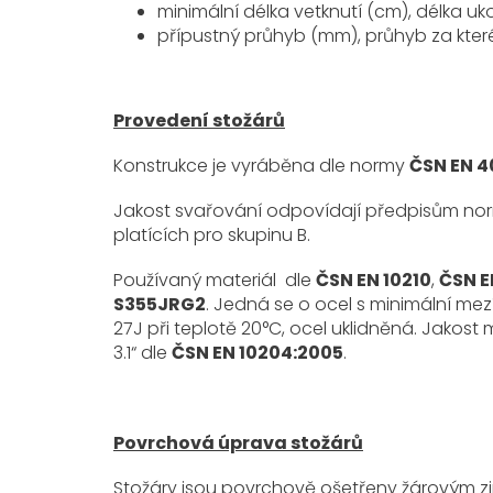
minimální délka vetknutí (cm), délka u
přípustný průhyb (mm), průhyb za kter
Provedení stožárů
Konstrukce je vyráběna dle normy
ČSN EN 40
Jakost svařování odpovídají předpisům n
platících pro skupinu B.
Používaný materiál dle
ČSN EN 10210
,
ČSN E
S355JRG2
. Jedná se o ocel s minimální me
27J při teplotě 20°C, ocel uklidněná. Jakost 
3.1“ dle
ČSN EN 10204:2005
.
Povrchová úprava stožárů
Stožáry jsou povrchově ošetřeny žárovým z