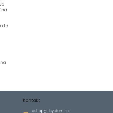
tva
í na
n dle
 na
Kontakt
eshop
@
tlsystems.cz