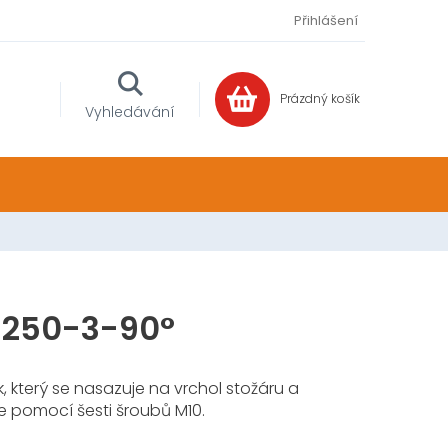
Přihlášení
Prázdný košík
NÁKUPNÍ
Vyhledávání
KOŠÍK
-250-3-90°
, který se nasazuje na vrchol stožáru a
ze pomocí šesti šroubů M10.