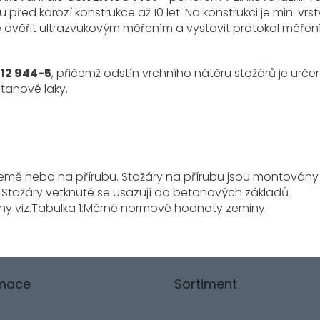
d korozí konstrukce až 10 let. Na konstrukci je min. vrs
žné ověřit ultrazvukovým měřením a vystavit protokol měřen
 12 944-5
, přičemž odstín vrchního nátěru stožárů je urče
tanové laky.
země nebo na přírubu. Stožáry na přírubu jsou montovány
 Stožáry vetknuté se usazují do betonových základů
ny viz.Tabulka 1:Měrné normové hodnoty zeminy.
rmace
Sortiment