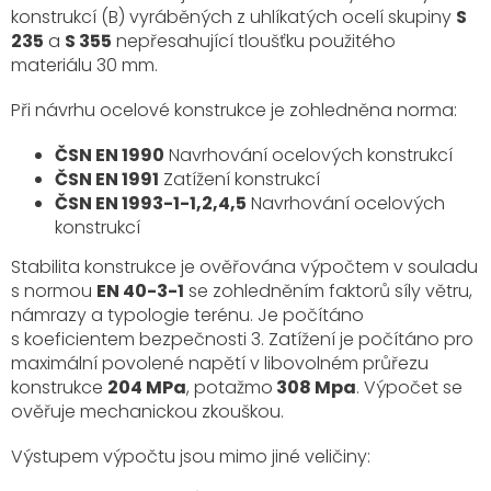
konstrukcí (B) vyráběných z uhlíkatých ocelí skupiny
S
235
a
S 355
nepřesahující tloušťku použitého
materiálu 30 mm.
Při návrhu ocelové konstrukce je zohledněna norma:
ČSN EN 1990
Navrhování ocelových konstrukcí
ČSN EN 1991
Zatížení konstrukcí
ČSN EN 1993-1-1,2,4,5
Navrhování ocelových
konstrukcí
Stabilita konstrukce je ověřována výpočtem v souladu
s normou
EN 40-3-1
se zohledněním faktorů síly větru,
námrazy a typologie terénu. Je počítáno
s koeficientem bezpečnosti 3. Zatížení je počítáno pro
maximální povolené napětí v libovolném průřezu
konstrukce
204 MPa
, potažmo
308 Mpa
. Výpočet se
ověřuje mechanickou zkouškou.
Výstupem výpočtu jsou mimo jiné veličiny: