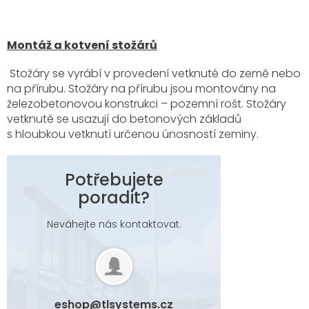
Montáž a kotvení stožárů
Stožáry se vyrábí v provedení vetknuté do země nebo
na přírubu. Stožáry na přírubu jsou montovány na
železobetonovou konstrukci – pozemní rošt. Stožáry
vetknuté se usazují do betonových základů
s hloubkou vetknutí určenou únosností zeminy.
Potřebujete
poradit?
Neváhejte nás kontaktovat.
eshop
@
tlsystems.cz