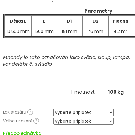
Parametry
Délka L
E
D1
D2
Plocha
10 500 mm
1500 mm
181 mm
76 mm
4,2 m²
Mnohdy je také označován jako světlo, sloup, lampa,
kandelábr či svítidlo.
Hmotnost
:
108 kg
Lak stožáru
?
Volba usazení
?
Předobjednávka