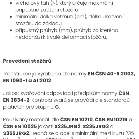
vrcholový tah (N), který určuje maximální
přípustné zatížení stožáru
minimální délka vetknutí (cm), délka ukotvení
stožáru do základu
přípustný průhyb (mm), průhyb za kterého
nedochází k trvalé deformaci stožáru.
Provedení stožárů
Konstrukce je vyráběna dle normy
EN ČSN 40-5:2002,
EN 1090-1 a A1:2012
.
Jakost svařování odpovídají předpisům normy
ČSN
EN 3834-2
. Kontrola svarů se provádí dle standardů
platících pro skupinu
C
.
Používaný materiál dle
ČSN EN 10210
,
ČSN EN 10219
a
ČSN EN 10025
jakosti
S235JRG2
,
S235JRG3
a
S355JRG2
. Jedná se o ocel s minimální mezí kluzu 235
2
2