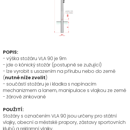
POPIS:
- výška stožáru VLA 90 je 9m
- jde o kónický stožár (postupně se zužující)
- lze vyrobit s usazením na přírubu nebo do země
(
nutné níže zvolit
)
- součástí stožáru je i kladka s napínacím
mechanizmem a lanem, manipulace s vlajkou ze země
- žárově zinkované
POUŽITÍ:
Stožáry s označením VLA 90
jsou určeny pro státní
vlajky, obecní a městské prapory, zástavy sportovních
klubů a reklamní vlajky.