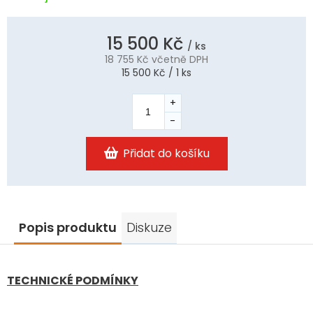
15 500 Kč
/ ks
18 755 Kč
včetně DPH
Měrná
15 500 Kč / 1 ks
cena:
Přidat do košíku
Popis produktu
Diskuze
TECHNICKÉ PODMÍNKY