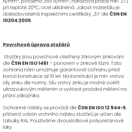
N/mm
, potažmo 355 N/mm
, nárazová práce min. 27J
při teplotě 20°C, ocel uklidněná. Jakost materiálu je
dokladovatelná inspekčními certifikáty „3.1“ dle
ČSN EN
10204:2005
.
Povrchová úprava stožárů
Stožáry jsou povrchově ošetřeny žárovým zinkování
dle
ČSN EN ISO 1461
– ponorem v zinkové lázni. Tato
ochrana nám umožňuje garantovat ochranu před
korozí konstrukce až 10 let. Na konstrukci je min. vrstva
síly zinku dle normy. Sílu vrstvy zinku je možné ověřit
ultrazvukovým měřením a vystavit protokol měření na
přání zákazníka.
Ochranné nátěry se provádí dle
ČSN EN ISO 12 944-5
,
přičemž odstín vrchního nátěru stožárů je určen dle
tabulky RAL. Používáme dvousložkové polyuretanové
laky.