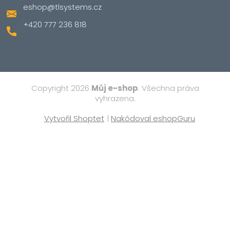
eshop
@
tlsystems.cz
+420 777 236 818
Copyright 2026
Můj e-shop
. Všechna práva
vyhrazena.
Vytvořil Shoptet
|
Nakódoval eshopGuru