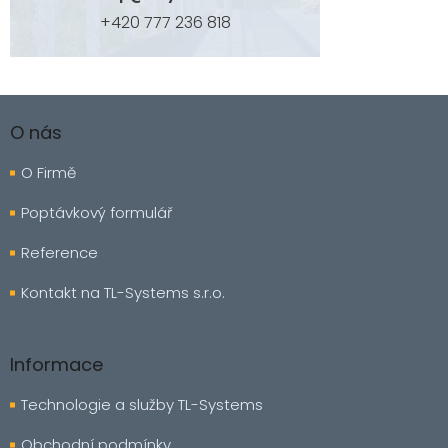
+420 777 236 818
Z
á
O nás
p
a
O Firmě
t
í
Poptávkový formulář
Reference
Kontakt na TL-Systems s.r.o.
Informace
Technologie a služby TL-Systems
Obchodní podmínky