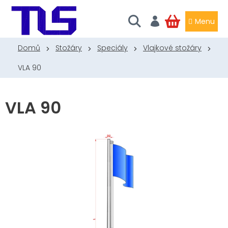
Přejít
na
obsah
NÁKUPNÍ
KOŠÍK
Domů
Stožáry
Speciály
Vlajkové stožáry
VLA 90
VLA 90