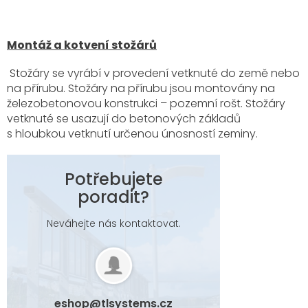
Montáž a kotvení stožárů
Stožáry se vyrábí v provedení vetknuté do země nebo
na přírubu. Stožáry na přírubu jsou montovány na
železobetonovou konstrukci – pozemní rošt. Stožáry
vetknuté se usazují do betonových základů
s hloubkou vetknutí určenou únosností zeminy.
Potřebujete
poradit?
Neváhejte nás kontaktovat.
eshop
@
tlsystems.cz