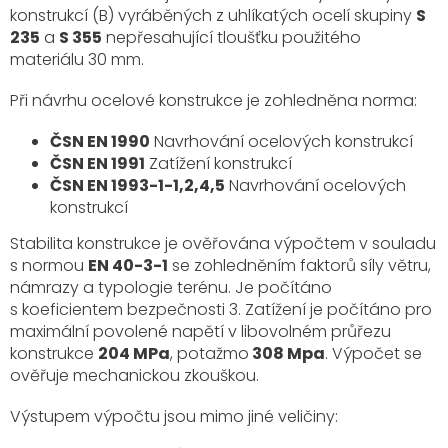
konstrukcí (B) vyráběných z uhlíkatých ocelí skupiny
S
235
a
S 355
nepřesahující tloušťku použitého
materiálu 30 mm.
Při návrhu ocelové konstrukce je zohledněna norma:
ČSN EN 1990
Navrhování ocelových konstrukcí
ČSN EN 1991
Zatížení konstrukcí
ČSN EN 1993-1-1,2,4,5
Navrhování ocelových
konstrukcí
Stabilita konstrukce je ověřována výpočtem v souladu
s normou
EN 40-3-1
se zohledněním faktorů síly větru,
námrazy a typologie terénu. Je počítáno
s koeficientem bezpečnosti 3. Zatížení je počítáno pro
maximální povolené napětí v libovolném průřezu
konstrukce
204 MPa
, potažmo
308 Mpa
. Výpočet se
ověřuje mechanickou zkouškou.
Výstupem výpočtu jsou mimo jiné veličiny: