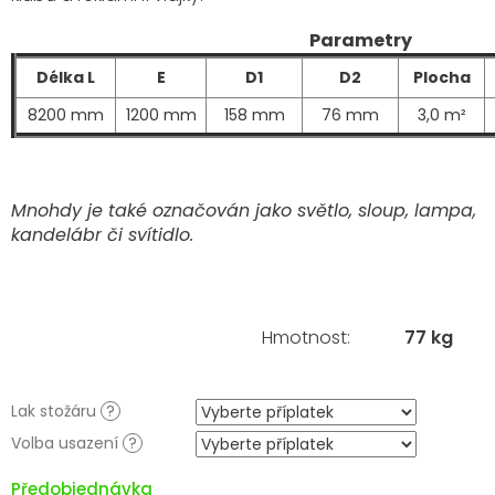
Parametry
Délka L
E
D1
D2
Plocha
8200 mm
1200 mm
158 mm
76 mm
3,0 m²
Mnohdy je také označován jako světlo, sloup, lampa,
kandelábr či svítidlo.
Hmotnost
:
77 kg
Lak stožáru
?
Volba usazení
?
Předobjednávka