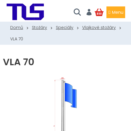
Přejít
na
obsah
NÁKUPNÍ
KOŠÍK
Domů
Stožáry
Speciály
Vlajkové stožáry
VLA 70
VLA 70