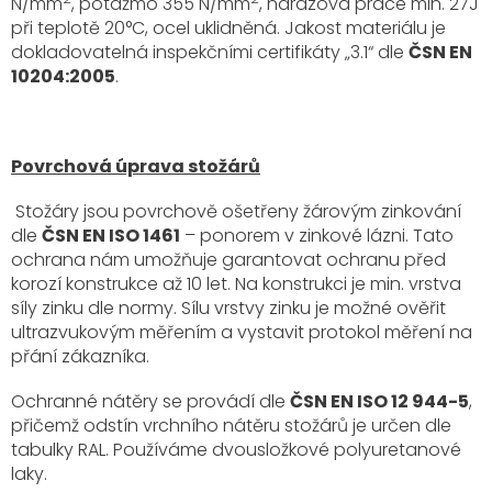
N/mm
, potažmo 355 N/mm
, nárazová práce min. 27J
při teplotě 20°C, ocel uklidněná. Jakost materiálu je
dokladovatelná inspekčními certifikáty „3.1“ dle
ČSN EN
10204:2005
.
Povrchová úprava stožárů
Stožáry jsou povrchově ošetřeny žárovým zinkování
dle
ČSN EN ISO 1461
– ponorem v zinkové lázni. Tato
ochrana nám umožňuje garantovat ochranu před
korozí konstrukce až 10 let. Na konstrukci je min. vrstva
síly zinku dle normy. Sílu vrstvy zinku je možné ověřit
ultrazvukovým měřením a vystavit protokol měření na
přání zákazníka.
Ochranné nátěry se provádí dle
ČSN EN ISO 12 944-5
,
přičemž odstín vrchního nátěru stožárů je určen dle
tabulky RAL. Používáme dvousložkové polyuretanové
laky.