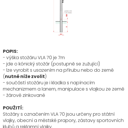
POPIS:
- výška stožáru VLA 70 je 7m
- jde o kónický stožár (postupně se zužující)
- lze vyrobit s usazením na přírubu nebo do země
(
nutné níže zvolit
)
- součástí stožáru je i kladka s napínacím
mechanizmem a lanem, manipulace s vlajkou ze země
- žárově zinkované
POUŽITÍ:
Stožáry s označením VLA 70
jsou určeny pro státní
vlajky, obecní a městské prapory, zástavy sportovních
klubů a reklamní vlajky.