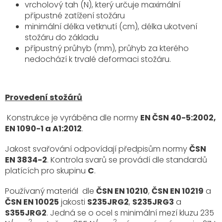
vrcholový tah (N), který určuje maximální
přípustné zatížení stožáru
minimální délka vetknutí (cm), délka ukotvení
stožáru do základu
přípustný průhyb (mm), průhyb za kterého
nedochází k trvalé deformaci stožáru.
Provedení stožárů
Konstrukce je vyráběna dle normy
EN ČSN 40-5:2002,
EN 1090-1 a A1:2012
.
Jakost svařování odpovídají předpisům normy
ČSN
EN 3834-2
. Kontrola svarů se provádí dle standardů
platících pro skupinu
C
.
Používaný materiál dle
ČSN EN 10210
,
ČSN EN 10219
a
ČSN EN 10025
jakosti
S235JRG2
,
S235JRG3
a
S355JRG2
. Jedná se o ocel s minimální mezí kluzu 235
2
2