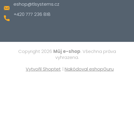
eshop
@
tlsystems.cz
+420 777 236 818
Copyright 2026
Můj e-shop
. Všechna práva
vyhrazena.
Vytvořil Shoptet
|
Nakódoval eshopGuru