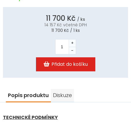
11 700 Kč
/ ks
14 157 Kč
včetně DPH
Měrná
11 700 Kč / 1 ks
cena:
Přidat do košíku
Popis produktu
Diskuze
TECHNICKÉ PODMÍNKY