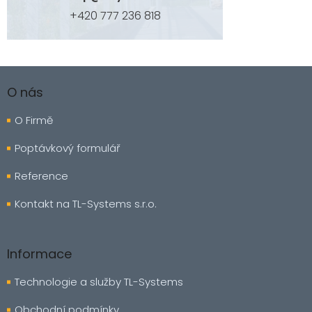
+420 777 236 818
Z
á
O nás
p
a
O Firmě
t
í
Poptávkový formulář
Reference
Kontakt na TL-Systems s.r.o.
Informace
Technologie a služby TL-Systems
Obchodní podmínky