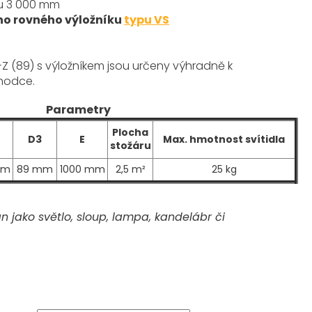
ku 3 000 mm
ho rovného výložníku
typu VS
Z (89) s výložníkem
jsou určeny výhradně k
hodce.
Parametry
Plocha
D3
E
Max. hmotnost svítidla
stožáru
mm
89 mm
1000 mm
2,5 m²
25 kg
 jako světlo, sloup, lampa, kandelábr či