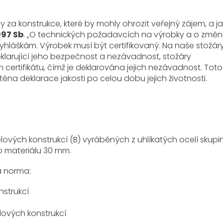
 za konstrukce, které by mohly ohrozit veřejný zájem, a j
997 Sb
. „O technických požadavcích na výrobky a o změn
yhláškám. Výrobek musí být certifikovaný. Na naše stožáry
klarující jeho bezpečnost a nezávadnost, stožáry
 certifikátu, čímž je deklarována jejich nezávadnost. Toto
těna deklarace jakosti po celou dobu jejich životnosti.
elových konstrukcí (B) vyráběných z uhlíkatých ocelí skup
o materiálu 30 mm.
a norma:
strukcí
ových konstrukcí