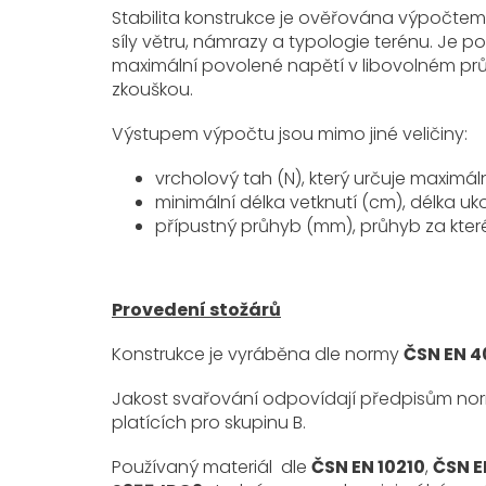
Stabilita konstrukce je ověřována výpočte
síly větru, námrazy a typologie terénu. Je p
maximální povolené napětí v libovolném pr
zkouškou.
Výstupem výpočtu jsou mimo jiné veličiny:
vrcholový tah (N), který určuje maximál
minimální délka vetknutí (cm), délka u
přípustný průhyb (mm), průhyb za kter
Provedení stožárů
Konstrukce je vyráběna dle normy
ČSN EN 40
Jakost svařování odpovídají předpisům n
platících pro skupinu B.
Používaný materiál dle
ČSN EN 10210
,
ČSN E