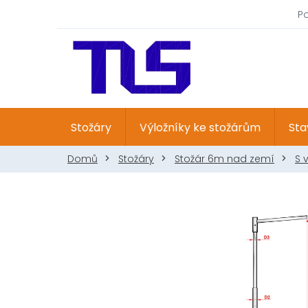
Přejít
P
na
obsah
Stožáry
Výložníky ke stožárům
Sta
Domů
Stožáry
Stožár 6m nad zemí
S 