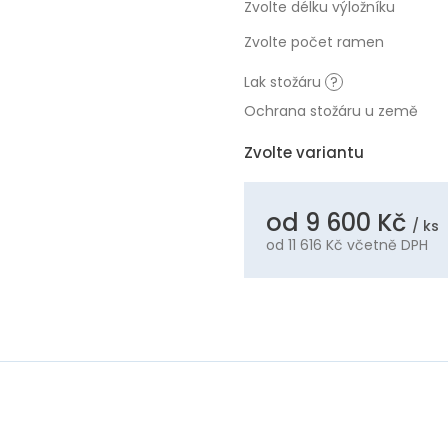
Zvolte délku výložníku
Zvolte počet ramen
Lak stožáru
?
Ochrana stožáru u země
Zvolte variantu
od
9 600 Kč
/ ks
od
11 616 Kč
včetně DPH
Měrná
cena: