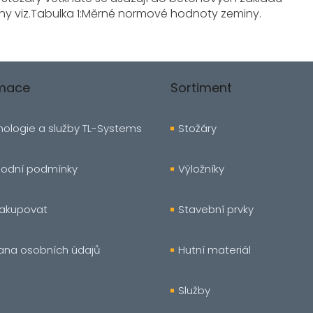
ny viz.Tabulka 1:Měrné normové hodnoty zeminy.
rmace
Sortiment
ologie a služby TL-Systems
Stožáry
odní podmínky
Výložníky
nakupovat
Stavební prvky
ana osobních údajů
Hutní materiál
Služby