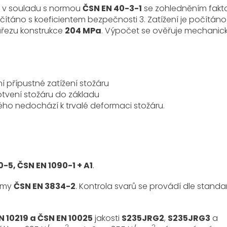
m v souladu s normou
ČSN EN 40-3-1
se zohledněním fakt
očítáno s koeficientem bezpečnosti 3. Zatížení je počítáno
ůřezu konstrukce
204 MPa
. Výpočet se ověřuje mechanic
ní přípustné zatížení stožáru
kotvení stožáru do základu
ého nedochází k trvalé deformaci stožáru.
-5, ČSN EN 1090-1 + A1
.
ormy
ČSN EN 3834-2
. Kontrola svarů se provádí dle stand
N 10219 a ČSN EN 10025
jakosti
S235JRG2
,
S235JRG3
a
2
2