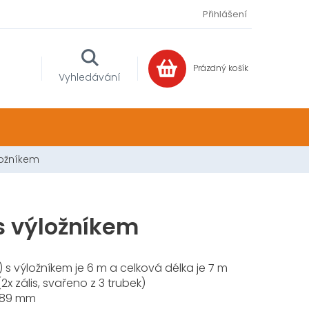
Přihlášení
Prázdný košík
NÁKUPNÍ
Vyhledávání
KOŠÍK
ložníkem
s výložníkem
) s výložníkem je 6 m a celková délka je 7 m
x zális, svařeno z 3 trubek)
Ø 89 mm