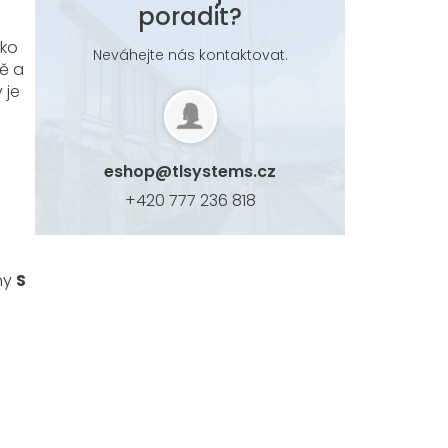
poradit?
ako
Neváhejte nás kontaktovat.
ě a
 je
eshop
@
tlsystems.cz
+420 777 236 818
iny
S