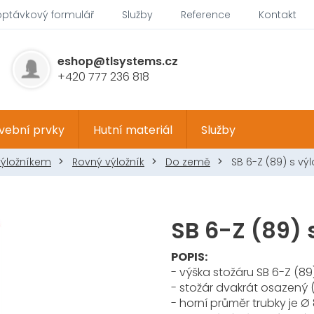
optávkový formulář
Služby
Reference
Kontakt
eshop@tlsystems.cz
+420 777 236 818
vební prvky
Hutní materiál
Služby
výložníkem
Rovný výložník
Do země
SB 6-Z (89) s vý
SB 6-Z (89) 
POPIS:
- výška stožáru SB 6-Z (89
- stožár dvakrát osazený (2
- horní průměr trubky je 