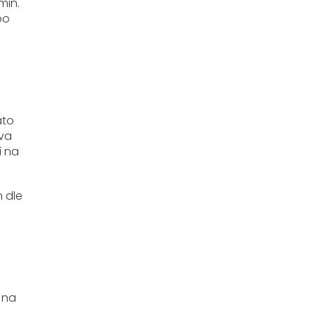
min.
bo
ato
tva
í na
n dle
 na