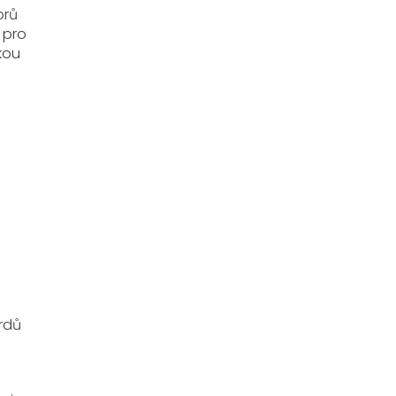
orů
 pro
kou
ardů