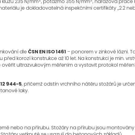
zí kluzu 235 N/mm
, potažmo 355 N/mm
, nárazová práce 
materiálu je dokladovatelná inspekčními certifikáty „2.2 ne
inkování dle
ČSN EN ISO 1461
– ponorem v zinkové lázni. T
d korozí konstrukce až 10 let. Na konstrukci je min. vrs
žné ověřit ultrazvukovým měřením a vystavit protokol měřen
 12 944-5
, přičemž odstín vrchního nátěru stožárů je urče
tanové laky.
země nebo na přírubu. Stožáry na přírubu jsou montovány
 Stožáry vetknuté se usazují do betonových základů