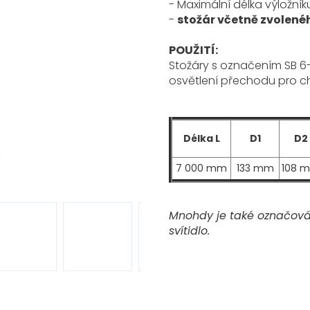
- Maximální délka výložní
-
stožár včetně zvolené
POUŽITÍ:
Stožáry s označením SB 6-
osvětlení přechodu pro c
Délka L
D1
D2
7 000 mm
133 mm
108 
Mnohdy je také označován
svítidlo.