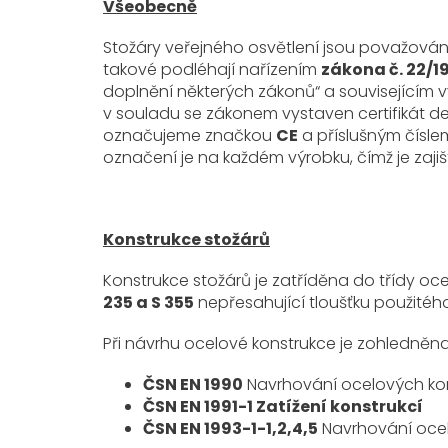
Všeobecně
Stožáry veřejného osvětlení jsou považovány
takové podléhají nařízením
zákona č. 22/1
doplnění některých zákonů“ a souvisejícím v
v souladu se zákonem vystaven certifikát de
označujeme značkou
CE
a příslušným číslem
označení je na každém výrobku, čímž je zajiš
Konstrukce stožárů
Konstrukce stožárů je zatříděna do třídy oc
235 a S 355
nepřesahující tloušťku použitéh
Při návrhu ocelové konstrukce je zohledněn
ČSN EN 1990
Navrhování ocelových kon
ČSN EN 1991-1 Zatížení konstrukcí
ČSN EN 1993-1-1,2,4,5
Navrhování ocel