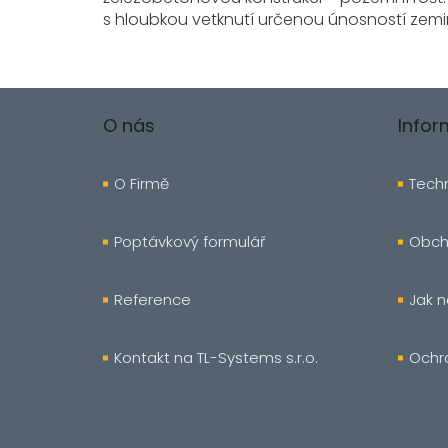
s hloubkou vetknutí určenou únosností zemi
Z
á
O nás
Info
p
a
t
O Firmě
Techn
í
Poptávkový formulář
Obch
Reference
Jak 
Kontakt na TL-Systems s.r.o.
Ochr