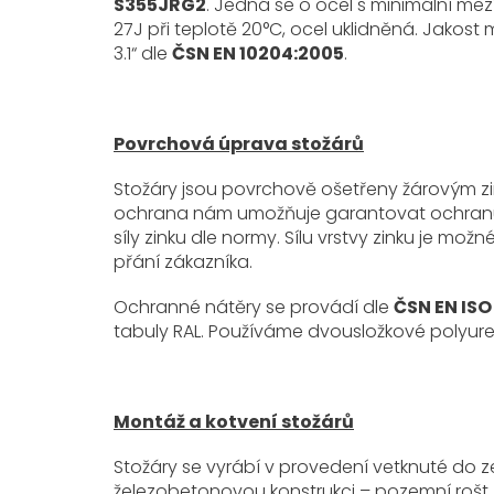
S355JRG2
. Jedná se o ocel s minimální me
27J při teplotě 20°C, ocel uklidněná. Jakost 
3.1“ dle
ČSN EN 10204:2005
.
Povrchová úprava stožárů
Stožáry jsou povrchově ošetřeny žárovým z
ochrana nám umožňuje garantovat ochranu pře
síly zinku dle normy. Sílu vrstvy zinku je mo
přání zákazníka.
Ochranné nátěry se provádí dle
ČSN EN ISO
tabuly RAL. Používáme dvousložkové polyure
Montáž a kotvení stožárů
Stožáry se vyrábí v provedení vetknuté do 
železobetonovou konstrukci – pozemní rošt.