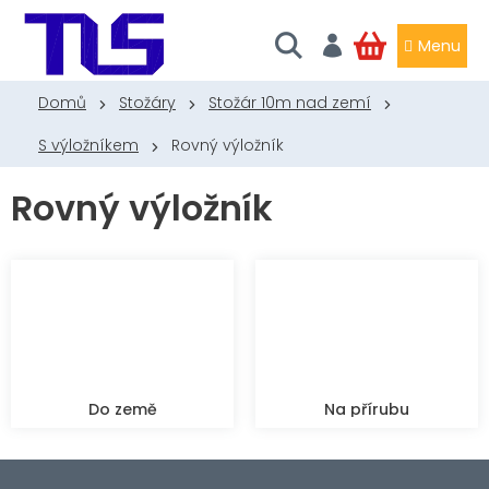
Přejít
na
obsah
NÁKUPNÍ
KOŠÍK
Domů
Stožáry
Stožár 10m nad zemí
S výložníkem
Rovný výložník
Rovný výložník
Do země
Na přírubu
Z