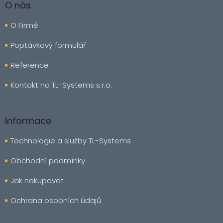
á
O nás
p
a
O Firmě
t
í
Poptávkový formulář
Reference
Kontakt na TL-Systems s.r.o.
Informace
Technologie a služby TL-Systems
Obchodní podmínky
Jak nakupovat
Ochrana osobních údajů