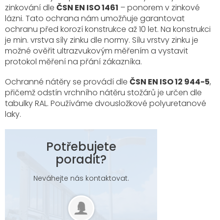
zinkování dle
ČSN EN ISO 1461
– ponorem v zinkové
lázni. Tato ochrana nám umožňuje garantovat
ochranu před korozí konstrukce až 10 let. Na konstrukci
je min. vrstva síly zinku dle normy. Sílu vrstvy zinku je
možné ověřit ultrazvukovým měřením a vystavit
protokol měření na přání zákazníka.
Ochranné nátěry se provádí dle
ČSN EN ISO 12 944-5
,
přičemž odstín vrchního nátěru stožárů je určen dle
tabulky RAL. Používáme dvousložkové polyuretanové
laky.
Potřebujete
poradit?
Neváhejte nás kontaktovat.