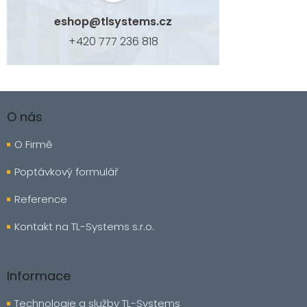
eshop
@
tlsystems.cz
+420 777 236 818
Z
á
O nás
p
a
O Firmě
t
í
Poptávkový formulář
Reference
Kontakt na TL-Systems s.r.o.
Informace
Technologie a služby TL-Systems