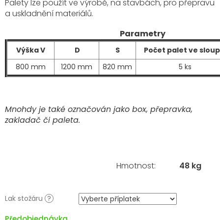
Palety lze použít ve výrobě, na stavbách, pro přepravu
a uskladnění materiálů.
Parametry
Výška V
D
S
Počet palet ve sloup
800 mm
1200 mm
820 mm
5 ks
Mnohdy je také označován jako box, přepravka,
zakladač či paleta.
Hmotnost
:
48 kg
Lak stožáru
?
Předobjednávka