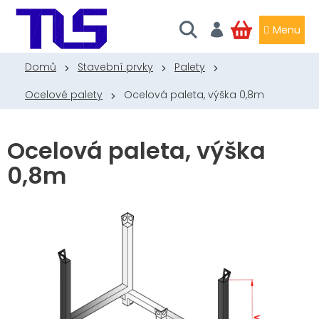
Přejít
na
obsah
NÁKUPNÍ
KOŠÍK
Domů
Stavební prvky
Palety
Ocelové palety
Ocelová paleta, výška 0,8m
Ocelová paleta, výška
0,8m