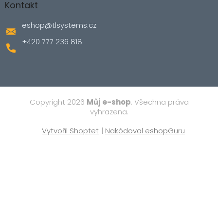
Kontakt
eshop
@
tlsystems.cz
+420 777 236 818
Copyright 2026
Můj e-shop
. Všechna práva
vyhrazena.
Vytvořil Shoptet
|
Nakódoval eshopGuru