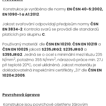
Konstrukce je vyráběna dle normy
EN ČSN 40-5:2002,
EN 1090-1 a A1:2012
.
Jakost svařování odpovídají předpisům normy
ČSN
EN 3834-2
. Kontrola svarů se provádí dle standardů
platících pro skupinu
C
.
Používaný materiál dle
ČSN EN 10210
,
ČSN EN 10219
a
ČSN EN 10025
jakosti
S235JRG2
,
S235JRG3
a
S355JRG2
. Jedná se o ocel s minimální mezí kluzu 235
2
2
N/mm
, potažmo 355 N/mm
, nárazová práce min. 27J
při teplotě 20°C, ocel uklidněná. Jakost materiálu je
dokladovatelná inspekčními certifikáty „3.1“ dle
ČSN EN
10204:2005
.
Povrchová úprava
Konstrukce jsou povrchově ošetřeny žárovým