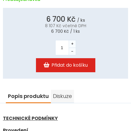
6 700 Kč
/ ks
8 107 Kč
včetně DPH
Měrná
6 700 Kč / 1 ks
cena:
Přidat do košíku
Popis produktu
Diskuze
TECHNICKÉ PODMÍNKY
Provedení