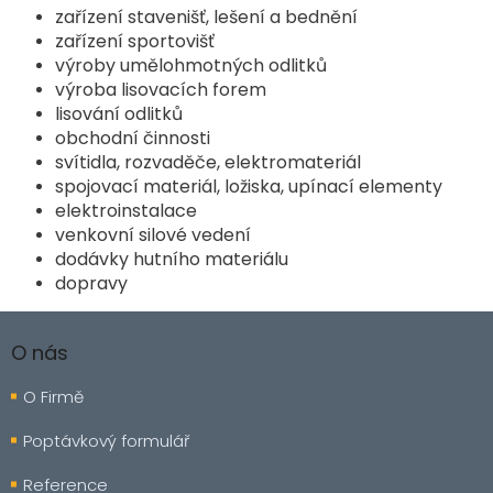
zařízení stavenišť, lešení a bednění
zařízení sportovišť
výroby umělohmotných odlitků
výroba lisovacích forem
lisování odlitků
obchodní činnosti
svítidla, rozvaděče, elektromateriál
spojovací materiál, ložiska, upínací elementy
elektroinstalace
venkovní silové vedení
dodávky hutního materiálu
dopravy
Z
á
O nás
p
a
O Firmě
t
í
Poptávkový formulář
Reference