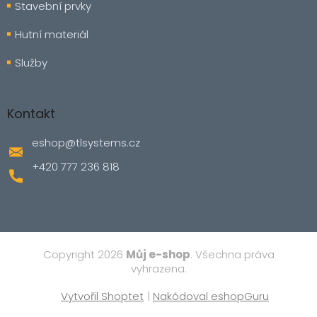
Stavební prvky
Hutní materiál
Služby
Kontakt
eshop
@
tlsystems.cz
+420 777 236 818
Copyright 2026
Můj e-shop
. Všechna práva
vyhrazena.
Vytvořil Shoptet
|
Nakódoval eshopGuru