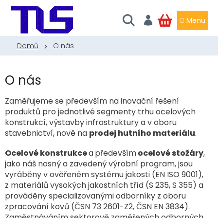
Přejít
na
obsah
NÁKUPNÍ
KOŠÍK
Domů
O nás
O nás
Zaměřujeme se především na inovační řešení
produktů pro jednotlivé segmenty trhu ocelových
konstrukcí, výstavby infrastruktury a v oboru
stavebnictví, nově na
prodej hutního materiálu
.
Ocelové konstrukce
a
především
ocelové stožáry
,
jako náš nosný a zavedený výrobní program, jsou
vyráběny v ověřeném systému jakosti (EN ISO 9001),
z materiálů vysokých jakostních tříd (S 235, S 355) a
prováděny specializovanými odborníky z oboru
zpracování kovů (ČSN 73 2601-Z2, ČSN EN 3834).
Zaměstnáváním sektorově zaměřených odborných