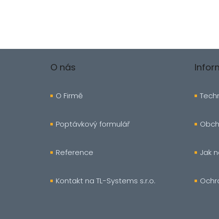
Z
á
O nás
Info
p
a
t
O Firmě
Techn
í
Poptávkový formulář
Obch
Reference
Jak 
Kontakt na TL-Systems s.r.o.
Ochr