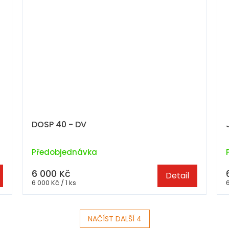
DOSP 40 - DV
Předobjednávka
6 000 Kč
Detail
Měrná
6 000 Kč / 1 ks
6
cena:
NAČÍST DALŠÍ 4