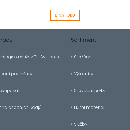
O
v
NAHORU
l
á
d
a
rmace
Sortiment
c
í
p
r
ologie a služby TL-Systems
Stožáry
v
k
y
odní podmínky
Výložníky
v
ý
p
nakupovat
Stavební prvky
i
s
u
ana osobních údajů
Hutní materiál
Služby