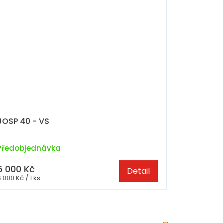
JOSP 40 - VS
Předobjednávka
6 000 Kč
Detail
Měrná
 000 Kč / 1 ks
cena: