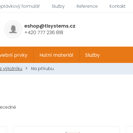
optávkový formulář
Služby
Reference
Kontakt
eshop@tlsystems.cz
+420 777 236 818
vební prvky
Hutní materiál
Služby
z výložníku
Na přírubu
ecedně