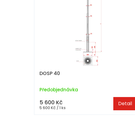
DOSP 40
Předobjednávka
5 600 Kč
Detail
Měrná
5 600 Kč / 1 ks
cena: