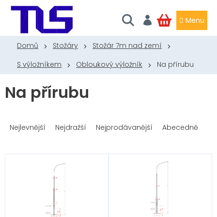
Přejít
na
obsah
NÁKUPNÍ
KOŠÍK
Domů
Stožáry
Stožár 7m nad zemí
S výložníkem
Obloukový výložník
Na přírubu
Na přírubu
Ř
a
Nejlevnější
Nejdražší
Nejprodávanější
Abecedně
z
e
n
V
í
ý
p
p
r
i
o
s
d
p