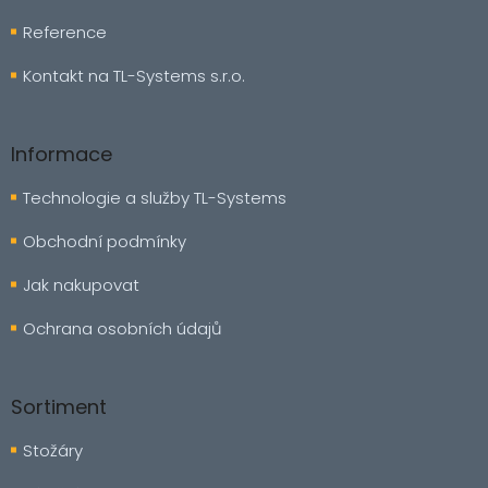
r
Reference
v
k
y
Kontakt na TL-Systems s.r.o.
v
ý
p
Informace
i
s
Technologie a služby TL-Systems
u
Obchodní podmínky
Jak nakupovat
Ochrana osobních údajů
Sortiment
Stožáry