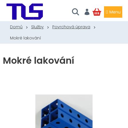
Přejít
na
obsah
NÁKUPNÍ
KOŠÍK
Domů
Služby
Povrchová úprava
Mokré lakování
Mokré lakování