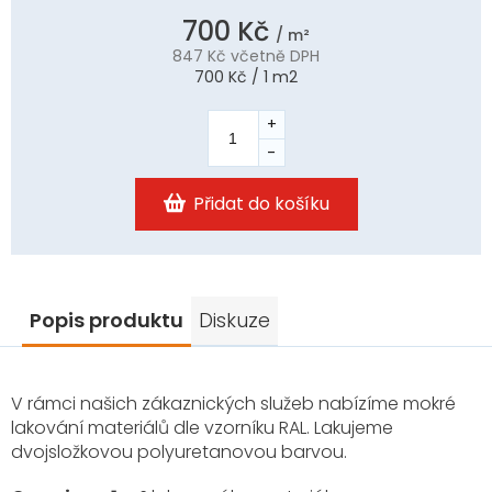
700 Kč
/ m²
847 Kč včetně DPH
Měrná
700 Kč / 1 m2
cena:
Přidat do košíku
Popis produktu
Diskuze
V rámci našich zákaznických služeb nabízíme mokré
lakování materiálů dle vzorníku RAL. Lakujeme
dvojsložkovou polyuretanovou barvou.