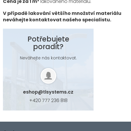
Cena je za 1 m²
lakovaného materiálu.
V případě lakování většího množství materiálu
neváhejte kontaktovat našeho specialistu.
Potřebujete
poradit?
Neváhejte nás kontaktovat.
eshop
@
tlsystems.cz
+420 777 236 818
Z