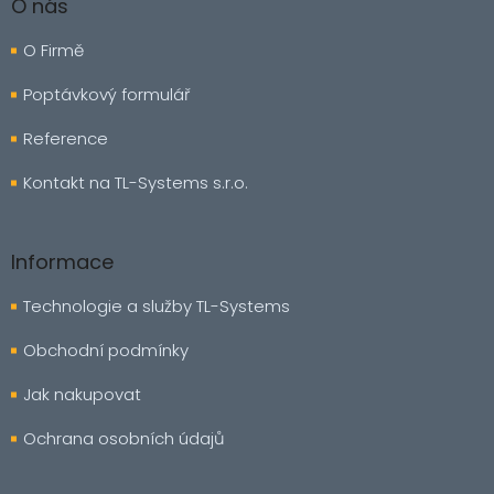
á
O nás
p
a
O Firmě
t
í
Poptávkový formulář
Reference
Kontakt na TL-Systems s.r.o.
Informace
Technologie a služby TL-Systems
Obchodní podmínky
Jak nakupovat
Ochrana osobních údajů