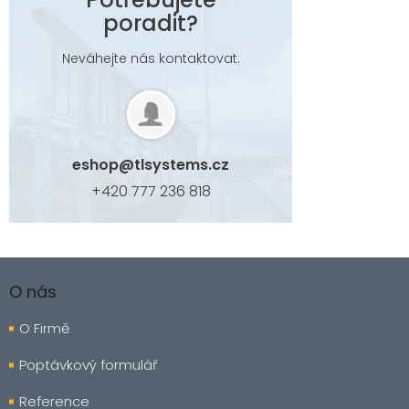
poradit?
Neváhejte nás kontaktovat.
eshop
@
tlsystems.cz
+420 777 236 818
Z
á
O nás
p
a
O Firmě
t
í
Poptávkový formulář
Reference