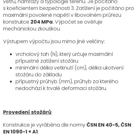
větru, námrazy a typologie terénu. Je počítáno
s koeficientem bezpečnosti 3. Zatížení je počítáno pro
maximální povolené napětí v libovolném průřezu
konstrukce
204 MPa
. Výpočet se ověřuje
mechanickou zkouškou.
Výstupem výpočtu jsou mimo jiné veličiny:
vrcholový tah (N), který určuje maximální
přípustné zatížení stožáru
minimální délka vetknutí (cm), délka ukotvení
stožáru do základu
přípustný průhyb (mm), průhyb za kterého
nedochází k trvalé deformaci stožáru.
Provedení stožárů
Konstrukce je vyráběna dle normy
ČSN EN 40-5, ČSN
EN 1090-1 + A1
.