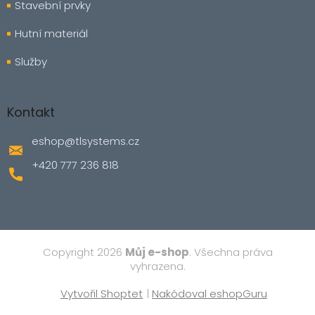
Stavební prvky
Hutní materiál
Služby
Kontakt
eshop
@
tlsystems.cz
+420 777 236 818
Copyright 2026
Můj e-shop
. Všechna práva
vyhrazena.
Vytvořil Shoptet
|
Nakódoval eshopGuru