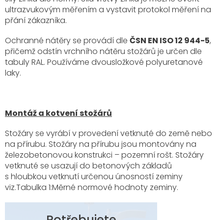
ultrazvukovým měřením a vystavit protokol měření na
přání zákazníka.
Ochranné nátěry se provádí dle
ČSN EN ISO 12 944-5
,
přičemž odstín vrchního nátěru stožárů je určen dle
tabuly RAL. Používáme dvousložkové polyuretanové
laky.
Montáž a kotvení stožárů
Stožáry se vyrábí v provedení vetknuté do země nebo
na přírubu. Stožáry na přírubu jsou montovány na
železobetonovou konstrukci – pozemní rošt. Stožáry
vetknuté se usazují do betonových základů
s hloubkou vetknutí určenou únosností zeminy
viz.Tabulka 1:Měrné normové hodnoty zeminy.
Potřebujete