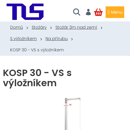
Přejít
na
obsah
NÁKUPNÍ
KOŠÍK
Domů
Stožáry
Stožár 3m nad zemí
S výložníkem
Na přírubu
KOSP 30 - VS s výložníkem
KOSP 30 - VS s
výložníkem