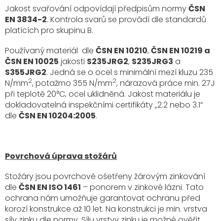
Jakost svařování odpovídají předpisům normy
ČSN
EN 3834-2
. Kontrola svarů se provádí dle standardů
platících pro skupinu B.
Používaný materiál dle
ČSN EN 10210
,
ČSN EN 10219 a
ČSN EN 10025
jakosti
S235JRG2
,
S235JRG3
a
S355JRG2
. Jedná se o ocel s minimální mezí kluzu 235
2
2
N/mm
, potažmo 355 N/mm
, nárazová práce min. 27J
při teplotě 20°C, ocel uklidněná. Jakost materiálu je
dokladovatelná inspekčními certifikáty „2.2 nebo 3.1“
dle
ČSN EN 10204:2005
.
Povrchová úprava stožárů
Stožáry jsou povrchově ošetřeny žárovým zinkování
dle
ČSN EN ISO 1461
– ponorem v zinkové lázni. Tato
ochrana nám umožňuje garantovat ochranu před
korozí konstrukce až 10 let. Na konstrukci je min. vrstva
síly zinku dle normy. Sílu vrstvy zinku je možné ověřit