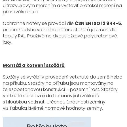
ultrazvukovým měřením a vystavit protokol měření na
přání zákazníka.
Ochranné nátěry se provádí dle
ČSN EN ISO 12 944-5
,
přičemž odstín vrchního nátěru stožárů je určen dle
tabuly RAL. Používáme dvousložkové polyuretanové
laky.
Montáž a kotvení stožárů
Stožáry se vyrábí v provedení vetknuté do země nebo
na přírubu. Stožáry na přírubu jsou montovány na
železobetonovou konstrukci – pozemní rošt. Stožáry
vetknuté se usazují do betonových základů
s hloubkou vetknutí určenou únosností zeminy
viz.Tabulka 1:Měrné normové hodnoty zeminy.
Potřebujete