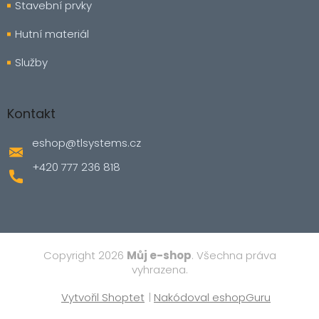
Stavební prvky
Hutní materiál
Služby
Kontakt
eshop
@
tlsystems.cz
+420 777 236 818
Copyright 2026
Můj e-shop
. Všechna práva
vyhrazena.
Vytvořil Shoptet
|
Nakódoval eshopGuru