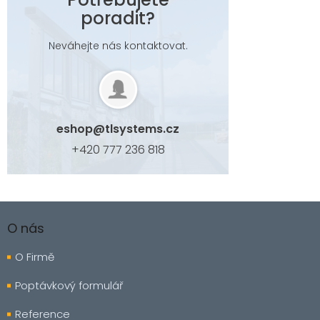
poradit?
Neváhejte nás kontaktovat.
eshop
@
tlsystems.cz
+420 777 236 818
Z
á
O nás
p
a
O Firmě
t
í
Poptávkový formulář
Reference