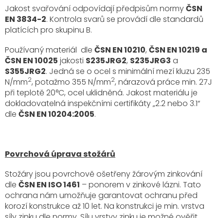
Jakost svařování odpovídají předpisům normy
ČSN
EN 3834-2
. Kontrola svarů se provádí dle standardů
platících pro skupinu B.
Používaný materiál dle
ČSN EN 10210
,
ČSN EN 10219 a
ČSN EN 10025
jakosti
S235JRG2
,
S235JRG3
a
S355JRG2
. Jedná se o ocel s minimální mezí kluzu 235
2
2
N/mm
, potažmo 355 N/mm
, nárazová práce min. 27J
při teplotě 20°C, ocel uklidněná. Jakost materiálu je
dokladovatelná inspekčními certifikáty „2.2 nebo 3.1“
dle
ČSN EN 10204:2005
.
Povrchová úprava stožárů
Stožáry jsou povrchově ošetřeny žárovým zinkování
dle
ČSN EN ISO 1461
– ponorem v zinkové lázni. Tato
ochrana nám umožňuje garantovat ochranu před
korozí konstrukce až 10 let. Na konstrukci je min. vrstva
síly zinku dle normy. Sílu vrstvy zinku je možné ověřit