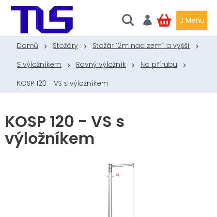
Přejít
na
obsah
NÁKUPNÍ
KOŠÍK
Domů
Stožáry
Stožár 12m nad zemí a vyšší
S výložníkem
Rovný výložník
Na přírubu
KOSP 120 - VS s výložníkem
KOSP 120 - VS s
výložníkem