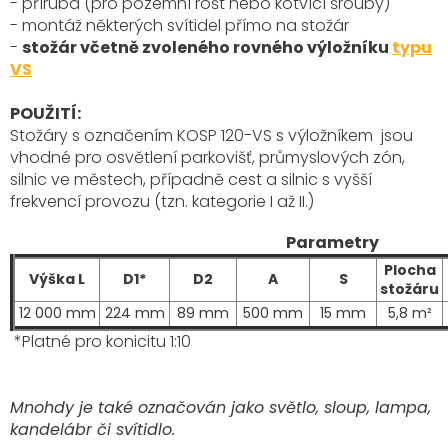
- příruba (pro pozemní rošt nebo kotvící šrouby)
- montáž některých svítidel přímo na stožár
-
stožár včetně zvoleného rovného výložníku
typu
VS
POUŽITÍ:
Stožáry s označením KOSP 120-VS s výložníkem
jsou
vhodné pro osvětlení parkovišť, průmyslových zón,
silnic ve městech, případně cest a silnic s vyšší
frekvencí provozu (tzn. kategorie I až II.)
Parametry
Plocha
Výška L
D1*
D2
A
S
stožáru
12 000 mm
224 mm
89 mm
500 mm
15 mm
5,8 m²
*Platné pro konicitu 1:10
Mnohdy je také označován jako světlo, sloup, lampa,
kandelábr či svítidlo.