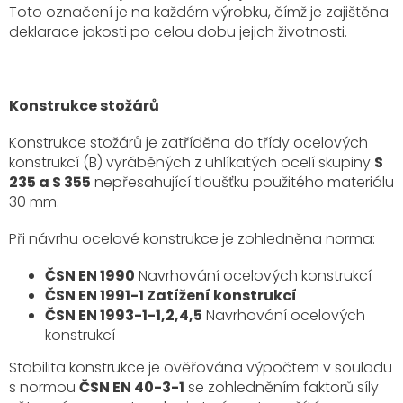
Toto označení je na každém výrobku, čímž je zajištěna
deklarace jakosti po celou dobu jejich životnosti.
Konstrukce stožárů
Konstrukce stožárů je zatříděna do třídy ocelových
konstrukcí (B) vyráběných z uhlíkatých ocelí skupiny
S
235 a S 355
nepřesahující tloušťku použitého materiálu
30 mm.
Při návrhu ocelové konstrukce je zohledněna norma:
ČSN EN 1990
Navrhování ocelových konstrukcí
ČSN EN 1991-1 Zatížení konstrukcí
ČSN EN 1993-1-1,2,4,5
Navrhování ocelových
konstrukcí
Stabilita konstrukce je ověřována výpočtem v souladu
s normou
ČSN EN 40-3-1
se zohledněním faktorů síly