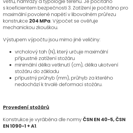
větru, námrazy a typologie terénu. Je počítáno
s koeficientem bezpečnosti 3. Zatížení je počítáno pro
maximální povolené napětí v libovolném průřezu
konstrukce
204 MPa
. Výpočet se ověřuje
mechanickou zkouškou.
Výstupem výpočtu jsou mimo jiné veličiny:
vrcholový tah (N), který určuje maximální
přípustné zatížení stožáru
minimální délka vetknutí (cm), délka ukotvení
stožáru do základu
přípustný průhyb (mm), průhyb za kterého
nedochází k trvalé deformaci stožáru.
Provedení stožárů
Konstrukce je vyráběna dle normy
ČSN EN 40-5, ČSN
EN 1090-1 + A1
.