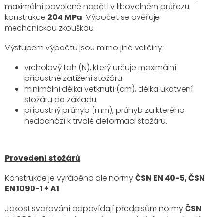
maximální povolené napětí v libovolném průřezu
konstrukce
204 MPa
. Výpočet se ověřuje
mechanickou zkouškou.
Výstupem výpočtu jsou mimo jiné veličiny:
vrcholový tah (N), který určuje maximální
přípustné zatížení stožáru
minimální délka vetknutí (cm), délka ukotvení
stožáru do základu
přípustný průhyb (mm), průhyb za kterého
nedochází k trvalé deformaci stožáru.
Provedení stožárů
Konstrukce je vyráběna dle normy
ČSN EN 40-5, ČSN
EN 1090-1 + A1
.
Jakost svařování odpovídají předpisům normy
ČSN