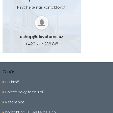
Neváhejte nás kontaktovat.
eshop
@
tlsystems.cz
+420 777 236 818
Z
á
O nás
p
a
O Firmě
t
í
Poptávkový formulář
Reference
Kontakt na TL-Systems s.r.o.