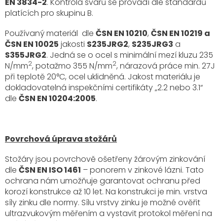
EN 3834-2
. Kontrola svarů se provádí dle standardů
platících pro skupinu B.
Používaný materiál dle
ČSN EN 10210
,
ČSN EN 10219 a
ČSN EN 10025
jakosti
S235JRG2
,
S235JRG3
a
S355JRG2
. Jedná se o ocel s minimální mezí kluzu 235
2
2
N/mm
, potažmo 355 N/mm
, nárazová práce min. 27J
při teplotě 20°C, ocel uklidněná. Jakost materiálu je
dokladovatelná inspekčními certifikáty „2.2 nebo 3.1“
dle
ČSN EN 10204:2005
.
Povrchová úprava stožárů
Stožáry jsou povrchově ošetřeny žárovým zinkování
dle
ČSN EN ISO 1461
– ponorem v zinkové lázni. Tato
ochrana nám umožňuje garantovat ochranu před
korozí konstrukce až 10 let. Na konstrukci je min. vrstva
síly zinku dle normy. Sílu vrstvy zinku je možné ověřit
ultrazvukovým měřením a vystavit protokol měření na