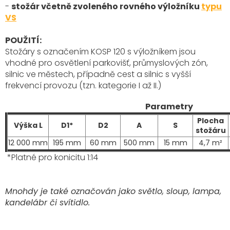
-
stožár včetně zvoleného rovného výložníku
typu
VS
POUŽITÍ:
Stožáry s označením KOSP 120 s výložníkem
jsou
vhodné pro osvětlení parkovišť, průmyslových zón,
silnic ve městech, případně cest a silnic s vyšší
frekvencí provozu (tzn. kategorie I až II.)
Parametry
Plocha
Výška L
D1*
D2
A
S
stožáru
12 000 mm
195 mm
60 mm
500 mm
15 mm
4,7 m²
*Platné pro konicitu 1:14
Mnohdy je také označován jako světlo, sloup, lampa,
kandelábr či svítidlo.