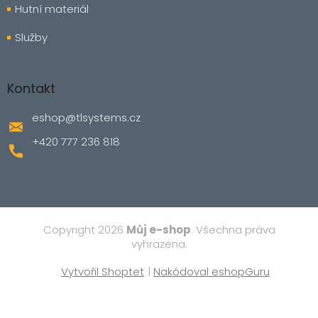
Hutní materiál
Služby
Kontakt
eshop
@
tlsystems.cz
+420 777 236 818
Copyright 2026
Můj e-shop
. Všechna práva
vyhrazena.
Vytvořil Shoptet
|
Nakódoval eshopGuru