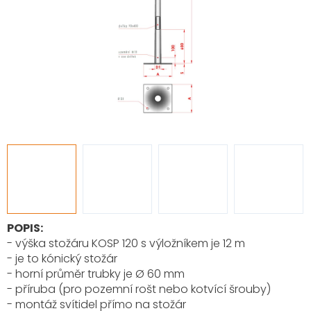
POPIS:
- výška stožáru KOSP 120 s výložníkem je 12 m
- je to kónický stožár
- horní průměr trubky je Ø 60 mm
- příruba (pro pozemní rošt nebo kotvící šrouby)
- montáž svítidel přímo na stožár