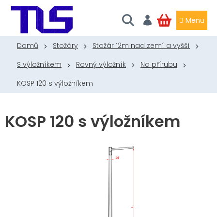
Přejít
na
obsah
NÁKUPNÍ
KOŠÍK
Domů
Stožáry
Stožár 12m nad zemí a vyšší
S výložníkem
Rovný výložník
Na přírubu
KOSP 120 s výložníkem
KOSP 120 s výložníkem