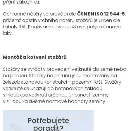
přání zákazníka.
Ochranné nátěry se provádí dle
ČSN EN ISO 12 944-5
,
přičemž odstín vrchního nátěru stožárů je určen dle
tabuly RAL. Používáme dvousložkové polyuretanové
laky.
Montáž a kotvení stožárů
Stožáry se vyrábí v provedení vetknuté do země nebo
na přírubu. Stožáry na přírubu jsou montovány na
železobetonovou konstrukci – pozemní rošt. Stožáry
vetknuté se usazují do betonových základů
s hloubkou vetknutí určenou únosností zeminy
viz.Tabulka 1:Měrné normové hodnoty zeminy.
Potřebujete
poradit?