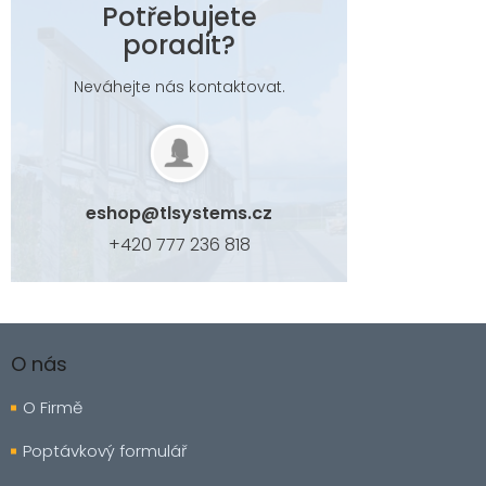
Potřebujete
poradit?
Neváhejte nás kontaktovat.
eshop
@
tlsystems.cz
+420 777 236 818
Z
á
O nás
p
a
O Firmě
t
í
Poptávkový formulář