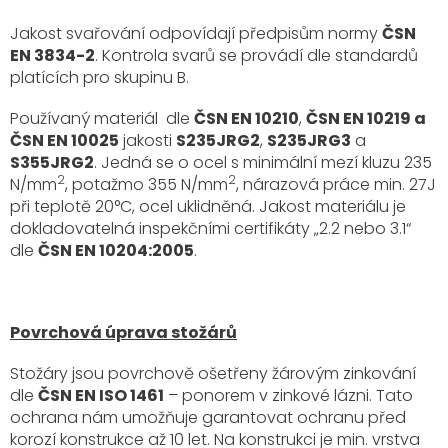
Jakost svařování odpovídají předpisům normy
ČSN
EN 3834-2
. Kontrola svarů se provádí dle standardů
platících pro skupinu B.
Používaný materiál dle
ČSN EN 10210
,
ČSN EN 10219 a
ČSN EN 10025
jakosti
S235JRG2
,
S235JRG3
a
S355JRG2
. Jedná se o ocel s minimální mezí kluzu 235
2
2
N/mm
, potažmo 355 N/mm
, nárazová práce min. 27J
při teplotě 20°C, ocel uklidněná. Jakost materiálu je
dokladovatelná inspekčními certifikáty „2.2 nebo 3.1“
dle
ČSN EN 10204:2005
.
Povrchová úprava stožárů
Stožáry jsou povrchově ošetřeny žárovým zinkování
dle
ČSN EN ISO 1461
– ponorem v zinkové lázni. Tato
ochrana nám umožňuje garantovat ochranu před
korozí konstrukce až 10 let. Na konstrukci je min. vrstva