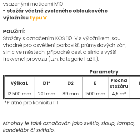
vsazenými maticemi M10
-
stožár včetně zvoleného obloukového
výložníku
typu V
POUŽITÍ:
Stožáry s označením KOS 110-V s výložníkem
jsou
vhodné pro osvětlení parkovišť, průmyslových zón,
silnic ve městech, případně cest a silnic s vyšší
frekvencí provozu (tzn. kategorie I až II.)
.
Parametry
Plocha
Výška L
D1*
D2
E
stožáru
12 500 mm
201 mm
89 mm
1500 mm
4,5 m²
*Platné pro konicitu 1:11
Mnohdy je také označován jako světlo, sloup, lampa,
kandelábr či svítidlo.