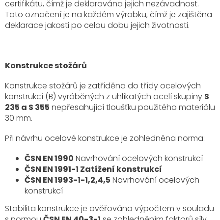
certifikátu, čímž je deklarována jejich nezávadnost.
Toto označení je na každém výrobku, čímž je zajištěna
deklarace jakosti po celou dobu jejich životnosti.
Konstrukce stožárů
Konstrukce stožárů je zatříděna do třídy ocelových
konstrukcí (B) vyráběných z uhlíkatých ocelí skupiny
S
235 a S 355
nepřesahující tloušťku použitého materiálu
30 mm.
Při návrhu ocelové konstrukce je zohledněna norma:
ČSN EN 1990
Navrhování ocelových konstrukcí
ČSN EN 1991-1 Zatížení konstrukcí
ČSN EN 1993-1-1,2,4,5
Navrhování ocelových
konstrukcí
Stabilita konstrukce je ověřována výpočtem v souladu
s normou
ČSN EN 40-3-1
se zohledněním faktorů síly