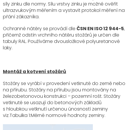
síly zinku dle normy. Sílu vrstvy zinku je možné ověřit
ultrazvukovým měřením a vystavit protokol měření na
přání zákazníka.
Ochranné nátěry se provádí dle
ČSN EN ISO 12 944-5
,
přičemž odstín vrchního nátěru stožárů je určen dle
tabuly RAL. Používáme dvousložkové polyuretanové
laky.
Montáž a kotvení stožárů
Stožáry se vyrábí v provedení vetknuté do země nebo
na přírubu. Stožáry na přírubu jsou montovány na
železobetonovou konstrukci – pozemní rošt. Stožáry
vetknuté se usazují do betonových základů
s hloubkou vetknutí určenou únosností zeminy
viz.Tabulka 1:Měrné normové hodnoty zeminy.