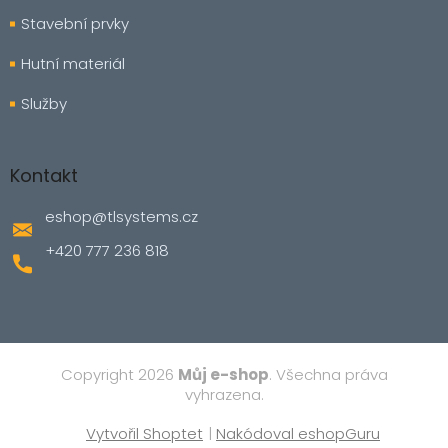
Stavební prvky
Hutní materiál
Služby
Kontakt
eshop
@
tlsystems.cz
+420 777 236 818
Copyright 2026
Můj e-shop
. Všechna práva
vyhrazena.
Vytvořil Shoptet
|
Nakódoval eshopGuru