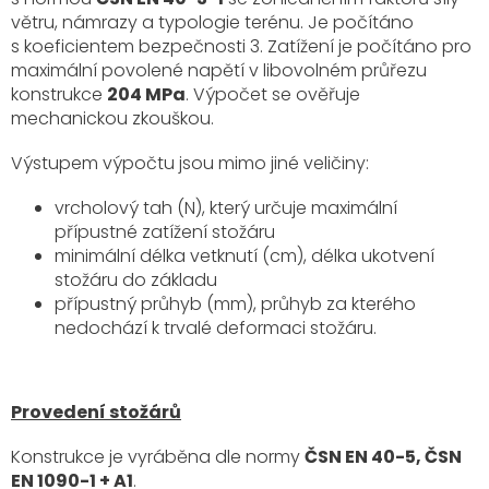
větru, námrazy a typologie terénu. Je počítáno
s koeficientem bezpečnosti 3. Zatížení je počítáno pro
maximální povolené napětí v libovolném průřezu
konstrukce
204 MPa
. Výpočet se ověřuje
mechanickou zkouškou.
Výstupem výpočtu jsou mimo jiné veličiny:
vrcholový tah (N), který určuje maximální
přípustné zatížení stožáru
minimální délka vetknutí (cm), délka ukotvení
stožáru do základu
přípustný průhyb (mm), průhyb za kterého
nedochází k trvalé deformaci stožáru.
Provedení stožárů
Konstrukce je vyráběna dle normy
ČSN EN 40-5, ČSN
EN 1090-1 + A1
.