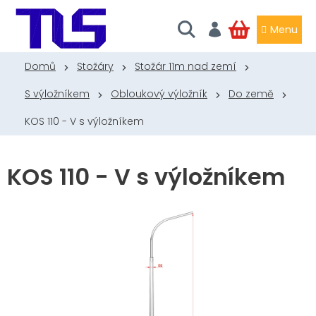
Přejít
na
obsah
NÁKUPNÍ
KOŠÍK
Domů
Stožáry
Stožár 11m nad zemí
S výložníkem
Obloukový výložník
Do země
KOS 110 - V s výložníkem
KOS 110 - V s výložníkem