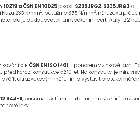
N 10219 a ČSN EN 10025
jakosti
S235JRG2
,
S235JRG3
a
2
2
zí kluzu 235 N/mm
, potažmo 355 N/mm
, nárazová práce 
materiálu je dokladovatelná inspekčními certifikáty „2.2 ne
inkování dle
ČSN EN ISO 1461
– ponorem v zinkové lázni. T
d korozí konstrukce až 10 let. Na konstrukci je min. vrs
žné ověřit ultrazvukovým měřením a vystavit protokol měřen
 12 944-5
, přičemž odstín vrchního nátěru stožárů je urče
tanové laky.