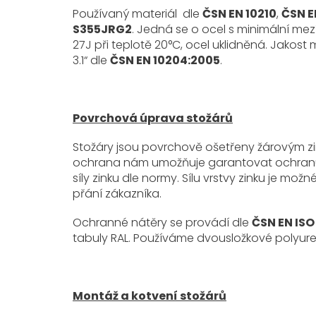
Používaný materiál dle
ČSN EN 10210
,
ČSN E
S355JRG2
. Jedná se o ocel s minimální me
27J při teplotě 20°C, ocel uklidněná. Jakost 
3.1“ dle
ČSN EN 10204:2005
.
Povrchová úprava stožárů
Stožáry jsou povrchově ošetřeny žárovým z
ochrana nám umožňuje garantovat ochranu pře
síly zinku dle normy. Sílu vrstvy zinku je mo
přání zákazníka.
Ochranné nátěry se provádí dle
ČSN EN ISO
tabuly RAL. Používáme dvousložkové polyure
Montáž a kotvení stožárů