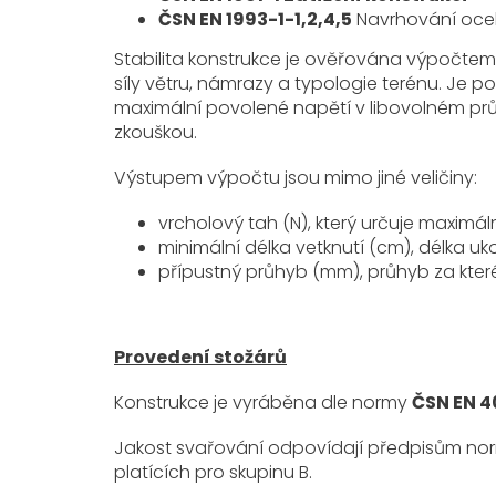
ČSN EN 1993-1-1,2,4,5
Navrhování ocel
Stabilita konstrukce je ověřována výpočte
síly větru, námrazy a typologie terénu. Je p
maximální povolené napětí v libovolném pr
zkouškou.
Výstupem výpočtu jsou mimo jiné veličiny:
vrcholový tah (N), který určuje maximál
minimální délka vetknutí (cm), délka u
přípustný průhyb (mm), průhyb za kter
Provedení stožárů
Konstrukce je vyráběna dle normy
ČSN EN 40
Jakost svařování odpovídají předpisům n
platících pro skupinu B.