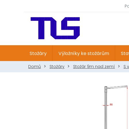
Přejít
P
na
obsah
Stožáry
Výložníky ke stožárům
Sta
Domů
Stožáry
Stožár 9m nad zemí
S 