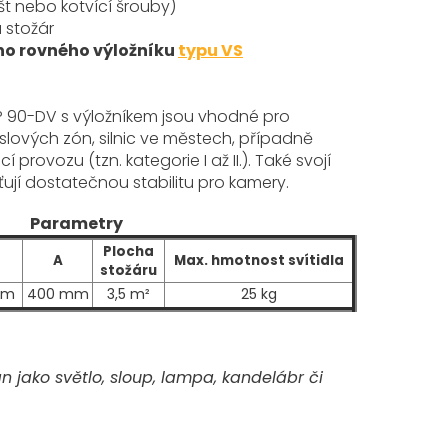
št nebo kotvící šrouby)
 stožár
ho rovného výložníku
typu VS
P 90-DV s výložníkem
jsou vhodné pro
slových zón, silnic ve městech, případně
cí provozu (tzn. kategorie I až II.)
. Také svojí
ují dostatečnou stabilitu pro kamery.
Parametry
Plocha
A
Max. hmotnost svítidla
stožáru
mm
400 mm
3,5 m²
25 kg
 jako světlo, sloup, lampa, kandelábr či