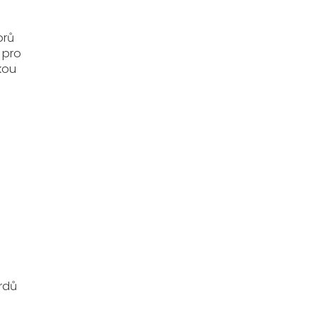
orů
 pro
kou
ardů