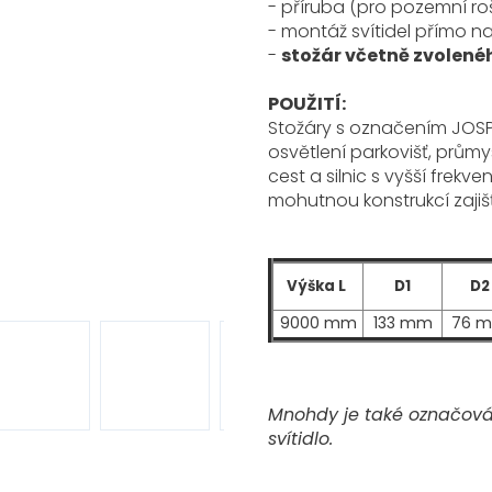
- příruba (pro pozemní ro
- montáž svítidel přímo na
-
stožár včetně zvolené
POUŽITÍ:
Stožáry s označením JOS
osvětlení parkovišť, průmy
cest a silnic s vyšší frekven
mohutnou konstrukcí zajišť
Výška L
D1
D2
9000 mm
133 mm
76 
Mnohdy je také označován
svítidlo.