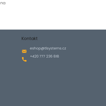
 na
Kontakt
eshop
@
tlsystems.cz
+420 777 236 818