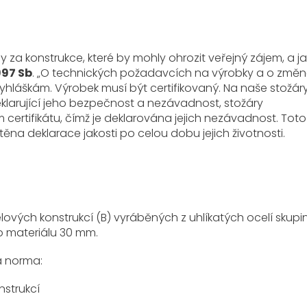
 za konstrukce, které by mohly ohrozit veřejný zájem, a j
997 Sb
. „O technických požadavcích na výrobky a o změn
yhláškám. Výrobek musí být certifikovaný. Na naše stožáry
klarující jeho bezpečnost a nezávadnost, stožáry
 certifikátu, čímž je deklarována jejich nezávadnost. Toto
těna deklarace jakosti po celou dobu jejich životnosti.
elových konstrukcí (B) vyráběných z uhlíkatých ocelí skup
o materiálu 30 mm.
a norma:
strukcí