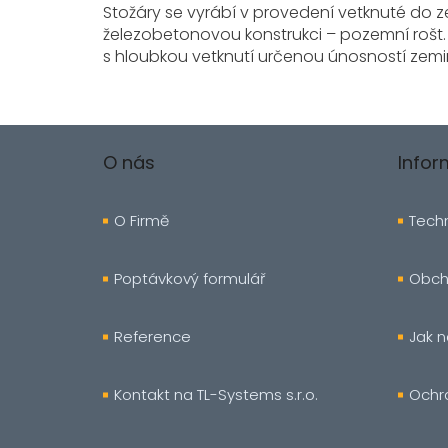
Stožáry se vyrábí v provedení vetknuté do 
železobetonovou konstrukci – pozemní rošt.
s hloubkou vetknutí určenou únosností zemi
Z
á
O nás
Info
p
a
t
O Firmě
Techn
í
Poptávkový formulář
Obch
Reference
Jak 
Kontakt na TL-Systems s.r.o.
Ochr