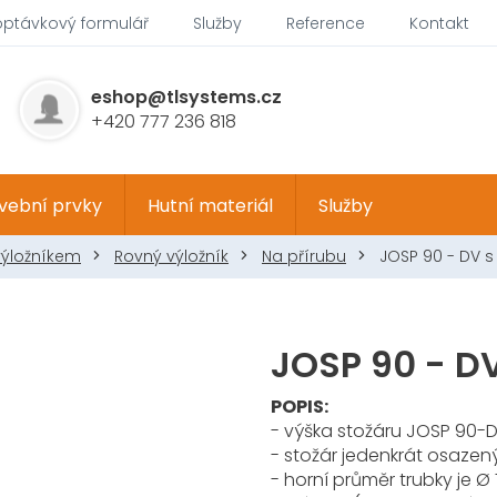
optávkový formulář
Služby
Reference
Kontakt
eshop@tlsystems.cz
+420 777 236 818
vební prvky
Hutní materiál
Služby
výložníkem
Rovný výložník
Na přírubu
JOSP 90 - DV s
JOSP 90 - D
POPIS:
- výška stožáru JOSP 90-D
- stožár jedenkrát osazený 
- horní průměr trubky je 