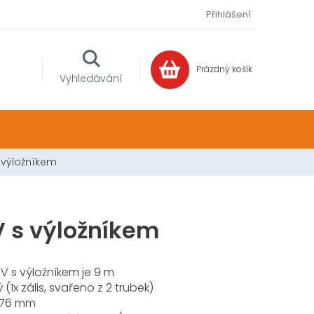
Přihlášení
Prázdný košík
NÁKUPNÍ
Vyhledávání
KOŠÍK
 výložníkem
V s výložníkem
V s výložníkem je 9 m
(1x zális, svařeno z 2 trubek)
Ø 76 mm