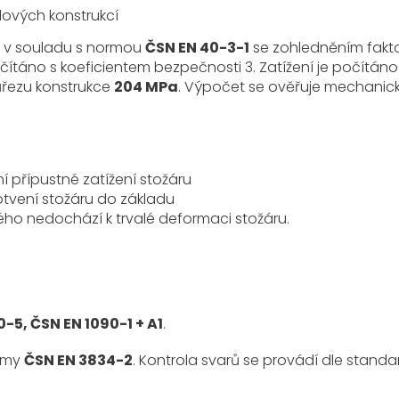
ových konstrukcí
m v souladu s normou
ČSN EN 40-3-1
se zohledněním fakt
očítáno s koeficientem bezpečnosti 3. Zatížení je počítáno
ůřezu konstrukce
204 MPa
. Výpočet se ověřuje mechanic
ní přípustné zatížení stožáru
kotvení stožáru do základu
ého nedochází k trvalé deformaci stožáru.
-5, ČSN EN 1090-1 + A1
.
ormy
ČSN EN 3834-2
. Kontrola svarů se provádí dle stand