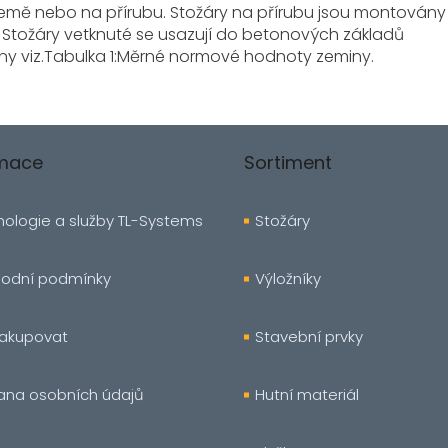
země nebo na přírubu. Stožáry na přírubu jsou montovány
 Stožáry vetknuté se usazují do betonových základů
ny viz.Tabulka 1:Měrné normové hodnoty zeminy.
rmace
Sortiment
ologie a služby TL-Systems
Stožáry
odní podmínky
Výložníky
nakupovat
Stavební prvky
ana osobních údajů
Hutní materiál