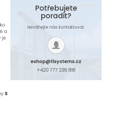
Potřebujete
poradit?
ako
Neváhejte nás kontaktovat.
ě a
 je
eshop
@
tlsystems.cz
+420 777 236 818
iny
S