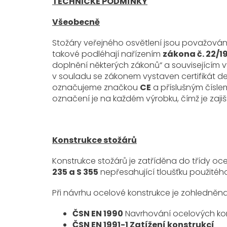
TECHNICKÉ PODMÍNKY
Všeobecně
Stožáry veřejného osvětlení jsou považovány
takové podléhají nařízením
zákona č. 22/1
doplnění některých zákonů“ a souvisejícím v
v souladu se zákonem vystaven certifikát de
označujeme značkou
CE
a příslušným číslem
označení je na každém výrobku, čímž je zajiš
Konstrukce stožárů
Konstrukce stožárů je zatříděna do třídy oc
235 a S 355
nepřesahující tloušťku použitéh
Při návrhu ocelové konstrukce je zohledněn
ČSN EN 1990
Navrhování ocelových kon
ČSN EN 1991-1 Zatížení konstrukcí