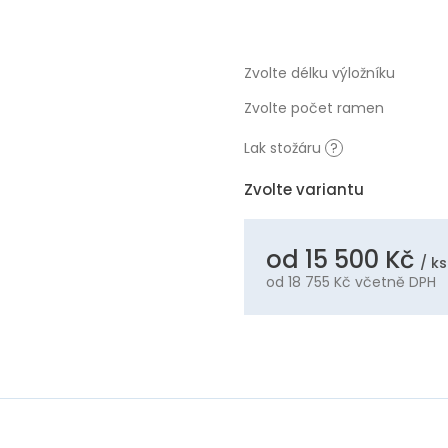
Zvolte délku výložníku
Zvolte počet ramen
Lak stožáru
?
Zvolte variantu
od
15 500 Kč
/ ks
od
18 755 Kč
včetně DPH
Měrná
cena: