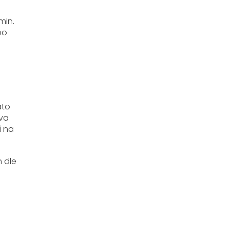
min.
bo
ato
tva
í na
n dle