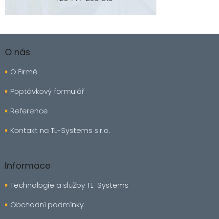
Z
á
O nás
p
a
O Firmě
t
í
Poptávkový formulář
Reference
Kontakt na TL-Systems s.r.o.
Informace
Technologie a služby TL-Systems
Obchodní podmínky