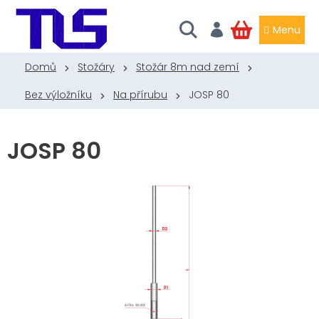
Přejít
na
obsah
NÁKUPNÍ
KOŠÍK
Domů
Stožáry
Stožár 8m nad zemí
Bez výložníku
Na přírubu
JOSP 80
JOSP 80