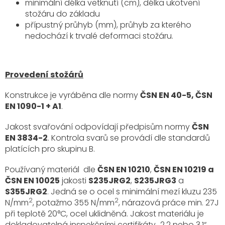
minimální délka vetknutí (cm), délka ukotvení
stožáru do základu
přípustný průhyb (mm), průhyb za kterého
nedochází k trvalé deformaci stožáru.
Provedení stožárů
Konstrukce je vyráběna dle normy
ČSN EN 40-5, ČSN
EN 1090-1 + A1
.
Jakost svařování odpovídají předpisům normy
ČSN
EN 3834-2
. Kontrola svarů se provádí dle standardů
platících pro skupinu B.
Používaný materiál dle
ČSN EN 10210
,
ČSN EN 10219 a
ČSN EN 10025
jakosti
S235JRG2
,
S235JRG3
a
S355JRG2
. Jedná se o ocel s minimální mezí kluzu 235
2
2
N/mm
, potažmo 355 N/mm
, nárazová práce min. 27J
při teplotě 20°C, ocel uklidněná. Jakost materiálu je
dokladovatelná inspekčními certifikáty „2.2 nebo 3.1“