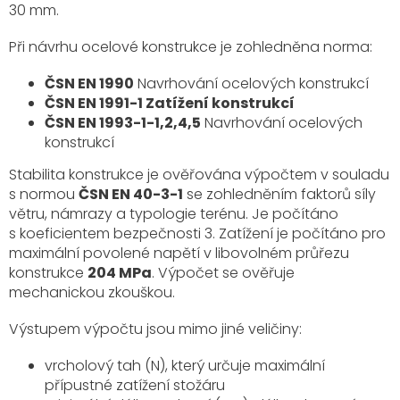
30 mm.
Při návrhu ocelové konstrukce je zohledněna norma:
ČSN EN 1990
Navrhování ocelových konstrukcí
ČSN EN 1991-1 Zatížení konstrukcí
ČSN EN 1993-1-1,2,4,5
Navrhování ocelových
konstrukcí
Stabilita konstrukce je ověřována výpočtem v souladu
s normou
ČSN EN 40-3-1
se zohledněním faktorů síly
větru, námrazy a typologie terénu. Je počítáno
s koeficientem bezpečnosti 3. Zatížení je počítáno pro
maximální povolené napětí v libovolném průřezu
konstrukce
204 MPa
. Výpočet se ověřuje
mechanickou zkouškou.
Výstupem výpočtu jsou mimo jiné veličiny:
vrcholový tah (N), který určuje maximální
přípustné zatížení stožáru