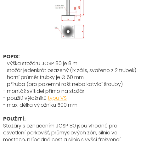
POPIS:
- výška stožáru JOSP 80 je 8 m
- stožár jedenkrát osazený (1x zális, svařeno z 2 trubek)
- horní průměr trubky je Ø 60 mm
- příruba (pro pozemní rošt nebo kotvící šrouby)
- montáž svítidel přímo na stožár
- použití výložníků
typu VS
- max. délka výložníku 500 mm
POUŽITÍ:
Stožáry s označením JOSP 80 jsou vhodné pro
osvětlení parkovišť, průmyslových zón, silnic ve
městech, případně cest a silnic s vyšší frekvencí