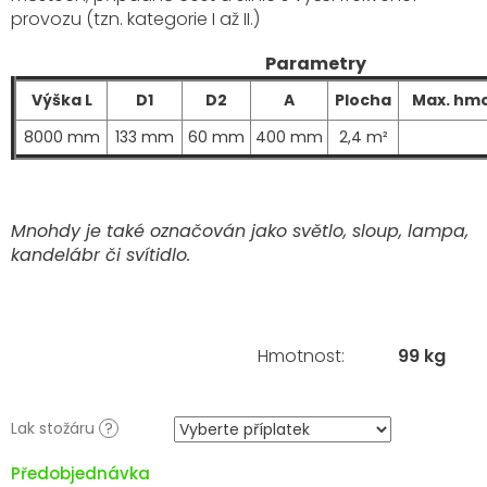
provozu (tzn. kategorie I až II.)
Parametry
Výška L
D1
D2
A
Plocha
Max. hmo
8000 mm
133 mm
60 mm
400 mm
2,4 m²
Mnohdy je také označován jako světlo, sloup, lampa,
kandelábr či svítidlo.
Hmotnost
:
99 kg
Lak stožáru
?
Předobjednávka