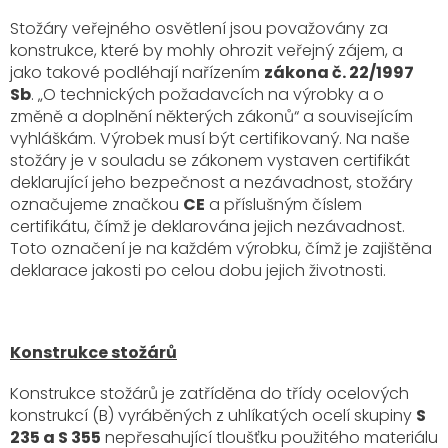
Stožáry veřejného osvětlení jsou považovány za
konstrukce, které by mohly ohrozit veřejný zájem, a
jako takové podléhají nařízením
zákona č. 22/1997
Sb
. „O technických požadavcích na výrobky a o
změně a doplnění některých zákonů“ a souvisejícím
vyhláškám. Výrobek musí být certifikovaný. Na naše
stožáry je v souladu se zákonem vystaven certifikát
deklarující jeho bezpečnost a nezávadnost, stožáry
označujeme značkou
CE
a příslušným číslem
certifikátu, čímž je deklarována jejich nezávadnost.
Toto označení je na každém výrobku, čímž je zajištěna
deklarace jakosti po celou dobu jejich životnosti.
Konstrukce stožárů
Konstrukce stožárů je zatříděna do třídy ocelových
konstrukcí (B) vyráběných z uhlíkatých ocelí skupiny
S
235 a S 355
nepřesahující tloušťku použitého materiálu