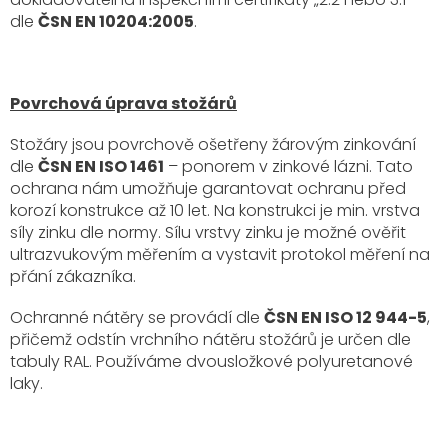
dle
ČSN EN 10204:2005
.
Povrchová úprava stožárů
Stožáry jsou povrchově ošetřeny žárovým zinkování
dle
ČSN EN ISO 1461
– ponorem v zinkové lázni. Tato
ochrana nám umožňuje garantovat ochranu před
korozí konstrukce až 10 let. Na konstrukci je min. vrstva
síly zinku dle normy. Sílu vrstvy zinku je možné ověřit
ultrazvukovým měřením a vystavit protokol měření na
přání zákazníka.
Ochranné nátěry se provádí dle
ČSN EN ISO 12 944-5
,
přičemž odstín vrchního nátěru stožárů je určen dle
tabuly RAL. Používáme dvousložkové polyuretanové
laky.