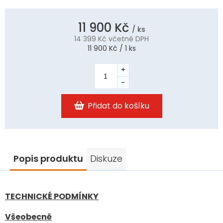
11 900 Kč
/ ks
14 399 Kč
včetně DPH
Měrná
11 900 Kč / 1 ks
cena:
Přidat do košíku
Popis produktu
Diskuze
TECHNICKÉ PODMÍNKY
Všeobecně