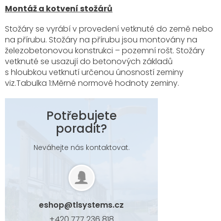
Montáž a kotvení stožárů
Stožáry se vyrábí v provedení vetknuté do země nebo
na přírubu. Stožáry na přírubu jsou montovány na
železobetonovou konstrukci – pozemní rošt. Stožáry
vetknuté se usazují do betonových základů
s hloubkou vetknutí určenou únosností zeminy
viz.Tabulka 1:Měrné normové hodnoty zeminy.
Potřebujete
poradit?
Neváhejte nás kontaktovat.
eshop
@
tlsystems.cz
+420 777 236 818