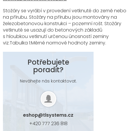
Stožáry se vyrábí v provedení vetknuté do země nebo
na přírubu. Stožáry na přírubu jsou montovány na
železobetonovou konstrukci – pozemní rošt. Stožáry
vetknuté se usazují do betonových základů
s hloubkou vetknutí určenou únosností zeminy
viz.Tabulka 1:Měrné normové hodnoty zeminy.
Potřebujete
poradit?
Neváhejte nás kontaktovat.
eshop
@
tlsystems.cz
+420 777 236 818