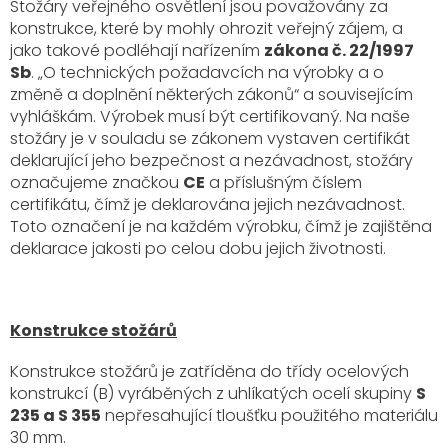
Stožáry veřejného osvětlení jsou považovány za
konstrukce, které by mohly ohrozit veřejný zájem, a
jako takové podléhají nařízením
zákona č. 22/1997
Sb
. „O technických požadavcích na výrobky a o
změně a doplnění některých zákonů“ a souvisejícím
vyhláškám. Výrobek musí být certifikovaný. Na naše
stožáry je v souladu se zákonem vystaven certifikát
deklarující jeho bezpečnost a nezávadnost, stožáry
označujeme značkou
CE
a příslušným číslem
certifikátu, čímž je deklarována jejich nezávadnost.
Toto označení je na každém výrobku, čímž je zajištěna
deklarace jakosti po celou dobu jejich životnosti.
Konstrukce stožárů
Konstrukce stožárů je zatříděna do třídy ocelových
konstrukcí (B) vyráběných z uhlíkatých ocelí skupiny
S
235 a S 355
nepřesahující tloušťku použitého materiálu
30 mm.