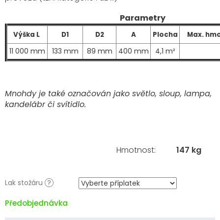
Parametry
Výška L
D1
D2
A
Plocha
Max. hmo
11 000 mm
133 mm
89 mm
400 mm
4,1 m²
Mnohdy je také označován jako světlo, sloup, lampa,
kandelábr či svítidlo.
Hmotnost
:
147 kg
Lak stožáru
?
Předobjednávka