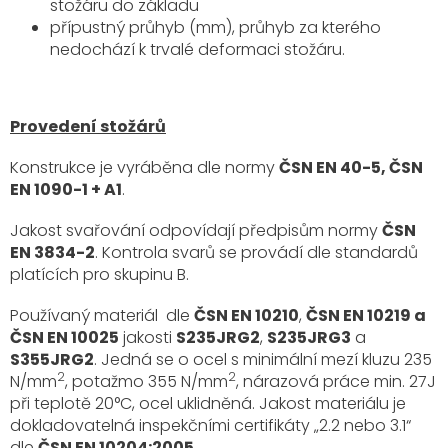
stožáru do základu
přípustný průhyb (mm), průhyb za kterého
nedochází k trvalé deformaci stožáru.
Provedení stožárů
Konstrukce je vyráběna dle normy
ČSN EN 40-5, ČSN
EN 1090-1 + A1
.
Jakost svařování odpovídají předpisům normy
ČSN
EN 3834-2
. Kontrola svarů se provádí dle standardů
platících pro skupinu B.
Používaný materiál dle
ČSN EN 10210
,
ČSN EN 10219 a
ČSN EN 10025
jakosti
S235JRG2
,
S235JRG3
a
S355JRG2
. Jedná se o ocel s minimální mezí kluzu 235
2
2
N/mm
, potažmo 355 N/mm
, nárazová práce min. 27J
při teplotě 20°C, ocel uklidněná. Jakost materiálu je
dokladovatelná inspekčními certifikáty „2.2 nebo 3.1“
dle
ČSN EN 10204:2005
.