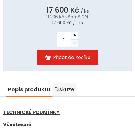
17 600 Kč
/ ks
21 296 Kč
včetně DPH
Měrná
17 600 Kč / 1 ks
cena:
Přidat do košíku
Popis produktu
Diskuze
TECHNICKÉ PODMÍNKY
Všeobecně