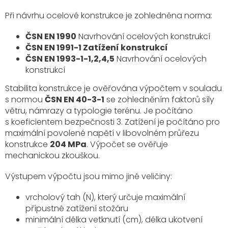
Při návrhu ocelové konstrukce je zohledněna norma:
ČSN EN 1990
Navrhování ocelových konstrukcí
ČSN EN 1991-1 Zatížení konstrukcí
ČSN EN 1993-1-1,2,4,5
Navrhování ocelových
konstrukcí
Stabilita konstrukce je ověřována výpočtem v souladu
s normou
ČSN EN 40-3-1
se zohledněním faktorů síly
větru, námrazy a typologie terénu. Je počítáno
s koeficientem bezpečnosti 3. Zatížení je počítáno pro
maximální povolené napětí v libovolném průřezu
konstrukce
204 MPa
. Výpočet se ověřuje
mechanickou zkouškou.
Výstupem výpočtu jsou mimo jiné veličiny:
vrcholový tah (N), který určuje maximální
přípustné zatížení stožáru
minimální délka vetknutí (cm), délka ukotvení