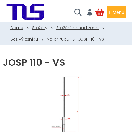
Přejít
na
obsah
NÁKUPNÍ
KOŠÍK
Domů
Stožáry
Stožár 11m nad zemí
Bez výložníku
Na přírubu
JOSP 110 - VS
JOSP 110 - VS