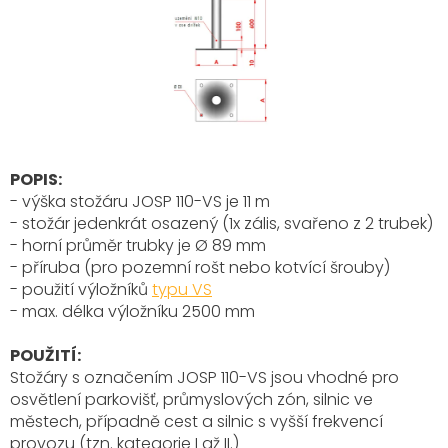
POPIS:
- výška stožáru JOSP 110-VS je 11 m
- stožár jedenkrát osazený (1x zális, svařeno z 2 trubek)
- horní průměr trubky je Ø 89 mm
- příruba (pro pozemní rošt nebo kotvící šrouby)
- použití výložníků
typu VS
- max. délka výložníku
2500 mm
POUŽITÍ:
Stožáry s označením JOSP 110-VS
jsou vhodné pro
osvětlení parkovišť, průmyslových zón, silnic ve
městech, případně cest a silnic s vyšší frekvencí
provozu (tzn. kategorie I až II.)