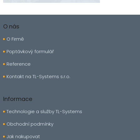
Z
á
O nás
p
a
O Firmě
t
í
Poptávkový formulář
Reference
Kontakt na TL-Systems s.r.o.
Informace
Technologie a služby TL-Systems
Obchodní podmínky
Jak nakupovat