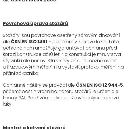
Povrchová úprava stožárů
Stožáry jsou povrchově ošetřeny žárovým zinkování
dle
ČSN EN ISO 1461
– ponorem v zinkové lázni. Tato
ochrana nám umožňuje garantovat ochranu před
korozí konstrukce až 10 let. Na konstrukci je min. vrstva
síly zinku dle normy. Sílu vrstvy zinku je možné ověřit
ultrazvukovým měřením a vystavit protokol měření na
přání zákazníka.
Ochranné nátěry se provádí dle
ČSN EN ISO 12 944-5
,
přičemž odstín vrchního nátěru stožárů je určen dle
tabuly RAL. Používáme dvousložkové polyuretanové
laky.
Montáž a kotvení stožárů