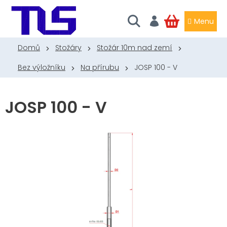
Přejít
na
obsah
NÁKUPNÍ
KOŠÍK
Domů
Stožáry
Stožár 10m nad zemí
Bez výložníku
Na přírubu
JOSP 100 - V
JOSP 100 - V