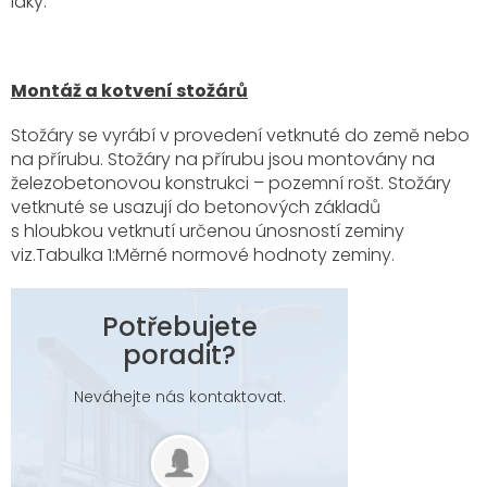
laky.
Montáž a kotvení stožárů
Stožáry se vyrábí v provedení vetknuté do země nebo
na přírubu. Stožáry na přírubu jsou montovány na
železobetonovou konstrukci – pozemní rošt. Stožáry
vetknuté se usazují do betonových základů
s hloubkou vetknutí určenou únosností zeminy
viz.Tabulka 1:Měrné normové hodnoty zeminy.
Potřebujete
poradit?
Neváhejte nás kontaktovat.