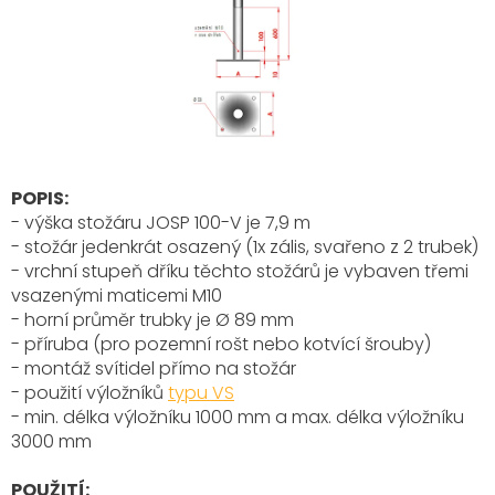
POPIS:
- výška stožáru JOSP 100-V je 7,9 m
- stožár jedenkrát osazený (1x zális, svařeno z 2 trubek)
- vrchní stupeň dříku těchto stožárů je vybaven třemi
vsazenými maticemi M10
- horní průměr trubky je Ø 89 mm
- příruba (pro pozemní rošt nebo kotvící šrouby)
- montáž svítidel přímo na stožár
- použití výložníků
typu VS
- min. délka výložníku 1000 mm a max. délka výložníku
3000 mm
POUŽITÍ: