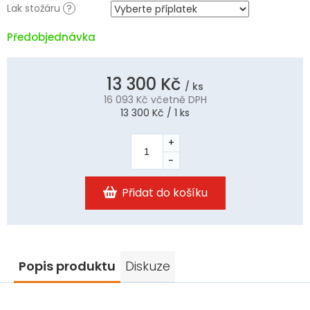
Lak stožáru
?
Předobjednávka
13 300 Kč
/ ks
16 093 Kč
včetně DPH
Měrná
13 300 Kč / 1 ks
cena:
Přidat do košíku
Popis produktu
Diskuze