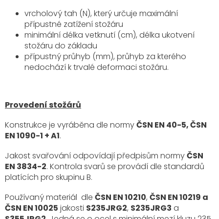
vrcholový tah (N), který určuje maximální
přípustné zatížení stožáru
minimální délka vetknutí (cm), délka ukotvení
stožáru do základu
přípustný průhyb (mm), průhyb za kterého
nedochází k trvalé deformaci stožáru.
Provedení stožárů
Konstrukce je vyráběna dle normy
ČSN EN 40-5, ČSN
EN 1090-1 + A1
.
Jakost svařování odpovídají předpisům normy
ČSN
EN 3834-2
. Kontrola svarů se provádí dle standardů
platících pro skupinu B.
Používaný materiál dle
ČSN EN 10210
,
ČSN EN 10219 a
ČSN EN 10025
jakosti
S235JRG2
,
S235JRG3
a
S355JRG2
. Jedná se o ocel s minimální mezí kluzu 235