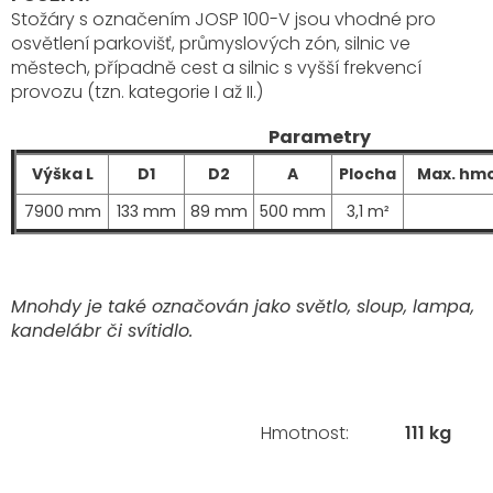
Stožáry s označením JOSP 100-V
jsou vhodné pro
osvětlení parkovišť, průmyslových zón, silnic ve
městech, případně cest a silnic s vyšší frekvencí
provozu (tzn. kategorie I až II.)
Parametry
Výška L
D1
D2
A
Plocha
Max. hmo
7900 mm
133 mm
89 mm
500 mm
3,1 m²
Mnohdy je také označován jako světlo, sloup, lampa,
kandelábr či svítidlo.
Hmotnost
:
111 kg