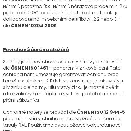
2
2
N/mm
, potažmo 355 N/mm
, nárazová práce min. 27J
při teplotě 20°C, ocel uklidněná. Jakost materiálu je
dokladovatelná inspekčními certifikáty „2.2 nebo 3.1“
dle
ČSN EN 10204:2005
.
Povrchová úprava stožárů
Stožáry jsou povrchově ošetřeny žárovým zinkování
dle
ČSN EN ISO 1461
– ponorem v zinkové lázni. Tato
ochrana nám umožňuje garantovat ochranu před
korozí konstrukce až 10 let. Na konstrukci je min. vrstva
síly zinku dle normy. Sílu vrstvy zinku je možné ověřit
ultrazvukovým měřením a vystavit protokol měření na
přání zákazníka.
Ochranné nátěry se provádí dle
ČSN EN ISO 12 944-5
,
přičemž odstín vrchního nátěru stožárů je určen dle
tabuly RAL. Používáme dvousložkové polyuretanové