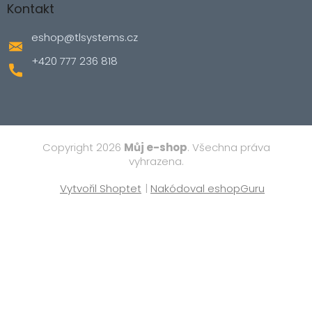
Kontakt
eshop
@
tlsystems.cz
+420 777 236 818
Copyright 2026
Můj e-shop
. Všechna práva
vyhrazena.
Vytvořil Shoptet
|
Nakódoval eshopGuru