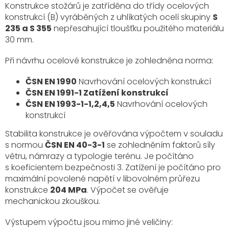
Konstrukce stožárů je zatříděna do třídy ocelových
konstrukcí (B) vyráběných z uhlíkatých ocelí skupiny
S
235 a S 355
nepřesahující tloušťku použitého materiálu
30 mm.
Při návrhu ocelové konstrukce je zohledněna norma:
ČSN EN 1990
Navrhování ocelových konstrukcí
ČSN EN 1991-1 Zatížení konstrukcí
ČSN EN 1993-1-1,2,4,5
Navrhování ocelových
konstrukcí
Stabilita konstrukce je ověřována výpočtem v souladu
s normou
ČSN EN 40-3-1
se zohledněním faktorů síly
větru, námrazy a typologie terénu. Je počítáno
s koeficientem bezpečnosti 3. Zatížení je počítáno pro
maximální povolené napětí v libovolném průřezu
konstrukce
204 MPa
. Výpočet se ověřuje
mechanickou zkouškou.
Výstupem výpočtu jsou mimo jiné veličiny: