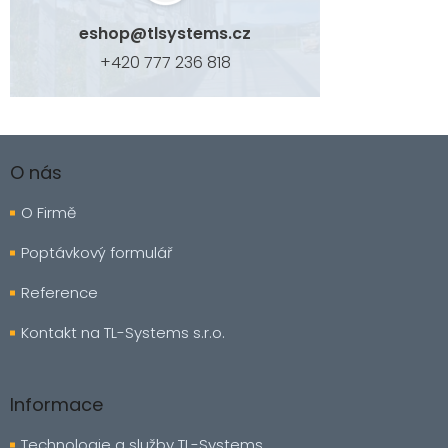
eshop
@
tlsystems.cz
+420 777 236 818
Z
á
O nás
p
a
O Firmě
t
í
Poptávkový formulář
Reference
Kontakt na TL-Systems s.r.o.
Informace
Technologie a služby TL-Systems