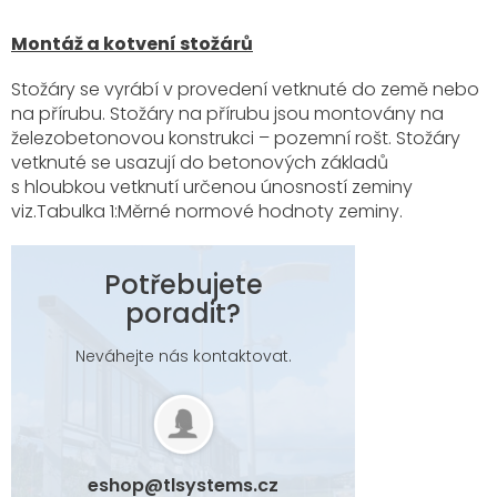
Montáž a kotvení stožárů
Stožáry se vyrábí v provedení vetknuté do země nebo
na přírubu. Stožáry na přírubu jsou montovány na
železobetonovou konstrukci – pozemní rošt. Stožáry
vetknuté se usazují do betonových základů
s hloubkou vetknutí určenou únosností zeminy
viz.Tabulka 1:Měrné normové hodnoty zeminy.
Potřebujete
poradit?
Neváhejte nás kontaktovat.
eshop
@
tlsystems.cz