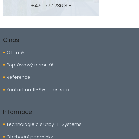
+420 777 236 818
Z
á
O nás
p
a
O Firmě
t
í
Poptávkový formulář
Reference
Kontakt na TL-Systems s.r.o.
Informace
Technologie a služby TL-Systems
Obchodní podmínky