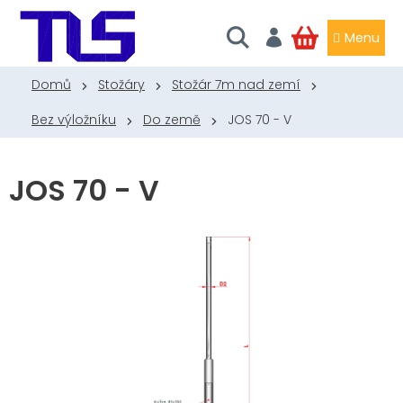
Přejít
na
obsah
NÁKUPNÍ
KOŠÍK
Domů
Stožáry
Stožár 7m nad zemí
Bez výložníku
Do země
JOS 70 - V
JOS 70 - V