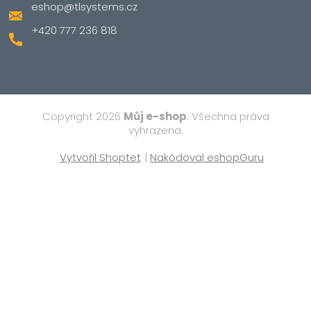
eshop
@
tlsystems.cz
+420 777 236 818
Copyright 2026
Můj e-shop
. Všechna práva
vyhrazena.
Vytvořil Shoptet
|
Nakódoval eshopGuru