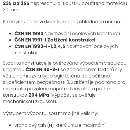
235 a S 355
nepřesahující tloušťku použitého materiálu
30 mm.
Při návrhu ocelové konstrukce je zohledněna norma:
ČSN EN 1990
Navrhování ocelových konstrukcí
ČSN EN 1991-1 Zatížení konstrukcí
ČSN EN 1993-1-1,2,4,5
Navrhování ocelových
konstrukcí
Stabilita konstrukce je ověřována výpočtem v souladu
s normou
ČSN EN 40-3-1
se zohledněním faktorů síly
větru, námrazy a typologie terénu. Je počítáno
s koeficientem bezpečnosti 3. Zatížení je počítáno pro
maximální povolené napětí v libovolném průřezu
konstrukce
204 MPa
. Výpočet se ověřuje
mechanickou zkouškou.
Výstupem výpočtu jsou mimo jiné veličiny:
vrcholový tah (N), který určuje maximální