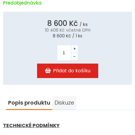
Předobjednávka
8 600 Kč
/ ks
10 406 Kč
včetně DPH
Měrná
8 600 Kč / 1 ks
cena:
Přidat do košíku
Popis produktu
Diskuze
TECHNICKÉ PODMÍNKY