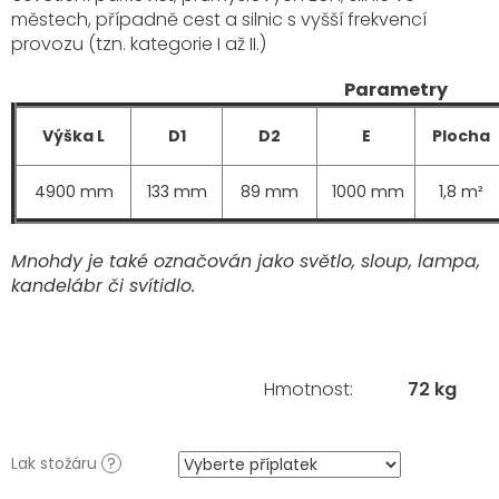
městech, případně cest a silnic s vyšší frekvencí
provozu (tzn. kategorie I až II.)
Parametry
Výška L
D1
D2
E
Plocha
4900 mm
133 mm
89 mm
1000 mm
1,8 m²
Mnohdy je také označován jako světlo, sloup, lampa,
kandelábr či svítidlo.
Hmotnost
:
72 kg
Lak stožáru
?