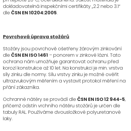
dokladovatelná inspekčními certifikáty „2.2 nebo 3.1“
dle
ČSN EN 10204:2005
.
Povrchová úprava stožárů
Stožáry jsou povrchově ošetřeny žárovým zinkování
dle
ČSN EN ISO 1461
– ponorem v zinkové lázni. Tato
ochrana nám umožňuje garantovat ochranu před
korozí konstrukce až 10 let. Na konstrukci je min. vrstva
síly zinku dle normy. Sílu vrstvy zinku je možné ověřit
ultrazvukovým měřením a vystavit protokol měření na
přání zákazníka.
Ochranné nátěry se provádí dle
ČSN EN ISO 12 944-5
,
přičemž odstín vrchního nátěru stožárů je určen dle
tabuly RAL. Používáme dvousložkové polyuretanové
laky.