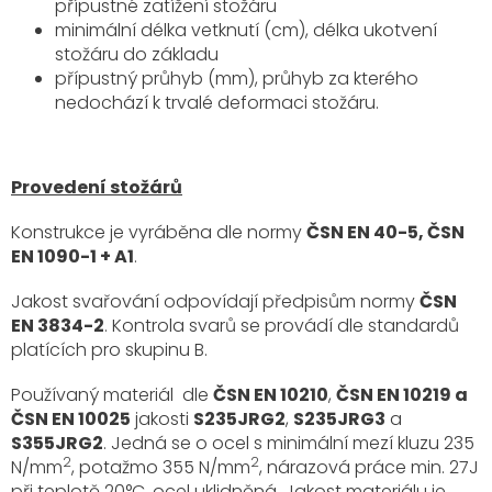
přípustné zatížení stožáru
minimální délka vetknutí (cm), délka ukotvení
stožáru do základu
přípustný průhyb (mm), průhyb za kterého
nedochází k trvalé deformaci stožáru.
Provedení stožárů
Konstrukce je vyráběna dle normy
ČSN EN 40-5, ČSN
EN 1090-1 + A1
.
Jakost svařování odpovídají předpisům normy
ČSN
EN 3834-2
. Kontrola svarů se provádí dle standardů
platících pro skupinu B.
Používaný materiál dle
ČSN EN 10210
,
ČSN EN 10219 a
ČSN EN 10025
jakosti
S235JRG2
,
S235JRG3
a
S355JRG2
. Jedná se o ocel s minimální mezí kluzu 235
2
2
N/mm
, potažmo 355 N/mm
, nárazová práce min. 27J
při teplotě 20°C, ocel uklidněná. Jakost materiálu je