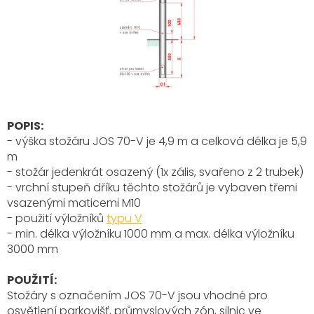
POPIS:
- výška stožáru JOS 70-V je 4,9 m a celková délka je 5,9
m
- stožár jedenkrát osazený (1x zális, svařeno z 2 trubek)
- vrchní stupeň dříku těchto stožárů je vybaven třemi
vsazenými maticemi M10
- použití výložníků
typu V
- min. délka výložníku 1000 mm a max. délka výložníku
3000 mm
POUŽITÍ:
Stožáry s označením JOS 70-V
jsou vhodné pro
osvětlení parkovišť, průmyslových zón, silnic ve