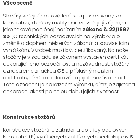
Všeobecně
Stožáry veřejného osvětlení jsou považovány za
konstrukce, které by mohly ohrozit veřejný zájem, a
jako takové podléhají nařízením
zákona č. 22/1997
Sb
. „O technických požadavcích na výrobky a o
změně a doplnění některých zákonů“ a souvisejícím
vyhláškám. Výrobek musí být certifikovaný. Na naše
stožáry je v souladu se zákonem vystaven certifikát
deklarující jeho bezpečnost a nezávadnost, stožáry
označujeme značkou
CE
a příslušným číslem
certifikátu, čímž je deklarována jejich nezávadnost.
Toto označení je na každém výrobku, čímž je zajištěna
deklarace jakosti po celou dobu jejich životnosti.
Konstrukce stožárů
Konstrukce stožárů je zatříděna do třídy ocelových
konstrukcí (B) vyráběných z uhlíkatých ocelí skupiny
S