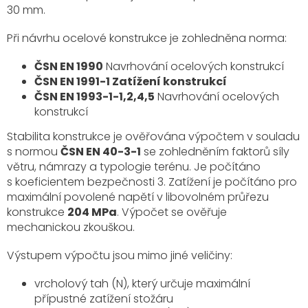
30 mm.
Při návrhu ocelové konstrukce je zohledněna norma:
ČSN EN 1990
Navrhování ocelových konstrukcí
ČSN EN 1991-1 Zatížení konstrukcí
ČSN EN 1993-1-1,2,4,5
Navrhování ocelových
konstrukcí
Stabilita konstrukce je ověřována výpočtem v souladu
s normou
ČSN EN 40-3-1
se zohledněním faktorů síly
větru, námrazy a typologie terénu. Je počítáno
s koeficientem bezpečnosti 3. Zatížení je počítáno pro
maximální povolené napětí v libovolném průřezu
konstrukce
204 MPa
. Výpočet se ověřuje
mechanickou zkouškou.
Výstupem výpočtu jsou mimo jiné veličiny:
vrcholový tah (N), který určuje maximální
přípustné zatížení stožáru