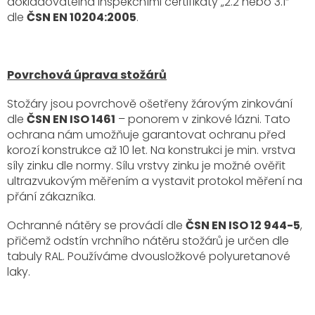
dokladovatelná inspekčními certifikáty „2.2 nebo 3.1“
dle
ČSN EN 10204:2005
.
Povrchová úprava stožárů
Stožáry jsou povrchově ošetřeny žárovým zinkování
dle
ČSN EN ISO 1461
– ponorem v zinkové lázni. Tato
ochrana nám umožňuje garantovat ochranu před
korozí konstrukce až 10 let. Na konstrukci je min. vrstva
síly zinku dle normy. Sílu vrstvy zinku je možné ověřit
ultrazvukovým měřením a vystavit protokol měření na
přání zákazníka.
Ochranné nátěry se provádí dle
ČSN EN ISO 12 944-5
,
přičemž odstín vrchního nátěru stožárů je určen dle
tabuly RAL. Používáme dvousložkové polyuretanové
laky.