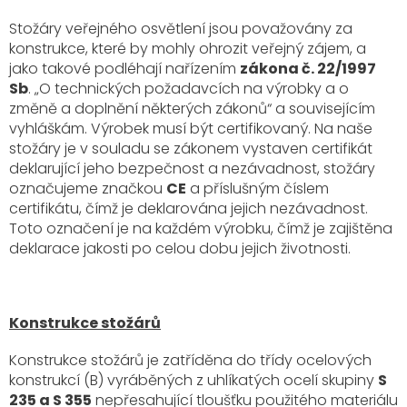
Stožáry veřejného osvětlení jsou považovány za
konstrukce, které by mohly ohrozit veřejný zájem, a
jako takové podléhají nařízením
zákona č. 22/1997
Sb
. „O technických požadavcích na výrobky a o
změně a doplnění některých zákonů“ a souvisejícím
vyhláškám. Výrobek musí být certifikovaný. Na naše
stožáry je v souladu se zákonem vystaven certifikát
deklarující jeho bezpečnost a nezávadnost, stožáry
označujeme značkou
CE
a příslušným číslem
certifikátu, čímž je deklarována jejich nezávadnost.
Toto označení je na každém výrobku, čímž je zajištěna
deklarace jakosti po celou dobu jejich životnosti.
Konstrukce stožárů
Konstrukce stožárů je zatříděna do třídy ocelových
konstrukcí (B) vyráběných z uhlíkatých ocelí skupiny
S
235 a S 355
nepřesahující tloušťku použitého materiálu