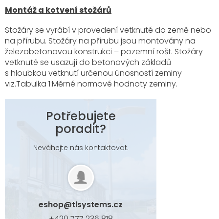
Montáž a kotvení stožárů
Stožáry se vyrábí v provedení vetknuté do země nebo
na přírubu. Stožáry na přírubu jsou montovány na
železobetonovou konstrukci – pozemní rošt. Stožáry
vetknuté se usazují do betonových základů
s hloubkou vetknutí určenou únosností zeminy
viz.Tabulka 1:Měrné normové hodnoty zeminy.
Potřebujete
poradit?
Neváhejte nás kontaktovat.
eshop
@
tlsystems.cz
+420 777 236 818