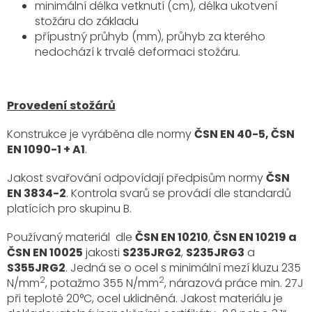
minimální délka vetknutí (cm), délka ukotvení
stožáru do základu
přípustný průhyb (mm), průhyb za kterého
nedochází k trvalé deformaci stožáru.
Provedení stožárů
Konstrukce je vyráběna dle normy
ČSN EN 40-5, ČSN
EN 1090-1 + A1
.
Jakost svařování odpovídají předpisům normy
ČSN
EN 3834-2
. Kontrola svarů se provádí dle standardů
platících pro skupinu B.
Používaný materiál dle
ČSN EN 10210
,
ČSN EN 10219 a
ČSN EN 10025
jakosti
S235JRG2
,
S235JRG3
a
S355JRG2
. Jedná se o ocel s minimální mezí kluzu 235
2
2
N/mm
, potažmo 355 N/mm
, nárazová práce min. 27J
při teplotě 20°C, ocel uklidněná. Jakost materiálu je