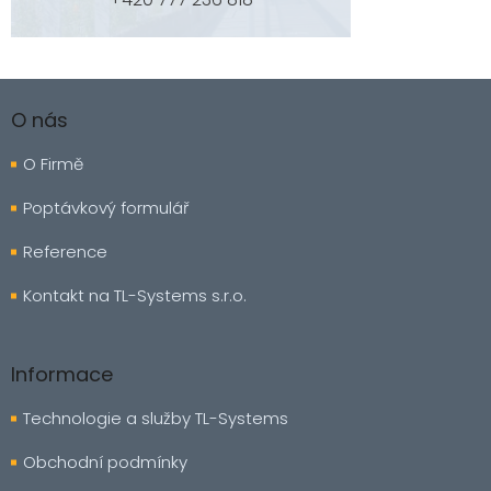
Z
á
O nás
p
a
O Firmě
t
í
Poptávkový formulář
Reference
Kontakt na TL-Systems s.r.o.
Informace
Technologie a služby TL-Systems
Obchodní podmínky