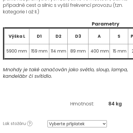
případně cest a silnic s vyšší frekvencí provozu (tzn.
kategorie I až II.)
Parametry
Výška L
D1
D2
D3
A
S
5900 mm
159 mm
114 mm
89 mm
400 mm
15 mm
Mnohdy je také označován jako světlo, sloup, lampa,
kandelábr či svítidlo.
Hmotnost
:
84 kg
Lak stožáru
?