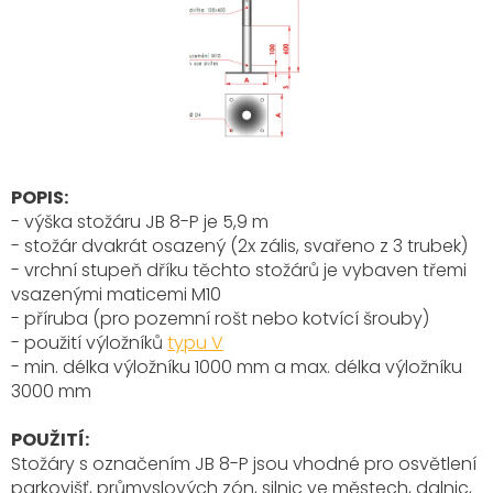
POPIS:
- výška stožáru JB 8-P je 5,9 m
- stožár dvakrát osazený (2x zális, svařeno z 3 trubek)
- vrchní stupeň dříku těchto stožárů je vybaven třemi
vsazenými maticemi M10
- příruba (pro pozemní rošt nebo kotvící šrouby)
- použití výložníků
typu V
- min. délka výložníku 1000 mm a max. délka výložníku
3000 mm
POUŽITÍ:
Stožáry s označením JB 8-P
jsou vhodné pro osvětlení
parkovišť, průmyslových zón, silnic ve městech, dalnic,