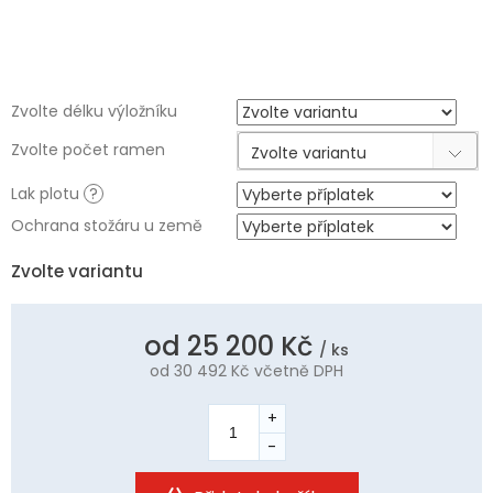
Zvolte délku výložníku
Zvolte počet ramen
Zvolte variantu
Lak plotu
?
Ochrana stožáru u země
Zvolte variantu
od
25 200 Kč
/ ks
od
30 492 Kč
včetně DPH
Měrná
cena: