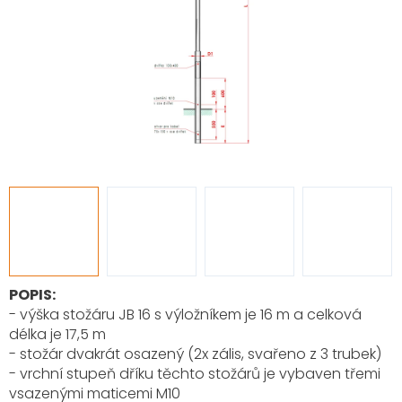
POPIS:
- výška stožáru JB 16 s výložníkem je 16 m a celková
délka je 17,5 m
- stožár dvakrát osazený (2x zális, svařeno z 3 trubek)
- vrchní stupeň dříku těchto stožárů je vybaven třemi
vsazenými maticemi M10