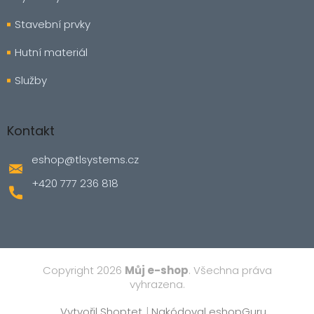
Stavební prvky
Hutní materiál
Služby
Kontakt
eshop
@
tlsystems.cz
+420 777 236 818
Copyright 2026
Můj e-shop
. Všechna práva
vyhrazena.
Vytvořil Shoptet
|
Nakódoval eshopGuru