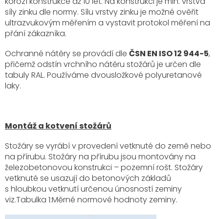
korozí konstrukce až 10 let. Na konstrukci je min. vrstva
síly zinku dle normy. Sílu vrstvy zinku je možné ověřit
ultrazvukovým měřením a vystavit protokol měření na
přání zákazníka.
Ochranné nátěry se provádí dle
ČSN EN ISO 12 944-5
,
přičemž odstín vrchního nátěru stožárů je určen dle
tabuly RAL. Používáme dvousložkové polyuretanové
laky.
Montáž a kotvení stožárů
Stožáry se vyrábí v provedení vetknuté do země nebo
na přírubu. Stožáry na přírubu jsou montovány na
železobetonovou konstrukci – pozemní rošt. Stožáry
vetknuté se usazují do betonových základů
s hloubkou vetknutí určenou únosností zeminy
viz.Tabulka 1:Měrné normové hodnoty zeminy.