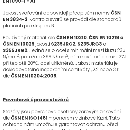
EN 1090-1 + A1
.
Jakost svařování odpovídají předpisům normy
ČSN
EN 3834-2
. Kontrola svarů se provádí dle standardů
platících pro skupinu B.
Používaný materiál dle
ČSN EN 10210
,
ČSN EN 10219 a
ČSN EN 10025
jakosti
S235JRG2
,
S235JRG3
a
S355JRG2
. Jedná se o ocel s minimální mezí kluzu 235
2
2
N/mm
, potažmo 355 N/mm
, nárazová práce min. 27J
při teplotě 20°C, ocel uklidněná. Jakost materiálu je
dokladovatelná inspekčními certifikáty „2.2 nebo 3.1“
dle
ČSN EN 10204:2005
.
Povrchová úprava stožárů
Stožáry jsou povrchově ošetřeny žárovým zinkování
dle
ČSN EN ISO 1461
– ponorem v zinkové lázni. Tato
ochrana nám umožňuje garantovat ochranu před