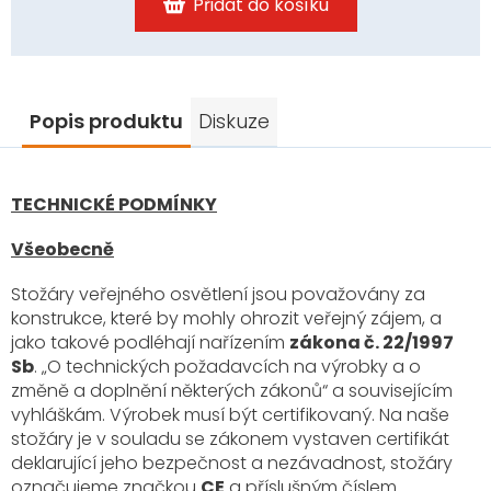
Přidat do košíku
Popis produktu
Diskuze
TECHNICKÉ PODMÍNKY
Všeobecně
Stožáry veřejného osvětlení jsou považovány za
konstrukce, které by mohly ohrozit veřejný zájem, a
jako takové podléhají nařízením
zákona č. 22/1997
Sb
. „O technických požadavcích na výrobky a o
změně a doplnění některých zákonů“ a souvisejícím
vyhláškám. Výrobek musí být certifikovaný. Na naše
stožáry je v souladu se zákonem vystaven certifikát
deklarující jeho bezpečnost a nezávadnost, stožáry
označujeme značkou
CE
a příslušným číslem