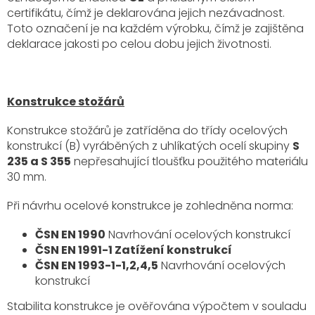
certifikátu, čímž je deklarována jejich nezávadnost.
Toto označení je na každém výrobku, čímž je zajištěna
deklarace jakosti po celou dobu jejich životnosti.
Konstrukce stožárů
Konstrukce stožárů je zatříděna do třídy ocelových
konstrukcí (B) vyráběných z uhlíkatých ocelí skupiny
S
235 a S 355
nepřesahující tloušťku použitého materiálu
30 mm.
Při návrhu ocelové konstrukce je zohledněna norma:
ČSN EN 1990
Navrhování ocelových konstrukcí
ČSN EN 1991-1 Zatížení konstrukcí
ČSN EN 1993-1-1,2,4,5
Navrhování ocelových
konstrukcí
Stabilita konstrukce je ověřována výpočtem v souladu