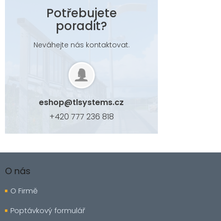
Potřebujete
poradit?
Neváhejte nás kontaktovat.
eshop
@
tlsystems.cz
+420 777 236 818
Z
á
O nás
p
a
O Firmě
t
í
Poptávkový formulář