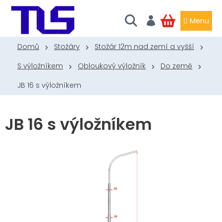
Přejít
na
obsah
NÁKUPNÍ
KOŠÍK
Domů
Stožáry
Stožár 12m nad zemí a vyšší
S výložníkem
Obloukový výložník
Do země
JB 16 s výložníkem
JB 16 s výložníkem