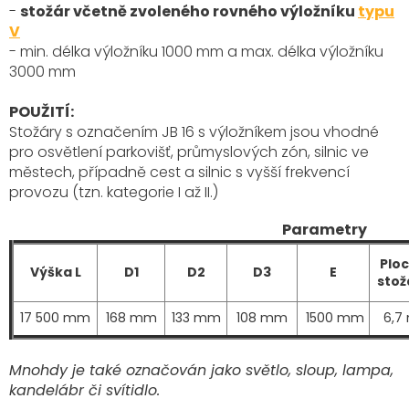
-
stožár včetně zvoleného rovného výložníku
typu
V
- min. délka výložníku 1000 mm a max. délka výložníku
3000 mm
POUŽITÍ:
Stožáry s označením JB 16 s výložníkem
jsou vhodné
pro osvětlení parkovišť, průmyslových zón, silnic ve
městech, případně cest a silnic s vyšší frekvencí
provozu (tzn. kategorie I až II.)
Parametry
Plo
Výška L
D1
D2
D3
E
stož
17 500 mm
168 mm
133 mm
108 mm
1500 mm
6,7
Mnohdy je také označován jako světlo, sloup, lampa,
kandelábr či svítidlo.