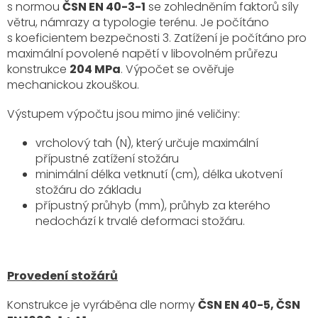
s normou
ČSN EN 40-3-1
se zohledněním faktorů síly
větru, námrazy a typologie terénu. Je počítáno
s koeficientem bezpečnosti 3. Zatížení je počítáno pro
maximální povolené napětí v libovolném průřezu
konstrukce
204 MPa
. Výpočet se ověřuje
mechanickou zkouškou.
Výstupem výpočtu jsou mimo jiné veličiny:
vrcholový tah (N), který určuje maximální
přípustné zatížení stožáru
minimální délka vetknutí (cm), délka ukotvení
stožáru do základu
přípustný průhyb (mm), průhyb za kterého
nedochází k trvalé deformaci stožáru.
Provedení stožárů
Konstrukce je vyráběna dle normy
ČSN EN 40-5, ČSN