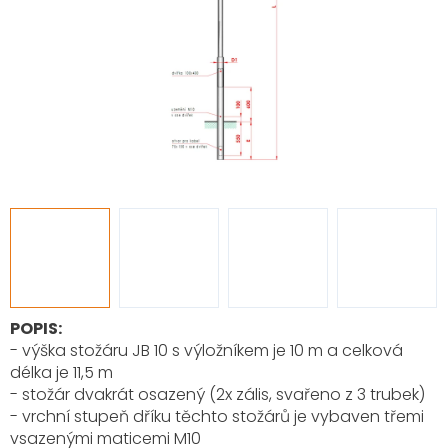
POPIS:
- výška stožáru JB 10 s výložníkem je 10 m a celková
délka je 11,5 m
- stožár dvakrát osazený (2x zális, svařeno z 3 trubek)
- vrchní stupeň dříku těchto stožárů je vybaven třemi
vsazenými maticemi M10