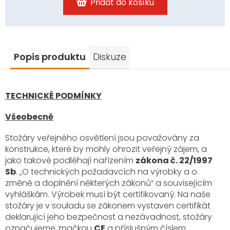
Přidat do košíku
Popis produktu
Diskuze
TECHNICKÉ PODMÍNKY
Všeobecně
Stožáry veřejného osvětlení jsou považovány za
konstrukce, které by mohly ohrozit veřejný zájem, a
jako takové podléhají nařízením
zákona č. 22/1997
Sb
. „O technických požadavcích na výrobky a o
změně a doplnění některých zákonů“ a souvisejícím
vyhláškám. Výrobek musí být certifikovaný. Na naše
stožáry je v souladu se zákonem vystaven certifikát
deklarující jeho bezpečnost a nezávadnost, stožáry
označujeme značkou
CE
a příslušným číslem