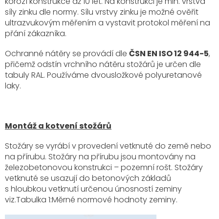
korozí konstrukce až 10 let. Na konstrukci je min. vrstva
síly zinku dle normy. Sílu vrstvy zinku je možné ověřit
ultrazvukovým měřením a vystavit protokol měření na
přání zákazníka.
Ochranné nátěry se provádí dle
ČSN EN ISO 12 944-5
,
přičemž odstín vrchního nátěru stožárů je určen dle
tabuly RAL. Používáme dvousložkové polyuretanové
laky.
Montáž a kotvení stožárů
Stožáry se vyrábí v provedení vetknuté do země nebo
na přírubu. Stožáry na přírubu jsou montovány na
železobetonovou konstrukci – pozemní rošt. Stožáry
vetknuté se usazují do betonových základů
s hloubkou vetknutí určenou únosností zeminy
viz.Tabulka 1:Měrné normové hodnoty zeminy.