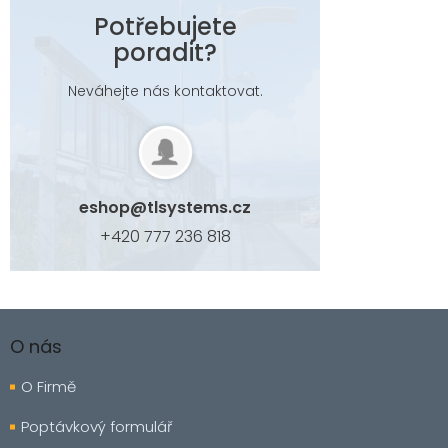
Potřebujete
poradit?
Neváhejte nás kontaktovat.
eshop
@
tlsystems.cz
+420 777 236 818
Z
á
O nás
p
a
O Firmě
t
í
Poptávkový formulář