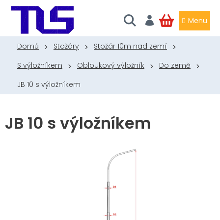
Přejít
na
obsah
NÁKUPNÍ
KOŠÍK
Domů
Stožáry
Stožár 10m nad zemí
S výložníkem
Obloukový výložník
Do země
JB 10 s výložníkem
JB 10 s výložníkem