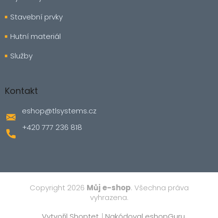
Stavební prvky
Hutní materiál
Služby
Kontakt
eshop
@
tlsystems.cz
+420 777 236 818
Copyright 2026
Můj e-shop
. Všechna práva
vyhrazena.
Vytvořil Shoptet
|
Nakódoval eshopGuru