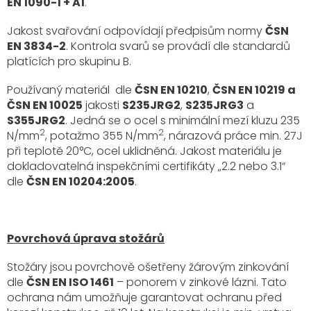
EN 1090-1 + A1
.
Jakost svařování odpovídají předpisům normy
ČSN
EN 3834-2
. Kontrola svarů se provádí dle standardů
platících pro skupinu B.
Používaný materiál dle
ČSN EN 10210
,
ČSN EN 10219 a
ČSN EN 10025
jakosti
S235JRG2
,
S235JRG3
a
S355JRG2
. Jedná se o ocel s minimální mezí kluzu 235
2
2
N/mm
, potažmo 355 N/mm
, nárazová práce min. 27J
při teplotě 20°C, ocel uklidněná. Jakost materiálu je
dokladovatelná inspekčními certifikáty „2.2 nebo 3.1“
dle
ČSN EN 10204:2005
.
Povrchová úprava stožárů
Stožáry jsou povrchově ošetřeny žárovým zinkování
dle
ČSN EN ISO 1461
– ponorem v zinkové lázni. Tato
ochrana nám umožňuje garantovat ochranu před