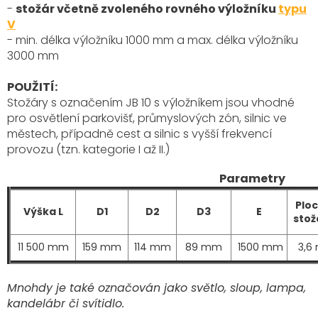
-
stožár včetně zvoleného rovného výložníku
typu
V
- min. délka výložníku 1000 mm a max. délka výložníku
3000 mm
POUŽITÍ:
Stožáry s označením JB 10 s výložníkem
jsou vhodné
pro osvětlení parkovišť, průmyslových zón, silnic ve
městech, případně cest a silnic s vyšší frekvencí
provozu (tzn. kategorie I až II.)
Parametry
Plo
Výška L
D1
D2
D3
E
stož
11 500 mm
159 mm
114 mm
89 mm
1500 mm
3,6
Mnohdy je také označován jako světlo, sloup, lampa,
kandelábr či svítidlo.