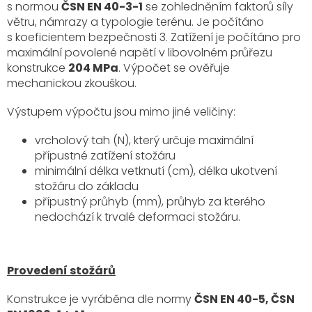
s normou
ČSN EN 40-3-1
se zohledněním faktorů síly
větru, námrazy a typologie terénu. Je počítáno
s koeficientem bezpečnosti 3. Zatížení je počítáno pro
maximální povolené napětí v libovolném průřezu
konstrukce
204 MPa
. Výpočet se ověřuje
mechanickou zkouškou.
Výstupem výpočtu jsou mimo jiné veličiny:
vrcholový tah (N), který určuje maximální
přípustné zatížení stožáru
minimální délka vetknutí (cm), délka ukotvení
stožáru do základu
přípustný průhyb (mm), průhyb za kterého
nedochází k trvalé deformaci stožáru.
Provedení stožárů
Konstrukce je vyráběna dle normy
ČSN EN 40-5, ČSN