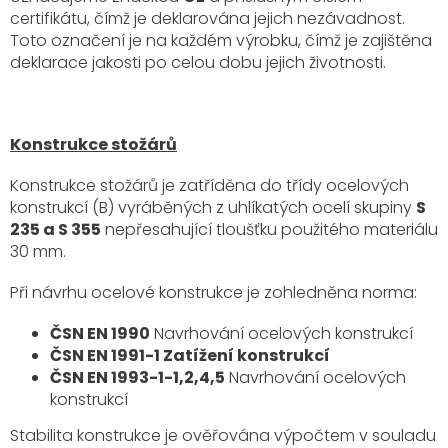
certifikátu, čímž je deklarována jejich nezávadnost.
Toto označení je na každém výrobku, čímž je zajištěna
deklarace jakosti po celou dobu jejich životnosti.
Konstrukce stožárů
Konstrukce stožárů je zatříděna do třídy ocelových
konstrukcí (B) vyráběných z uhlíkatých ocelí skupiny
S
235 a S 355
nepřesahující tloušťku použitého materiálu
30 mm.
Při návrhu ocelové konstrukce je zohledněna norma:
ČSN EN 1990
Navrhování ocelových konstrukcí
ČSN EN 1991-1 Zatížení konstrukcí
ČSN EN 1993-1-1,2,4,5
Navrhování ocelových
konstrukcí
Stabilita konstrukce je ověřována výpočtem v souladu