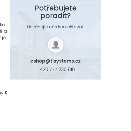
Potřebujete
poradit?
ako
Neváhejte nás kontaktovat.
ě a
 je
eshop
@
tlsystems.cz
+420 777 236 818
iny
S