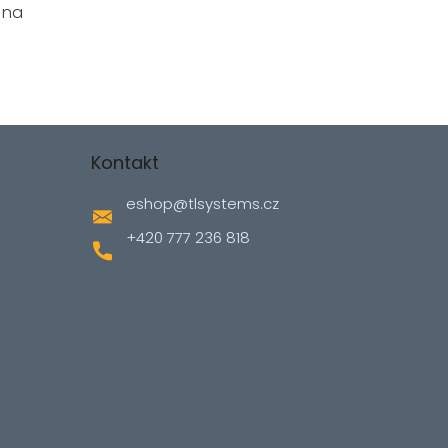
 na
Kontakt
eshop
@
tlsystems.cz
+420 777 236 818