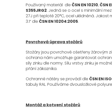
Používaný materiál dle
ČSN EN 10210
,
ČSN E
S355JRG2
. Jedná se o ocel s minimální me
27J při teplotě 20°C, ocel uklidněná. Jakost 
3.1“ dle
ČSN EN 10204:2005
.
Povrchová úprava stožárů
Stožáry jsou povrchově ošetřeny žárovým z
ochrana nám umožňuje garantovat ochranu pře
síly zinku dle normy. Sílu vrstvy zinku je mo
přání zákazníka.
Ochranné nátěry se provádí dle
ČSN EN ISO
tabuly RAL. Používáme dvousložkové polyure
Montáž a kotvení stožárů