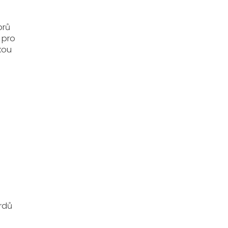
orů
 pro
kou
ardů