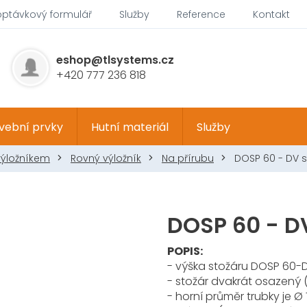
optávkový formulář
Služby
Reference
Kontakt
eshop@tlsystems.cz
+420 777 236 818
vební prvky
Hutní materiál
Služby
výložníkem
Rovný výložník
Na přírubu
DOSP 60 - DV 
DOSP 60 - D
POPIS:
- výška stožáru DOSP 60-D
- stožár dvakrát osazený (2
- horní průměr trubky je 