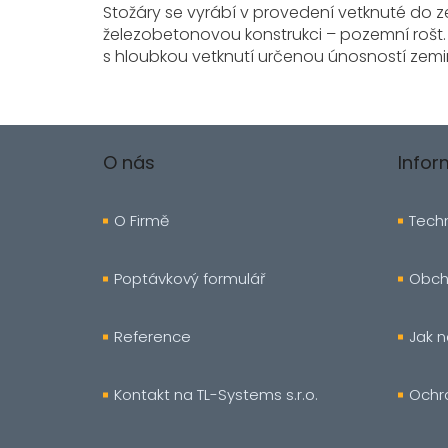
Stožáry se vyrábí v provedení vetknuté do 
železobetonovou konstrukci – pozemní rošt.
s hloubkou vetknutí určenou únosností zemi
Z
á
O nás
Info
p
a
t
O Firmě
Techn
í
Poptávkový formulář
Obch
Reference
Jak 
Kontakt na TL-Systems s.r.o.
Ochr