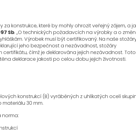
 za konstrukce, které by mohly ohrozit veřejný zájem, a j
997 Sb
. „O technických požadavcích na výrobky a o změn
yhláškám. Výrobek musí být certifikovaný. Na naše stožáry
klarující jeho bezpečnost a nezávadnost, stožáry
 certifikátu, čímž je deklarována jejich nezávadnost. Toto
těna deklarace jakosti po celou dobu jejich životnosti.
elových konstrukcí (B) vyráběných z uhlíkatých ocelí skup
o materiálu 30 mm.
a norma:
strukcí