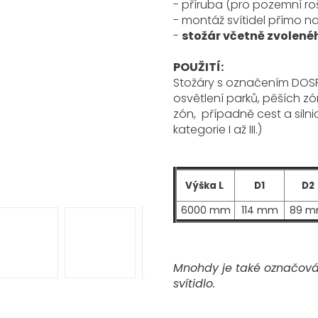
- příruba (pro pozemní ro
- montáž svítidel přímo na
-
stožár včetně zvolené
POUŽITÍ:
Stožáry s označením DOS
osvětlení parků, pěších zó
zón,
případně cest a silnic 
kategorie I až III.)
Výška L
D1
D2
6000 mm
114 mm
89 
Mnohdy je také označován
svítidlo.