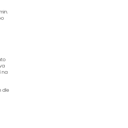
min.
bo
ato
tva
í na
n dle