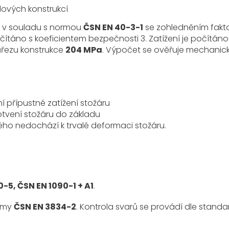
ových konstrukcí
m v souladu s normou
ČSN EN 40-3-1
se zohledněním fakt
očítáno s koeficientem bezpečnosti 3. Zatížení je počítáno
ůřezu konstrukce
204 MPa
. Výpočet se ověřuje mechanic
ní přípustné zatížení stožáru
kotvení stožáru do základu
ého nedochází k trvalé deformaci stožáru.
-5, ČSN EN 1090-1 + A1
.
ormy
ČSN EN 3834-2
. Kontrola svarů se provádí dle stand