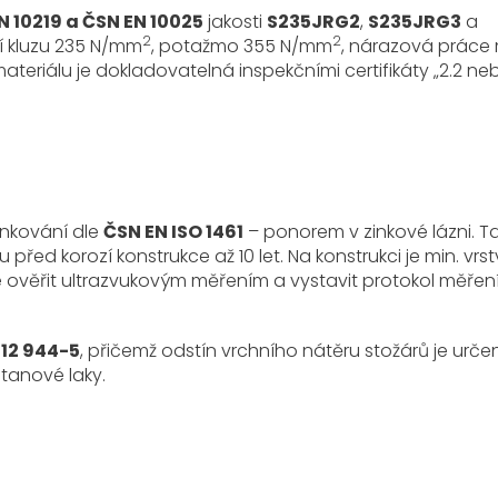
N 10219 a ČSN EN 10025
jakosti
S235JRG2
,
S235JRG3
a
2
2
zí kluzu 235 N/mm
, potažmo 355 N/mm
, nárazová práce 
materiálu je dokladovatelná inspekčními certifikáty „2.2 ne
inkování dle
ČSN EN ISO 1461
– ponorem v zinkové lázni. T
d korozí konstrukce až 10 let. Na konstrukci je min. vrs
žné ověřit ultrazvukovým měřením a vystavit protokol měřen
 12 944-5
, přičemž odstín vrchního nátěru stožárů je urče
tanové laky.