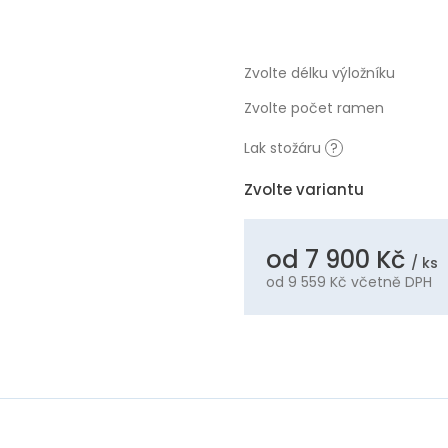
Zvolte délku výložníku
Zvolte počet ramen
Lak stožáru
?
Zvolte variantu
od
7 900 Kč
/ ks
od
9 559 Kč
včetně DPH
Měrná
cena: