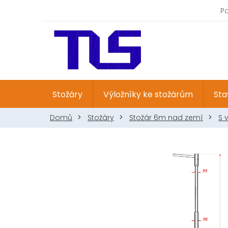
Přejít
P
na
obsah
Stožáry
Výložníky ke stožárům
Sta
Domů
Stožáry
Stožár 6m nad zemí
S 