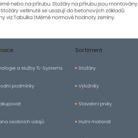
země nebo na přírubu. Stožáry na přírubu jsou montovány
 Stožáry vetknuté se usazují do betonových základů
ny viz.Tabulka 1:Měrné normové hodnoty zeminy.
rmace
Sortiment
ologie a služby TL-Systems
Stožáry
odní podmínky
Výložníky
nakupovat
Stavební prvky
ana osobních údajů
Hutní materiál