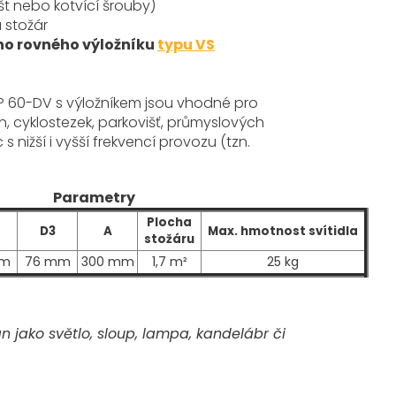
št nebo kotvící šrouby)
 stožár
ho rovného výložníku
typu VS
P 60-DV s výložníkem
jsou vhodné pro
n, cyklostezek,
parkovišť,
průmyslových
s nižší i vyšší frekvencí provozu (tzn.
Parametry
Plocha
D3
A
Max. hmotnost svítidla
stožáru
mm
76 mm
300 mm
1,7 m²
25 kg
 jako světlo, sloup, lampa, kandelábr či