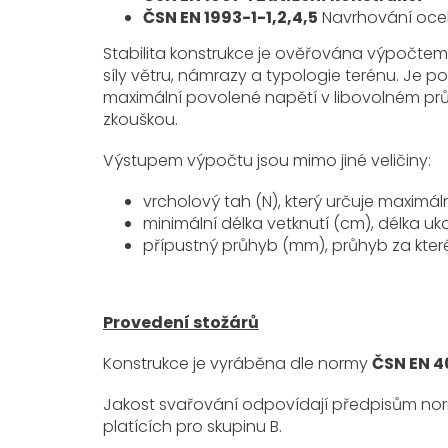
ČSN EN 1993-1-1,2,4,5
Navrhování ocel
Stabilita konstrukce je ověřována výpočte
síly větru, námrazy a typologie terénu. Je p
maximální povolené napětí v libovolném pr
zkouškou.
Výstupem výpočtu jsou mimo jiné veličiny:
vrcholový tah (N), který určuje maximál
minimální délka vetknutí (cm), délka u
přípustný průhyb (mm), průhyb za kter
Provedení stožárů
Konstrukce je vyráběna dle normy
ČSN EN 40
Jakost svařování odpovídají předpisům n
platících pro skupinu B.