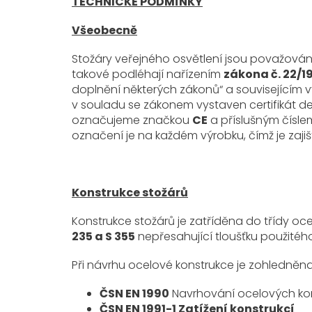
TECHNICKÉ PODMÍNKY
Všeobecně
Stožáry veřejného osvětlení jsou považovány
takové podléhají nařízením
zákona č. 22/1
doplnění některých zákonů“ a souvisejícím v
v souladu se zákonem vystaven certifikát de
označujeme značkou
CE
a příslušným číslem
označení je na každém výrobku, čímž je zajiš
Konstrukce stožárů
Konstrukce stožárů je zatříděna do třídy oc
235 a S 355
nepřesahující tloušťku použitéh
Při návrhu ocelové konstrukce je zohledněn
ČSN EN 1990
Navrhování ocelových kon
ČSN EN 1991-1 Zatížení konstrukcí