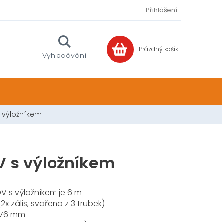
Přihlášení
Prázdný košík
NÁKUPNÍ
Vyhledávání
KOŠÍK
s výložníkem
V s výložníkem
V s výložníkem je 6 m
x zális, svařeno z 3 trubek)
Ø 76 mm