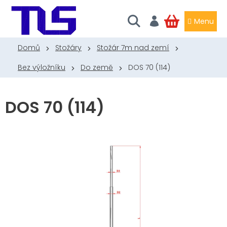
Přejít
na
obsah
NÁKUPNÍ
KOŠÍK
Domů
Stožáry
Stožár 7m nad zemí
Bez výložníku
Do země
DOS 70 (114)
DOS 70 (114)