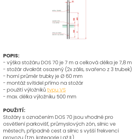
POPIS:
- výška stožáru DOS 70 je 7 m a celková délka je 7,8 m
- stožár dvakrát osazený (2x zális, svařeno z 3 trubek)
- horní průměr trubky je Ø 60 mm
- montáž svítidel přímo na stožár
- použití výložníků
typu VS
- max. délka výložníku 500 mm
POUŽITÍ:
Stožáry s označením DOS 70
jsou vhodné pro
osvětlení parkovišť, průmyslových zón, silnic ve
městech, případně cest a silnic s vyšší frekvencí
provozu (tzn. kategorie I až II.)