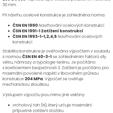
30 mm.
Při návrhu ocelové konstrukce je zohledněna norma:
ČSN EN 1990
Navrhování ocelových konstrukcí
ČSN EN 1991-1 Zatížení konstrukcí
ČSN EN 1993-1-1,2,4,5
Navrhování ocelových
konstrukcí
Stabilita konstrukce je ověřována výpočtem v souladu
s normou
ČSN EN 40-3-1
se zohledněním faktorů síly
větru, námrazy a typologie terénu. Je počítáno
s koeficientem bezpečnosti 3. Zatížení je počítáno pro
maximální povolené napětí v libovolném průřezu
konstrukce
204 MPa
. Výpočet se ověřuje
mechanickou zkouškou.
Výstupem výpočtu jsou mimo jiné veličiny:
vrcholový tah (N), který určuje maximální
přípustné zatížení stožáru