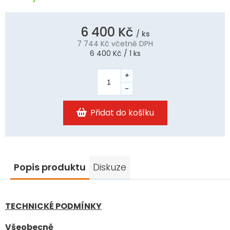
6 400 Kč
/ ks
7 744 Kč
včetně DPH
Měrná
6 400 Kč / 1 ks
cena:
Přidat do košíku
Popis produktu
Diskuze
TECHNICKÉ PODMÍNKY
Všeobecně