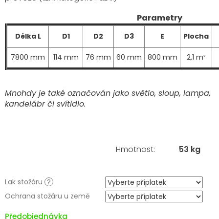
Parametry
Délka L
D1
D2
D3
E
Plocha
7800 mm
114 mm
76 mm
60 mm
800 mm
2,1 m²
Mnohdy je také označován jako světlo, sloup, lampa,
kandelábr či svítidlo.
Hmotnost
:
53 kg
Lak stožáru
?
Ochrana stožáru u země
Předobjednávka