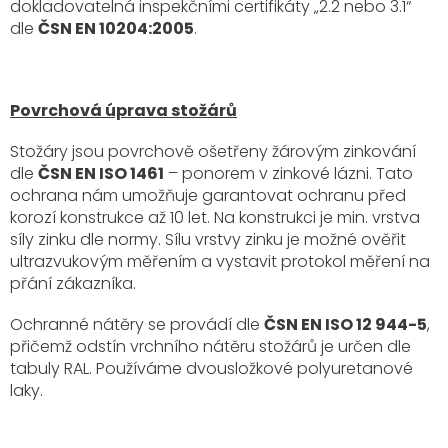
dokladovatelná inspekčními certifikáty „2.2 nebo 3.1“
dle
ČSN EN 10204:2005
.
Povrchová úprava stožárů
Stožáry jsou povrchově ošetřeny žárovým zinkování
dle
ČSN EN ISO 1461
– ponorem v zinkové lázni. Tato
ochrana nám umožňuje garantovat ochranu před
korozí konstrukce až 10 let. Na konstrukci je min. vrstva
síly zinku dle normy. Sílu vrstvy zinku je možné ověřit
ultrazvukovým měřením a vystavit protokol měření na
přání zákazníka.
Ochranné nátěry se provádí dle
ČSN EN ISO 12 944-5
,
přičemž odstín vrchního nátěru stožárů je určen dle
tabuly RAL. Používáme dvousložkové polyuretanové
laky.