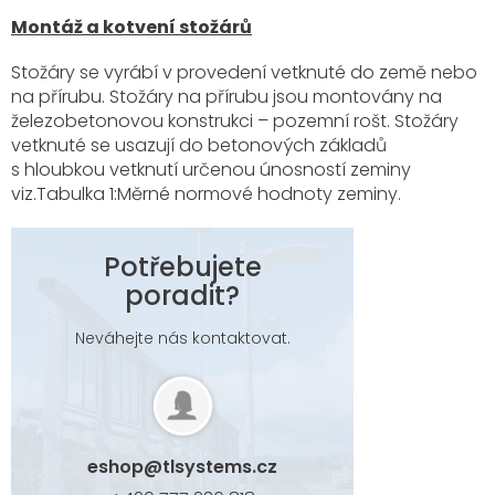
Montáž a kotvení stožárů
Stožáry se vyrábí v provedení vetknuté do země nebo
na přírubu. Stožáry na přírubu jsou montovány na
železobetonovou konstrukci – pozemní rošt. Stožáry
vetknuté se usazují do betonových základů
s hloubkou vetknutí určenou únosností zeminy
viz.Tabulka 1:Měrné normové hodnoty zeminy.
Potřebujete
poradit?
Neváhejte nás kontaktovat.
eshop
@
tlsystems.cz