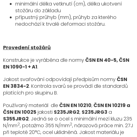
minimální délka vetknutí (cm), délka ukotvení
stožáru do základu
přípustný průhyb (mm), průhyb za kterého
nedochází k trvalé deformaci stožáru.
Provedení stožárů
Konstrukce je vyráběna dle normy
ČSN EN 40-5, ČSN
EN 1090-1 + A1
.
Jakost svařování odpovídají předpisům normy
ČSN
EN 3834-2
. Kontrola svarů se provádí dle standardů
platících pro skupinu B.
Používaný materiál dle
ČSN EN 10210
,
ČSN EN 10219 a
ČSN EN 10025
jakosti
S235JRG2
,
S235JRG3
a
S355JRG2
. Jedná se o ocel s minimální mezí kluzu 235
2
2
N/mm
, potažmo 355 N/mm
, nárazová práce min. 27J
při teplotě 20°C, ocel uklidněná. Jakost materiálu je