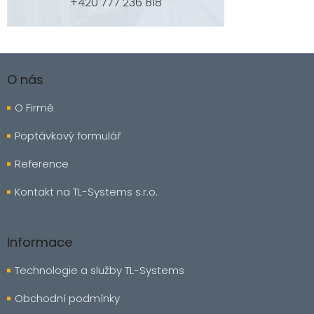
+420 777 236 818
Z
á
O nás
p
a
O Firmě
t
í
Poptávkový formulář
Reference
Kontakt na TL-Systems s.r.o.
Informace
Technologie a služby TL-Systems
Obchodní podmínky