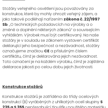
Stožáry veřejného osvětlení jsou považovány za
konstrukce, které by mohly ohrozit veřejný zájem, a
jako takové podléhají nařízením
zákona č. 22/1997
Sb
. „O technických požadavcích na výrobky a o
změně a doplnění některých zákonů“ a souvisejícím
vyhláškám. Výrobek musí být certifikovaný. Na naše
stožáry je v souladu se zákonem vystaven certifikát
deklarující jeho bezpečnost a nezávadnost, stožáry
označujeme značkou
CE
a příslušným číslem
certifikátu, čímž je deklarována jejich nezávadnost.
Toto označení je na každém výrobku, čímž je zajištěna
deklarace jakosti po celou dobu jejich životnosti.
Konstrukce stožárů
Konstrukce stožárů je zatříděna do třídy ocelových
konstrukcí (B) vyráběných z uhlíkatých ocelí skupiny
S
235 a S 355
nepřesahující tloušťku použitého materiálu