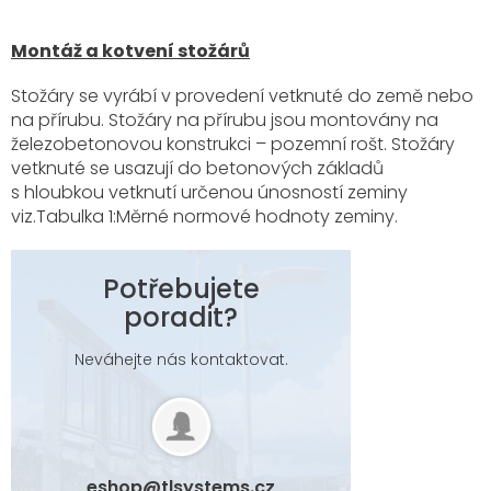
Montáž a kotvení stožárů
Stožáry se vyrábí v provedení vetknuté do země nebo
na přírubu. Stožáry na přírubu jsou montovány na
železobetonovou konstrukci – pozemní rošt. Stožáry
vetknuté se usazují do betonových základů
s hloubkou vetknutí určenou únosností zeminy
viz.Tabulka 1:Měrné normové hodnoty zeminy.
Potřebujete
poradit?
Neváhejte nás kontaktovat.
eshop
@
tlsystems.cz