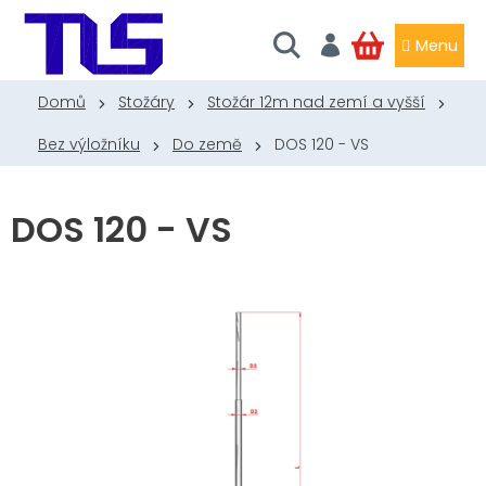
Přejít
na
obsah
NÁKUPNÍ
KOŠÍK
Domů
Stožáry
Stožár 12m nad zemí a vyšší
Bez výložníku
Do země
DOS 120 - VS
DOS 120 - VS