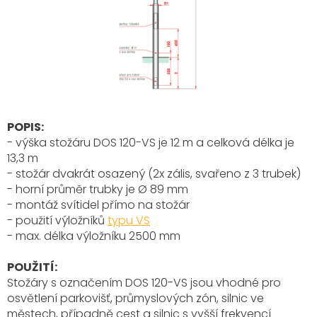
POPIS:
- výška stožáru DOS 120-VS je 12 m a celková délka je
13,3 m
- stožár dvakrát osazený (2x zális, svařeno z 3 trubek)
- horní průměr trubky je Ø 89 mm
- montáž svítidel přímo na stožár
- použití výložníků
typu VS
- max. délka výložníku 2500 mm
POUŽITÍ:
Stožáry s označením DOS 120-VS
jsou vhodné pro
osvětlení parkovišť, průmyslových zón, silnic ve
městech, případně cest a silnic s vyšší frekvencí