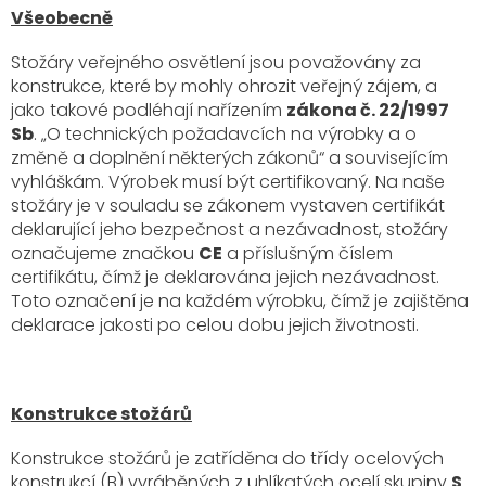
Všeobecně
Stožáry veřejného osvětlení jsou považovány za
konstrukce, které by mohly ohrozit veřejný zájem, a
jako takové podléhají nařízením
zákona č. 22/1997
Sb
. „O technických požadavcích na výrobky a o
změně a doplnění některých zákonů“ a souvisejícím
vyhláškám. Výrobek musí být certifikovaný. Na naše
stožáry je v souladu se zákonem vystaven certifikát
deklarující jeho bezpečnost a nezávadnost, stožáry
označujeme značkou
CE
a příslušným číslem
certifikátu, čímž je deklarována jejich nezávadnost.
Toto označení je na každém výrobku, čímž je zajištěna
deklarace jakosti po celou dobu jejich životnosti.
Konstrukce stožárů
Konstrukce stožárů je zatříděna do třídy ocelových
konstrukcí (B) vyráběných z uhlíkatých ocelí skupiny
S