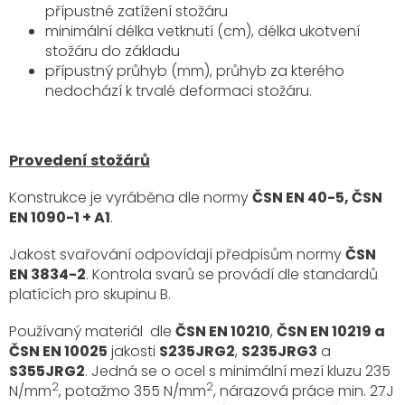
přípustné zatížení stožáru
minimální délka vetknutí (cm), délka ukotvení
stožáru do základu
přípustný průhyb (mm), průhyb za kterého
nedochází k trvalé deformaci stožáru.
Provedení stožárů
Konstrukce je vyráběna dle normy
ČSN EN 40-5, ČSN
EN 1090-1 + A1
.
Jakost svařování odpovídají předpisům normy
ČSN
EN 3834-2
. Kontrola svarů se provádí dle standardů
platících pro skupinu B.
Používaný materiál dle
ČSN EN 10210
,
ČSN EN 10219 a
ČSN EN 10025
jakosti
S235JRG2
,
S235JRG3
a
S355JRG2
. Jedná se o ocel s minimální mezí kluzu 235
2
2
N/mm
, potažmo 355 N/mm
, nárazová práce min. 27J