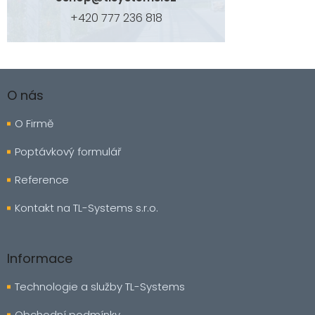
+420 777 236 818
Z
á
O nás
p
a
O Firmě
t
í
Poptávkový formulář
Reference
Kontakt na TL-Systems s.r.o.
Informace
Technologie a služby TL-Systems
Obchodní podmínky