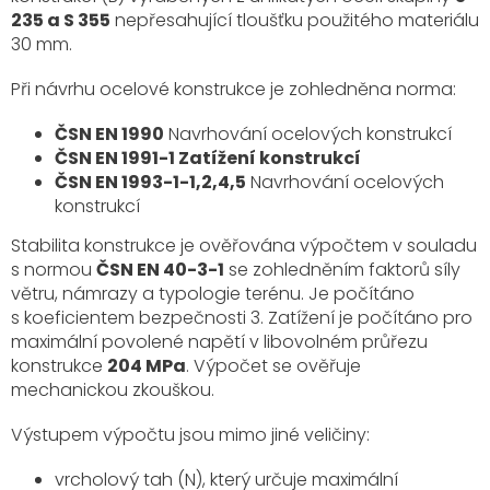
235 a S 355
nepřesahující tloušťku použitého materiálu
30 mm.
Při návrhu ocelové konstrukce je zohledněna norma:
ČSN EN 1990
Navrhování ocelových konstrukcí
ČSN EN 1991-1 Zatížení konstrukcí
ČSN EN 1993-1-1,2,4,5
Navrhování ocelových
konstrukcí
Stabilita konstrukce je ověřována výpočtem v souladu
s normou
ČSN EN 40-3-1
se zohledněním faktorů síly
větru, námrazy a typologie terénu. Je počítáno
s koeficientem bezpečnosti 3. Zatížení je počítáno pro
maximální povolené napětí v libovolném průřezu
konstrukce
204 MPa
. Výpočet se ověřuje
mechanickou zkouškou.
Výstupem výpočtu jsou mimo jiné veličiny:
vrcholový tah (N), který určuje maximální