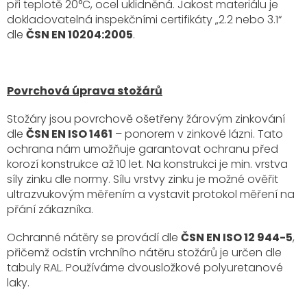
při teplotě 20°C, ocel uklidněná. Jakost materiálu je
dokladovatelná inspekčními certifikáty „2.2 nebo 3.1“
dle
ČSN EN 10204:2005
.
Povrchová úprava stožárů
Stožáry jsou povrchově ošetřeny žárovým zinkování
dle
ČSN EN ISO 1461
– ponorem v zinkové lázni. Tato
ochrana nám umožňuje garantovat ochranu před
korozí konstrukce až 10 let. Na konstrukci je min. vrstva
síly zinku dle normy. Sílu vrstvy zinku je možné ověřit
ultrazvukovým měřením a vystavit protokol měření na
přání zákazníka.
Ochranné nátěry se provádí dle
ČSN EN ISO 12 944-5
,
přičemž odstín vrchního nátěru stožárů je určen dle
tabuly RAL. Používáme dvousložkové polyuretanové
laky.