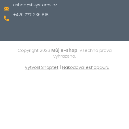
eshop
@
tlsystems.cz
+420 777 236 818
Copyright 2026
Můj e-shop
. Všechna práva
vyhrazena.
Vytvořil Shoptet
|
Nakódoval eshopGuru