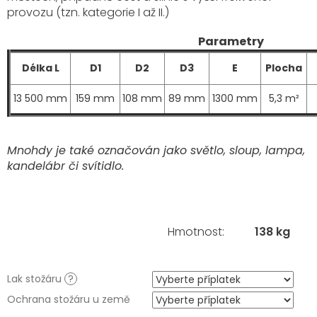
provozu (tzn. kategorie I až II.)
Parametry
Délka L
D1
D2
D3
E
Plocha
13 500 mm
159 mm
108 mm
89 mm
1300 mm
5,3 m²
Mnohdy je také označován jako světlo, sloup, lampa,
kandelábr či svítidlo.
Hmotnost
:
138 kg
Lak stožáru
?
Ochrana stožáru u země