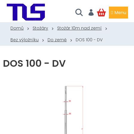
Přejít
na
obsah
NÁKUPNÍ
KOŠÍK
Domů
Stožáry
Stožár 10m nad zemí
Bez výložníku
Do země
DOS 100 - DV
DOS 100 - DV