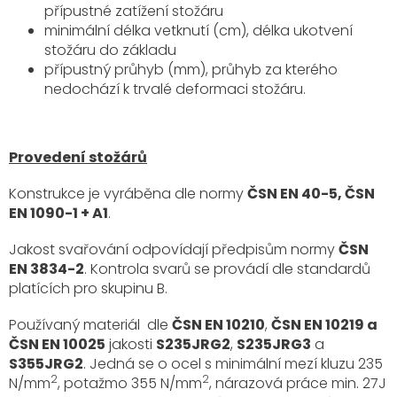
přípustné zatížení stožáru
minimální délka vetknutí (cm), délka ukotvení
stožáru do základu
přípustný průhyb (mm), průhyb za kterého
nedochází k trvalé deformaci stožáru.
Provedení stožárů
Konstrukce je vyráběna dle normy
ČSN EN 40-5, ČSN
EN 1090-1 + A1
.
Jakost svařování odpovídají předpisům normy
ČSN
EN 3834-2
. Kontrola svarů se provádí dle standardů
platících pro skupinu B.
Používaný materiál dle
ČSN EN 10210
,
ČSN EN 10219 a
ČSN EN 10025
jakosti
S235JRG2
,
S235JRG3
a
S355JRG2
. Jedná se o ocel s minimální mezí kluzu 235
2
2
N/mm
, potažmo 355 N/mm
, nárazová práce min. 27J