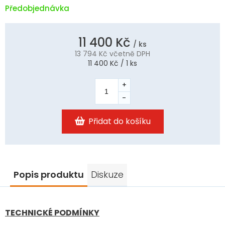
Předobjednávka
11 400 Kč
/ ks
13 794 Kč
včetně DPH
Měrná
11 400 Kč / 1 ks
cena:
Přidat do košíku
Popis produktu
Diskuze
TECHNICKÉ PODMÍNKY