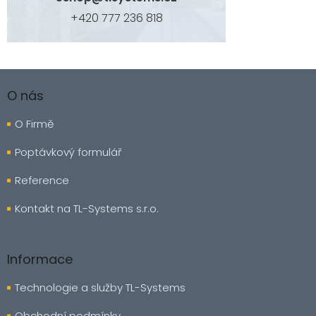
+420 777 236 818
Z
á
O nás
p
a
O Firmě
t
í
Poptávkový formulář
Reference
Kontakt na TL-Systems s.r.o.
Informace
Technologie a služby TL-Systems
Obchodní podmínky