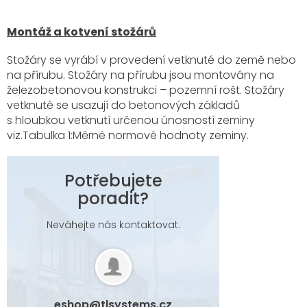
Montáž a kotvení stožárů
Stožáry se vyrábí v provedení vetknuté do země nebo
na přírubu. Stožáry na přírubu jsou montovány na
železobetonovou konstrukci – pozemní rošt. Stožáry
vetknuté se usazují do betonových základů
s hloubkou vetknutí určenou únosností zeminy
viz.Tabulka 1:Měrné normové hodnoty zeminy.
Potřebujete
poradit?
Neváhejte nás kontaktovat.
eshop
@
tlsystems.cz