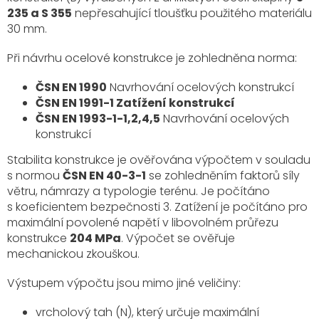
235 a S 355
nepřesahující tloušťku použitého materiálu
30 mm.
Při návrhu ocelové konstrukce je zohledněna norma:
ČSN EN 1990
Navrhování ocelových konstrukcí
ČSN EN 1991-1 Zatížení konstrukcí
ČSN EN 1993-1-1,2,4,5
Navrhování ocelových
konstrukcí
Stabilita konstrukce je ověřována výpočtem v souladu
s normou
ČSN EN 40-3-1
se zohledněním faktorů síly
větru, námrazy a typologie terénu. Je počítáno
s koeficientem bezpečnosti 3. Zatížení je počítáno pro
maximální povolené napětí v libovolném průřezu
konstrukce
204 MPa
. Výpočet se ověřuje
mechanickou zkouškou.
Výstupem výpočtu jsou mimo jiné veličiny:
vrcholový tah (N), který určuje maximální