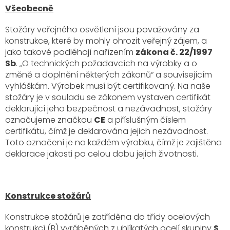
Všeobecně
Stožáry veřejného osvětlení jsou považovány za
konstrukce, které by mohly ohrozit veřejný zájem, a
jako takové podléhají nařízením
zákona č. 22/1997
Sb
. „O technických požadavcích na výrobky a o
změně a doplnění některých zákonů“ a souvisejícím
vyhláškám. Výrobek musí být certifikovaný. Na naše
stožáry je v souladu se zákonem vystaven certifikát
deklarující jeho bezpečnost a nezávadnost, stožáry
označujeme značkou
CE
a příslušným číslem
certifikátu, čímž je deklarována jejich nezávadnost.
Toto označení je na každém výrobku, čímž je zajištěna
deklarace jakosti po celou dobu jejich životnosti.
Konstrukce stožárů
Konstrukce stožárů je zatříděna do třídy ocelových
konstrukcí (B) vyráběných z uhlíkatých ocelí skupiny
S