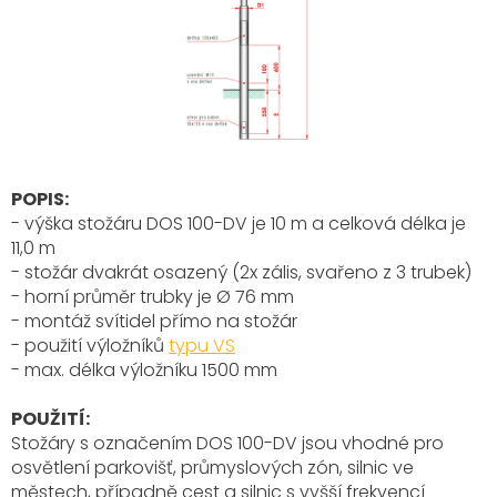
POPIS:
- výška stožáru DOS 100-DV je 10 m a celková délka je
11,0 m
- stožár dvakrát osazený (2x zális, svařeno z 3 trubek)
- horní průměr trubky je Ø 76 mm
- montáž svítidel přímo na stožár
- použití výložníků
typu VS
- max. délka výložníku 1500 mm
POUŽITÍ:
Stožáry s označením DOS 100-DV
jsou vhodné pro
osvětlení parkovišť, průmyslových zón, silnic ve
městech, případně cest a silnic s vyšší frekvencí