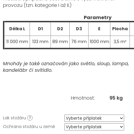
provozu (tzn. kategorie I až II.)
Parametry
Délka L
D1
D2
D3
E
Plocha
11 000 mm
133 mm
89 mm
76 mm
1000 mm
3,5 m²
Mnohdy je také označován jako světlo, sloup, lampa,
kandelábr či svítidlo.
Hmotnost
:
95 kg
Lak stožáru
?
Ochrana stožáru u země