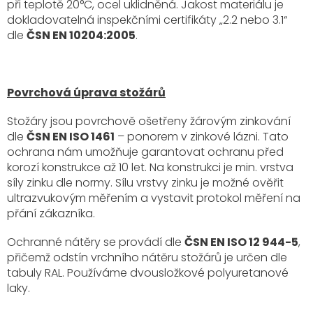
při teplotě 20°C, ocel uklidněná. Jakost materiálu je
dokladovatelná inspekčními certifikáty „2.2 nebo 3.1“
dle
ČSN EN 10204:2005
.
Povrchová úprava stožárů
Stožáry jsou povrchově ošetřeny žárovým zinkování
dle
ČSN EN ISO 1461
– ponorem v zinkové lázni. Tato
ochrana nám umožňuje garantovat ochranu před
korozí konstrukce až 10 let. Na konstrukci je min. vrstva
síly zinku dle normy. Sílu vrstvy zinku je možné ověřit
ultrazvukovým měřením a vystavit protokol měření na
přání zákazníka.
Ochranné nátěry se provádí dle
ČSN EN ISO 12 944-5
,
přičemž odstín vrchního nátěru stožárů je určen dle
tabuly RAL. Používáme dvousložkové polyuretanové
laky.