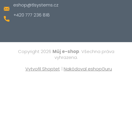
eshop
@
tlsystems.cz
+420 777 236 818
Copyright 2026
Můj e-shop
. Všechna práva
vyhrazena.
Vytvořil Shoptet
|
Nakódoval eshopGuru