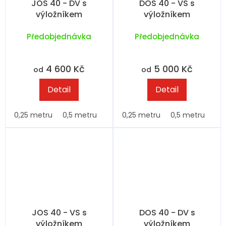
JOS 40 - DV s
DOS 40 - VS s
výložníkem
výložníkem
Předobjednávka
Předobjednávka
4 600 Kč
5 000 Kč
od
od
Detail
Detail
0,25 metru
0,5 metru
0,75 metru
0,25 metru
1 metr
0,5 metru
1,5 metru
0,
JOS 40 - VS s
DOS 40 - DV s
výložníkem
výložníkem