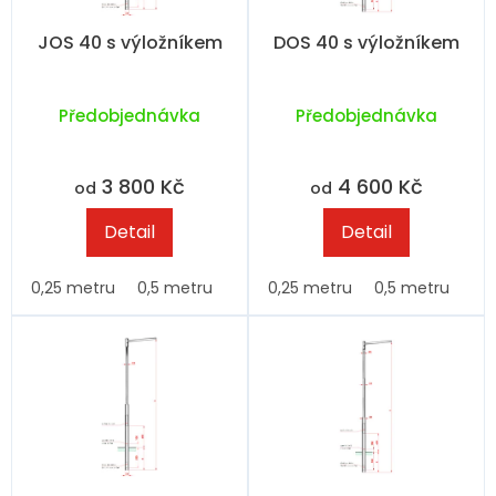
u
r
k
o
JOS 40 s výložníkem
DOS 40 s výložníkem
t
d
ů
u
k
Předobjednávka
Předobjednávka
t
ů
3 800 Kč
4 600 Kč
od
od
Detail
Detail
0,25 metru
0,5 metru
0,25 metru
0,5 metru