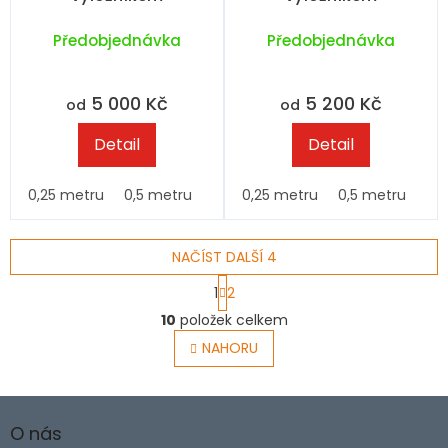
Předobjednávka
Předobjednávka
5 000 Kč
5 200 Kč
od
od
Detail
Detail
0,25 metru
0,5 metru
0,75 metru
0,25 metru
1 metr
0,5 metru
1,5 metru
0,
NAČÍST DALŠÍ 4
S
1
2
t
O
r
10
položek celkem
v
á
l
NAHORU
n
á
k
o
d
v
Z
a
á
c
á
O nás
n
í