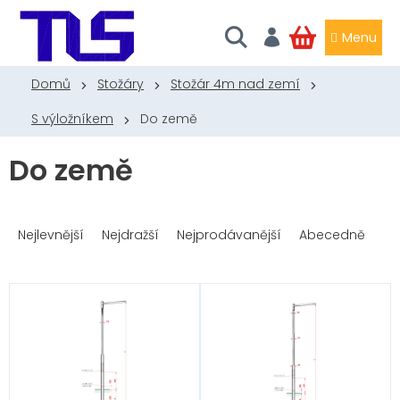
Přejít
na
obsah
NÁKUPNÍ
KOŠÍK
Domů
Stožáry
Stožár 4m nad zemí
S výložníkem
Do země
Do země
Ř
a
Nejlevnější
Nejdražší
Nejprodávanější
Abecedně
z
e
n
V
í
ý
p
p
r
i
o
s
d
p