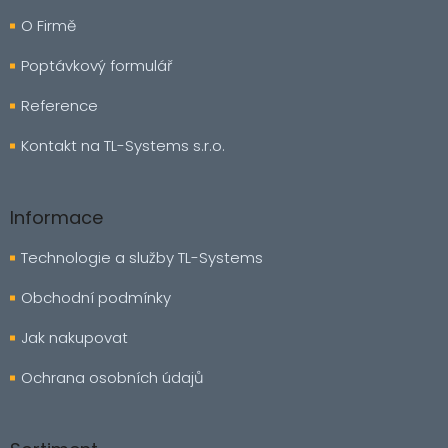
p
í
p
a
O Firmě
r
t
v
í
Poptávkový formulář
k
y
Reference
v
ý
Kontakt na TL-Systems s.r.o.
p
i
s
u
Informace
Technologie a služby TL-Systems
Obchodní podmínky
Jak nakupovat
Ochrana osobních údajů